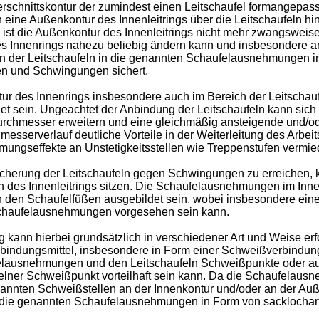
erschnittskontur der zumindest einen Leitschaufel formangepas
eine Außenkontur des Innenleitrings über die Leitschaufeln h
st die Außenkontur des Innenleitrings nicht mehr zwangsweise z
r des Innenrings nahezu beliebig ändern kann und insbesondere 
 der Leitschaufeln in die genannten Schaufelausnehmungen im I
nen und Schwingungen sichert.
ur des Innenrings insbesondere auch im Bereich der Leitschauf
t sein. Ungeachtet der Anbindung der Leitschaufeln kann sich 
urchmesser erweitern und eine gleichmäßig ansteigende und/o
sserverlauf deutliche Vorteile in der Weiterleitung des Arbeit
ungseffekte an Unstetigkeitsstellen wie Treppenstufen vermi
cherung der Leitschaufeln gegen Schwingungen zu erreichen, k
n des Innenleitrings sitzen. Die Schaufelausnehmungen im Inn
 den Schaufelfüßen ausgebildet sein, wobei insbesondere eine s
chaufelausnehmungen vorgesehen sein kann.
 kann hierbei grundsätzlich in verschiedener Art und Weise erfo
erbindungsmittel, insbesondere in Form einer Schweißverbind
elausnehmungen und den Leitschaufeln Schweißpunkte oder a
elner Schweißpunkt vorteilhaft sein kann. Da die Schaufelau
nnten Schweißstellen an der Innenkontur und/oder an der Auße
ung die genannten Schaufelausnehmungen in Form von sacklocha