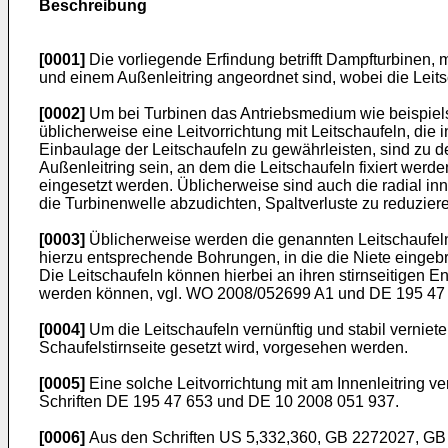
Beschreibung
[0001]
Die vorliegende Erfindung betrifft Dampfturbinen, mi
und einem Außenleitring angeordnet sind, wobei die Leit
[0002]
Um bei Turbinen das Antriebsmedium wie beispiels
üblicherweise eine Leitvorrichtung mit Leitschaufeln, di
Einbaulage der Leitschaufeln zu gewährleisten, sind zu d
Außenleitring sein, an dem die Leitschaufeln fixiert wer
eingesetzt werden. Üblicherweise sind auch die radial 
die Turbinenwelle abzudichten, Spaltverluste zu reduzi
[0003]
Üblicherweise werden die genannten Leitschaufeln 
hierzu entsprechende Bohrungen, in die die Niete eingebr
Die Leitschaufeln können hierbei an ihren stirnseitigen
werden können, vgl.
WO 2008/052699 A1
und
DE 195 47
[0004]
Um die Leitschaufeln vernünftig und stabil vernie
Schaufelstirnseite gesetzt wird, vorgesehen werden.
[0005]
Eine solche Leitvorrichtung mit am Innenleitring ve
Schriften
DE 195 47 653
und
DE 10 2008 051 937
.
[0006]
Aus den Schriften
US 5,332,360
,
GB 2272027
,
GB