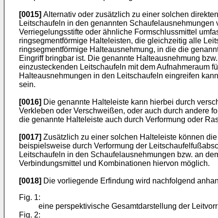
[0015]
Alternativ oder zusätzlich zu einer solchen direk
Leitschaufeln in den genannten Schaufelausnehmungen v
Verriegelungsstifte oder ähnliche Formschlussmittel umf
ringsegmentförmige Halteleisten, die gleichzeitig alle Le
ringsegmentförmige Halteausnehmung, in die die genannte H
Eingriff bringbar ist. Die genannte Halteausnehmung bzw. 
einzusteckenden Leitschaufeln mit dem Aufnahmeraum für d
Halteausnehmungen in den Leitschaufeln eingreifen kan
sein.
[0016]
Die genannte Halteleiste kann hierbei durch versc
Verkleben oder Verschweißen, oder auch durch andere for
die genannte Halteleiste auch durch Verformung oder Rast
[0017]
Zusätzlich zu einer solchen Halteleiste können di
beispielsweise durch Verformung der Leitschaufelfußabsc
Leitschaufeln in den Schaufelausnehmungen bzw. an dem I
Verbindungsmittel und Kombinationen hiervon möglich.
[0018]
Die vorliegende Erfindung wird nachfolgend anhan
Fig. 1:
eine perspektivische Gesamtdarstellung der Leitvorr
Fig. 2: