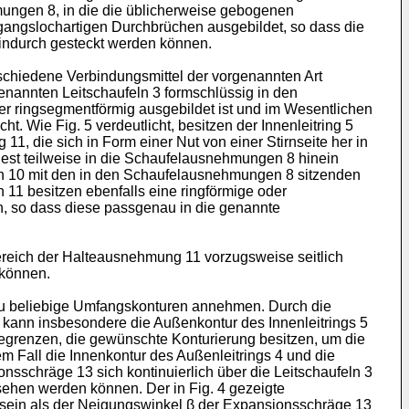
mungen 8, in die die üblicherweise gebogenen
angslochartigen Durchbrüchen ausgebildet, so dass die
indurch gesteckt werden können.
schiedene Verbindungsmittel der vorgenannten Art
nannten Leitschaufeln 3 formschlüssig in den
er ringsegmentförmig ausgebildet ist und im Wesentlichen
. Wie Fig. 5 verdeutlicht, besitzen der Innenleitring 5
1, die sich in Form einer Nut von einer Stirnseite her in
dest teilweise in die Schaufelausnehmungen 8 hinein
n 10 mit den in den Schaufelausnehmungen 8 sitzenden
 11 besitzen ebenfalls eine ringförmige oder
n, so dass diese passgenau in die genannte
ereich der Halteausnehmung 11 vorzugsweise seitlich
 können.
hezu beliebige Umfangskonturen annehmen. Durch die
ann insbesondere die Außenkontur des Innenleitrings 5
 begrenzen, die gewünschte Konturierung besitzen, um die
m Fall die Innenkontur des Außenleitrings 4 und die
nsschräge 13 sich kontinuierlich über die Leitschaufeln 3
sehen werden können. Der in Fig. 4 gezeigte
 sein als der Neigungswinkel β der Expansionsschräge 13