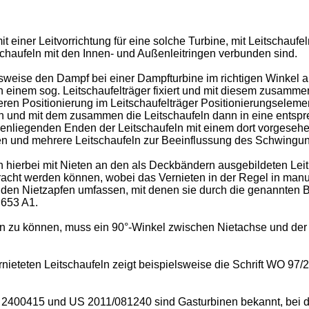
t einer Leitvorrichtung für eine solche Turbine, mit Leitschaufe
schaufeln mit den Innen- und Außenleitringen verbunden sind.
weise den Dampf bei einer Dampfturbine im richtigen Winkel au
e in einem sog. Leitschaufelträger fixiert und mit diesem zusa
eren Positionierung im Leitschaufelträger Positionierungselem
den und mit dem zusammen die Leitschaufeln dann in eine entspr
innenliegenden Enden der Leitschaufeln mit einem dort vorge
eren und mehrere Leitschaufeln zur Beeinflussung des Schwingu
hierbei mit Nieten an den als Deckbändern ausgebildeten Leitr
acht werden können, wobei das Vernieten in der Regel in manue
 Enden Nietzapfen umfassen, mit denen sie durch die genannten 
 653 A1
.
ten zu können, muss ein 90°-Winkel zwischen Nietachse und de
rnieteten Leitschaufeln zeigt beispielsweise die Schrift
WO 97/
 2400415
und
US 2011/081240
sind Gasturbinen bekannt, bei d