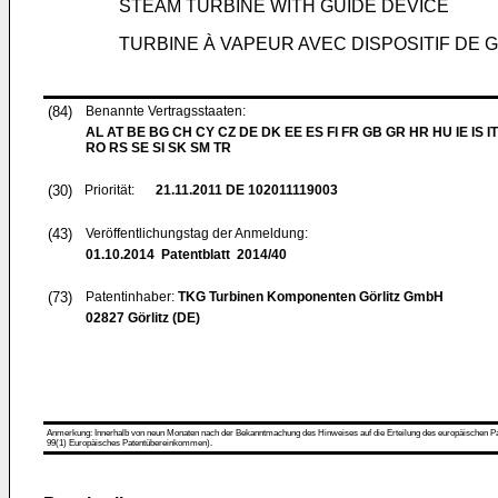
STEAM TURBINE WITH GUIDE DEVICE
TURBINE À VAPEUR AVEC DISPOSITIF DE 
(84)
Benannte Vertragsstaaten:
AL AT BE BG CH CY CZ DE DK EE ES FI FR GB GR HR HU IE IS IT
RO RS SE SI SK SM TR
(30)
Priorität:
21.11.2011
DE 102011119003
(43)
Veröffentlichungstag der Anmeldung:
01.10.2014
Patentblatt 2014/40
(73)
Patentinhaber:
TKG Turbinen Komponenten Görlitz GmbH
02827 Görlitz (DE)
Anmerkung: Innerhalb von neun Monaten nach der Bekanntmachung des Hinweises auf die Erteilung des europäischen Patent
99(1) Europäisches Patentübereinkommen).