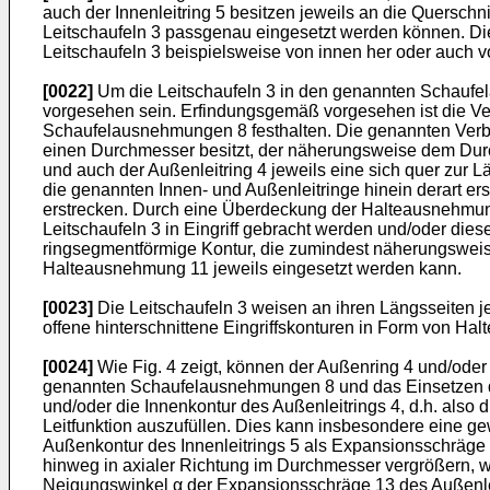
auch der Innenleitring 5 besitzen jeweils an die Quersc
Leitschaufeln 3 passgenau eingesetzt werden können. D
Leitschaufeln 3 beispielsweise von innen her oder auch
[0022]
Um die Leitschaufeln 3 in den genannten Schaufel
vorgesehen sein. Erfindungsgemäß vorgesehen ist die Ve
Schaufelausnehmungen 8 festhalten. Die genannten Verbin
einen Durchmesser besitzt, der näherungsweise dem Durchme
und auch der Außenleitring 4 jeweils eine sich quer zur L
die genannten Innen- und Außenleitringe hinein derart e
erstrecken. Durch eine Überdeckung der Halteausnehmun
Leitschaufeln 3 in Eingriff gebracht werden und/oder die
ringsegmentförmige Kontur, die zumindest näherungsweise
Halteausnehmung 11 jeweils eingesetzt werden kann.
[0023]
Die Leitschaufeln 3 weisen an ihren Längsseiten 
offene hinterschnittene Eingriffskonturen in Form von Hal
[0024]
Wie Fig. 4 zeigt, können der Außenring 4 und/oder
genannten Schaufelausnehmungen 8 und das Einsetzen de
und/oder die Innenkontur des Außenleitrings 4, d.h. also
Leitfunktion auszufüllen. Dies kann insbesondere eine g
Außenkontur des Innenleitrings 5 als Expansionsschräge 1
hinweg in axialer Richtung im Durchmesser vergrößern, w
Neigungswinkel α der Expansionsschräge 13 des Außenleit