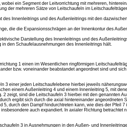
 1, wobei ein Segment der Leitvorrichtung mit mehreren, hintere
gung der mehreren Sätze von Leitschaufeln im Leitschaufelträger
ht des Innenleitrings und des Außenleitrings mit den dazwische
ringe, die die Expansionsschrägen an der Innenkontur des Auße
pektivische Darstellung des Innenleitrings und des Außenleitri
sig in den Schaufelausnehmungen des Innenleitrings hält.
rrichtung 1 einen im Wesentlichen ringförmigen Leitschaufelträ
einander bzw. voneinander beabstandet angeordnet sind und sic
eln 3 einer jeden Leitschaufelebene hierbei jeweils näherungsw
schen einem Außenleitring 4 und einem Innenleitring 5, mit den
 2 zeigt, sind die Leitschaufeln 3 hierbei mit den genannten A
rdurch ergibt sich durch die axial hintereinander angeordneten S
, durch den Dampf hindurchtreten kann, wie dies der Pfeil 7 in
nsbesondere auch expandiert. In axialer Richtung betrachtet n
itschaufeln 3 in Ausnehmungen in den Außen- und Innenleitringe