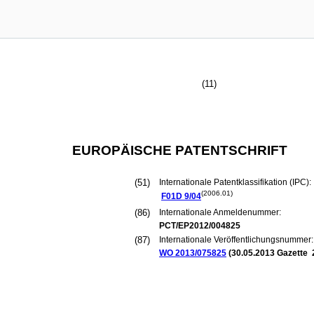
(11)
EUROPÄISCHE PATENTSCHRIFT
(51)
Internationale Patentklassifikation (IPC):
(2006.01)
F01D
9/04
(86)
Internationale Anmeldenummer:
PCT/EP2012/004825
(87)
Internationale Veröffentlichungsnummer:
WO 2013/075825
(
30.05.2013
Gazette 