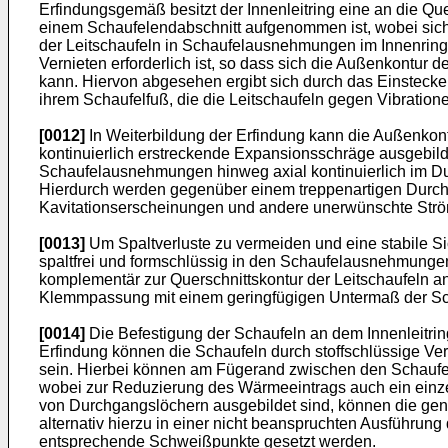
Erfindungsgemäß besitzt der Innenleitring eine an die Qu
einem Schaufelendabschnitt aufgenommen ist, wobei sich 
der Leitschaufeln in Schaufelausnehmungen im Innenring i
Vernieten erforderlich ist, so dass sich die Außenkontu
kann. Hiervon abgesehen ergibt sich durch das Einstecken
ihrem Schaufelfuß, die die Leitschaufeln gegen Vibratio
[0012]
In Weiterbildung der Erfindung kann die Außenkont
kontinuierlich erstreckende Expansionsschräge ausgebilde
Schaufelausnehmungen hinweg axial kontinuierlich im D
Hierdurch werden gegenüber einem treppenartigen Durchme
Kavitationserscheinungen und andere unerwünschte Ström
[0013]
Um Spaltverluste zu vermeiden und eine stabile Si
spaltfrei und formschlüssig in den Schaufelausnehmunge
komplementär zur Querschnittskontur der Leitschaufeln an
Klemmpassung mit einem geringfügigen Untermaß der S
[0014]
Die Befestigung der Schaufeln an dem Innenleitring
Erfindung können die Schaufeln durch stoffschlüssige V
sein. Hierbei können am Fügerand zwischen den Schauf
wobei zur Reduzierung des Wärmeeintrags auch ein einz
von Durchgangslöchern ausgebildet sind, können die gena
alternativ hierzu in einer nicht beanspruchten Ausführ
entsprechende Schweißpunkte gesetzt werden.