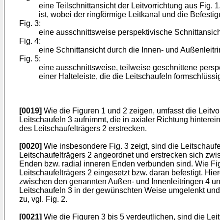
eine Teilschnittansicht der Leitvorrichtung aus Fig.
ist, wobei der ringförmige Leitkanal und die Befesti
Fig. 3:
eine ausschnittsweise perspektivische Schnittansic
Fig. 4:
eine Schnittansicht durch die Innen- und Außenleit
Fig. 5:
eine ausschnittsweise, teilweise geschnittene pers
einer Halteleiste, die die Leitschaufeln formschlüs
[0019]
Wie die Figuren 1 und 2 zeigen, umfasst die Leitvo
Leitschaufeln 3 aufnimmt, die in axialer Richtung hinter
des Leitschaufelträgers 2 erstrecken.
[0020]
Wie insbesondere Fig. 3 zeigt, sind die Leitschauf
Leitschaufelträgers 2 angeordnet und erstrecken sich zwi
Enden bzw. radial inneren Enden verbunden sind. Wie Fig.
Leitschaufelträgers 2 eingesetzt bzw. daran befestigt. Hie
zwischen den genannten Außen- und Innenleitringen 4 und 5
Leitschaufeln 3 in der gewünschten Weise umgelenkt und i
zu, vgl. Fig. 2.
[0021]
Wie die Figuren 3 bis 5 verdeutlichen, sind die Le