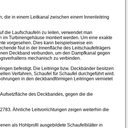
ln, die in einem Leitkanal zwischen einem Innenleitring
f die Laufschaufeln zu leiten, verwendet man
mmen im Turbinengehäuse montiert werden. Um eine exakte
ente vorgesehen. Dies kann beispielsweise ein
echende Nut in der Innenfläche des Leitschaufelträgers
sehenen Deckband verbunden, um den Dampfkanal gegen
ngsverhaltens mechanisch zu verbinden.
ingen befestigt. Die Leitringe bzw. Deckbänder besitzen
llen Verfahren, Schaufel für Schaufel durchgeführt wird.
Bohrungen in den deckbandförmigen Leitringen vernietet
r Aufsetzfläche des Deckbandes, gegen die die
22783
. Ähnliche Leitvorrichtungen zeigen weiterhin die
enen als Hohlprofil ausgebildete Schaufelblätter in