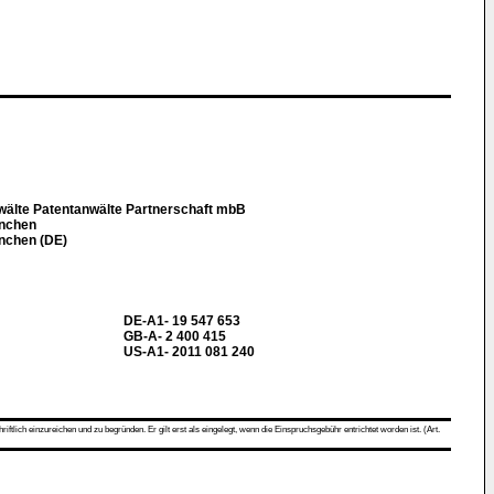
wälte Patentanwälte Partnerschaft mbB
nchen
nchen (DE)
DE-A1- 19 547 653
GB-A- 2 400 415
US-A1- 2011 081 240
ch einzureichen und zu begründen. Er gilt erst als eingelegt, wenn die Einspruchsgebühr entrichtet worden ist. (Art.