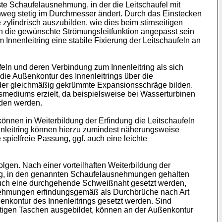
ste Schaufelausnehmung, in der die Leitschaufel mit
inweg stetig im Durchmesser ändert. Durch das Einstecken
ylindrisch auszubilden, wie dies beim stirnseitigen
an die gewünschte Strömungsleitfunktion angepasst sein
nnenleitring eine stabile Fixierung der Leitschaufeln an
eln und deren Verbindung zum Innenleitring als sich
die Außenkontur des Innenleitrings über die
der gleichmäßig gekrümmte Expansionsschräge bilden.
smediums erzielt, da beispielsweise bei Wasserturbinen
eden werden.
önnen in Weiterbildung der Erfindung die Leitschaufeln
enleitring können hierzu zumindest näherungsweise
pielfreie Passung, ggf. auch eine leichte
lgen. Nach einer vorteilhaften Weiterbildung der
ung, in den genannten Schaufelausnehmungen gehalten
uch eine durchgehende Schweißnaht gesetzt werden,
snehmungen erfindungsgemäß als Durchbrüche nach Art
nkontur des Innenleitrings gesetzt werden. Sind
rtigen Taschen ausgebildet, können an der Außenkontur