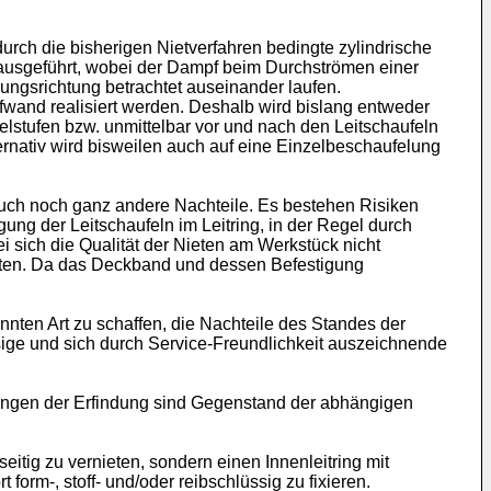
durch die bisherigen Nietverfahren bedingte zylindrische
 ausgeführt, wobei der Dampf beim Durchströmen einer
ungsrichtung betrachtet auseinander laufen.
fwand realisiert werden. Deshalb wird bislang entweder
stufen bzw. unmittelbar vor und nach den Leitschaufeln
rnativ wird bisweilen auch auf eine Einzelbeschaufelung
uch noch ganz andere Nachteile. Es bestehen Risiken
gung der Leitschaufeln im Leitring, in der Regel durch
i sich die Qualität der Nieten am Werkstück nicht
eranten. Da das Deckband und dessen Befestigung
nnten Art zu schaffen, die Nachteile des Standes der
ässige und sich durch Service-Freundlichkeit auszeichnende
ungen der Erfindung sind Gegenstand der abhängigen
eitig zu vernieten, sondern einen Innenleitring mit
orm-, stoff- und/oder reibschlüssig zu fixieren.