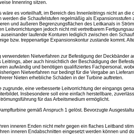
se Innenring sitzen.
äre es vorteilhaft, im Bereich des Innenleitrings nicht an die 
en werden die Schaufelstufen regelmäßig als Expansionsstufen
nneren und äußeren Begrenzungsflächen des Leitkanals in Ström
Leitvorrichtungen jedoch nicht mit vertretbarem Fertigungsau
auseinander laufende Konturen lediglich zwischen den Schaufel
mige bzw. treppenartige Expansionskontur zustande kommt. Alte
 verwendeten Nietverfahren zur Befestigung der Deckbänder a
 Leitrings, aber auch hinsichtlich der Beschädigung der Befesti
ahren aufwändig und benötigen qualifiziertes Fachpersonal, wobe
e bisherigen Nietverfahren nur bedingt für die Vergabe an Lief
ehrerer Nieten erhebliche Schäden in der Turbine auftreten.
 zugrunde, eine verbesserte Leitvorrichtung der eingangs gena
iterbildet. Insbesondere soll eine einfach herstellbare, zuverl
 Strömungsführung für das Arbeitsmedium ermöglicht.
ampfturbine gemäß Anspruch 1 gelöst. Bevorzugte Ausgestalt
hren inneren Enden nicht mehr gegen ein flaches Leitband stirns
ren inneren Endabschnitten eingesetzt werden können und dort f