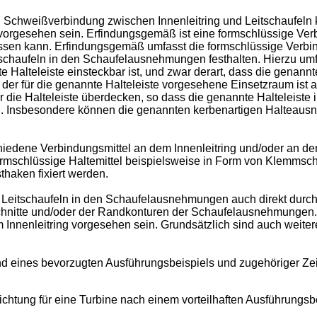
ten Schweißverbindung zwischen Innenleitring und Leitschaufeln
orgesehen sein. Erfindungsgemäß ist eine formschlüssige Ver
assen kann. Erfindungsgemäß umfasst die formschlüssige Verbin
itschaufeln in den Schaufelausnehmungen festhalten. Hierzu umfa
alteleiste einsteckbar ist, und zwar derart, dass die genannte
der für die genannte Halteleiste vorgesehene Einsetzraum ist an
ie Halteleiste überdecken, so dass die genannte Halteleiste i
n. Insbesondere können die genannten kerbenartigen Halteaus
hiedene Verbindungsmittel an dem Innenleitring und/oder an de
mschlüssige Haltemittel beispielsweise in Form von Klemmschr
haken fixiert werden.
e Leitschaufeln in den Schaufelausnehmungen auch direkt durc
hnitte und/oder der Randkonturen der Schaufelausnehmungen. A
nnenleitring vorgesehen sein. Grundsätzlich sind auch weitere 
d eines bevorzugten Ausführungsbeispiels und zugehöriger Zei
ichtung für eine Turbine nach einem vorteilhaften Ausführungsbe