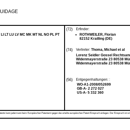
GUIDAGE
(72)
Erfinder:
 LI LT LU LV MC MK MT NL NO PL PT
ROTHWEILER, Florian
82152 Krailling (DE)
(74)
Vertreter:
Thoma, Michael et al
Lorenz Seidler Gossel Rechtsan
Widenmayerstraße 23 80538 Mü
Widenmayerstraße 23 80538 Mü
(56)
Entgegenhaltungen: :
WO-A1-2008/052699
GB-A- 2 272 027
US-A- 5 332 360
s kann jedermann beim Europäischen Patentamt gegen das erteilte europäischen Patent Einspruch einlegen. Der Einspruch ist schriftli