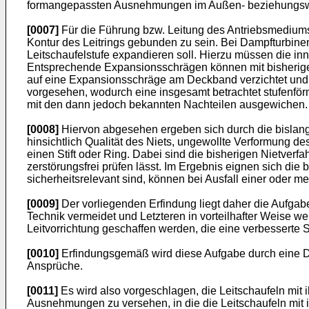
formangepassten Ausnehmungen im Außen- beziehungswei
[0007]
Für die Führung bzw. Leitung des Antriebsmediums w
Kontur des Leitrings gebunden zu sein. Bei Dampfturbin
Leitschaufelstufe expandieren soll. Hierzu müssen die i
Entsprechende Expansionsschrägen können mit bisherigen 
auf eine Expansionsschräge am Deckband verzichtet und 
vorgesehen, wodurch eine insgesamt betrachtet stufenför
mit den dann jedoch bekannten Nachteilen ausgewichen.
[0008]
Hiervon abgesehen ergeben sich durch die bislang
hinsichtlich Qualität des Niets, ungewollte Verformung des
einen Stift oder Ring. Dabei sind die bisherigen Nietverf
zerstörungsfrei prüfen lässt. Im Ergebnis eignen sich di
sicherheitsrelevant sind, können bei Ausfall einer oder m
[0009]
Der vorliegenden Erfindung liegt daher die Aufgabe
Technik vermeidet und Letzteren in vorteilhafter Weise we
Leitvorrichtung geschaffen werden, die eine verbesserte
[0010]
Erfindungsgemäß wird diese Aufgabe durch eine D
Ansprüche.
[0011]
Es wird also vorgeschlagen, die Leitschaufeln mit i
Ausnehmungen zu versehen, in die die Leitschaufeln mit ih