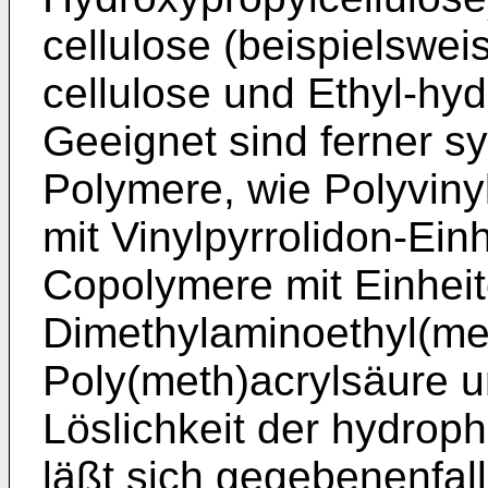
cellulose (beispielswei
cellulose und Ethyl-hyd
Geeignet sind ferner s
Polymere, wie Polyviny
mit Vinylpyrrolidon-Ei
Copolymere mit Einhei
Dimethylaminoethyl(met
Poly(meth)acrylsäure u
Löslichkeit der hydrop
läßt sich gegebenenfal