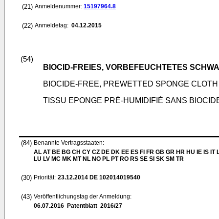
(21)
Anmeldenummer:
15197964.8
(22)
Anmeldetag:
04.12.2015
(54)
BIOCID-FREIES, VORBEFEUCHTETES SCH
BIOCIDE-FREE, PREWETTED SPONGE CLOTH
TISSU EPONGE PRÉ-HUMIDIFIÉ SANS BIOCID
(84)
Benannte Vertragsstaaten:
AL AT BE BG CH CY CZ DE DK EE ES FI FR GB GR HR HU IE IS IT L
LU LV MC MK MT NL NO PL PT RO RS SE SI SK SM TR
(30)
Priorität:
23.12.2014
DE 102014019540
(43)
Veröffentlichungstag der Anmeldung:
06.07.2016
Patentblatt 2016/27