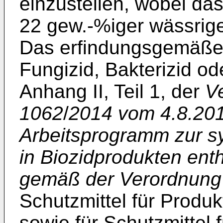
einzustellen, wobei da
22 gew.-%iger wässrige
Das erfindungsgemäße
Fungizid, Bakterizid od
Anhang II, Teil 1, der
V
1062
/
2014 vom 4.8.201
Arbeitsprogramm zur sy
in Biozidprodukten enth
gemäß der Verordnung 
Schutzmittel für Produ
sowie für Schutzmittel