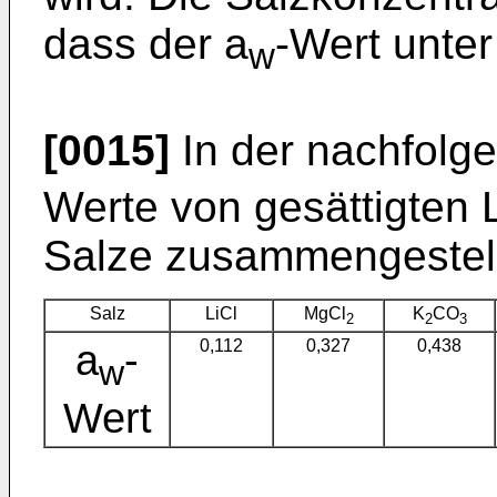
dass der a
-Wert unter
w
[0015]
In der nachfolge
Werte von gesättigten
Salze zusammengestell
Salz
LiCl
MgCl
K
CO
2
2
3
a
-
0,112
0,327
0,438
w
Wert