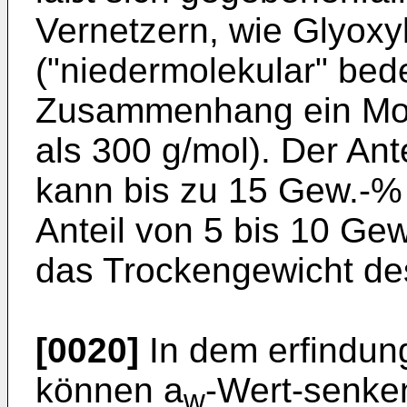
Vernetzern, wie Glyoxyl
("niedermolekular" bed
Zusammenhang ein Mol
als 300 g/mol). Der Ant
kann bis zu 15 Gew.-% 
Anteil von 5 bis 10 Ge
das Trockengewicht d
[0020]
In dem erfind
können a
-Wert-senken
w