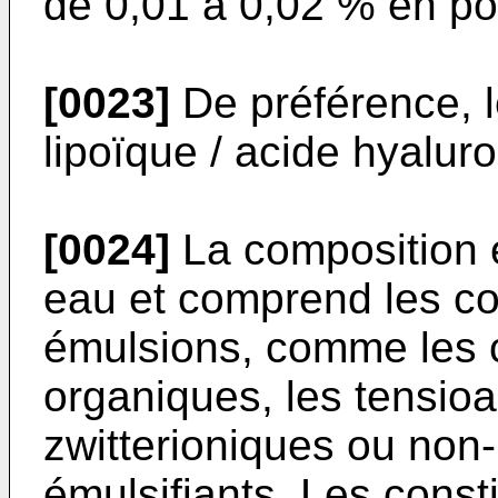
de 0,01 à 0,02 % en po
[0023]
De préférence, l
lipoïque / acide hyalur
[0024]
La composition 
eau et comprend les con
émulsions, comme les c
organiques, les tensioa
zwitterioniques ou non-
émulsifiants. Les cons