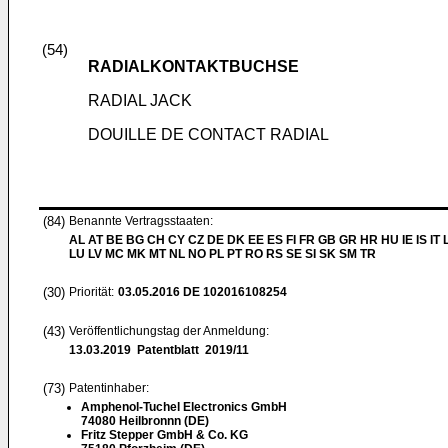
(54)
RADIALKONTAKTBUCHSE
RADIAL JACK
DOUILLE DE CONTACT RADIAL
(84)
Benannte Vertragsstaaten:
AL AT BE BG CH CY CZ DE DK EE ES FI FR GB GR HR HU IE IS IT L
LU LV MC MK MT NL NO PL PT RO RS SE SI SK SM TR
(30)
Priorität:
03.05.2016
DE 102016108254
(43)
Veröffentlichungstag der Anmeldung:
13.03.2019
Patentblatt 2019/11
(73)
Patentinhaber:
Amphenol-Tuchel Electronics GmbH
74080 Heilbronnn (DE)
Fritz Stepper GmbH & Co. KG