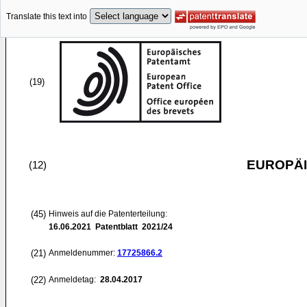
Translate this text into
(19)
EUROPÄI
(12)
(45)
Hinweis auf die Patenterteilung:
16.06.2021
Patentblatt 2021/24
(21)
Anmeldenummer:
17725866.2
(22)
Anmeldetag:
28.04.2017