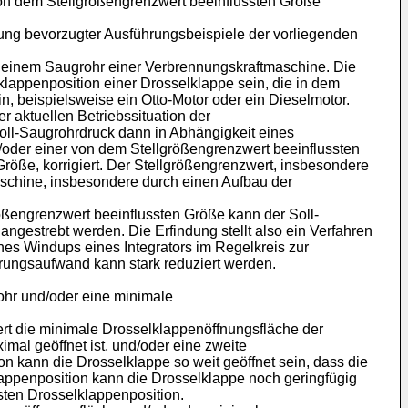
von dem Stellgrößengrenzwert beeinflussten Größe
ung bevorzugter Ausführungsbeispiele der vorliegenden
in einem Saugrohr einer Verbrennungskraftmaschine. Die
lappenposition einer Drosselklappe sein, die in dem
, beispielsweise ein Otto-Motor oder ein Dieselmotor.
 aktuellen Betriebssituation der
ll-Saugrohrdruck dann in Abhängigkeit eines
oder einer von dem Stellgrößengrenzwert beeinflussten
öße, korrigiert. Der Stellgrößengrenzwert, insbesondere
aschine, insbesondere durch einen Aufbau der
ößengrenzwert beeinflussten Größe kann der Soll-
ngestrebt werden. Die Erfindung stellt also ein Verfahren
ines Windups eines Integrators im Regelkreis zur
herungsaufwand kann stark reduziert werden.
ohr und/oder eine minimale
rt die minimale Drosselklappenöffnungsfläche der
mal geöffnet ist, und/oder eine zweite
on kann die Drosselklappe so weit geöffnet sein, dass die
lappenposition kann die Drosselklappe noch geringfügig
sten Drosselklappenposition.