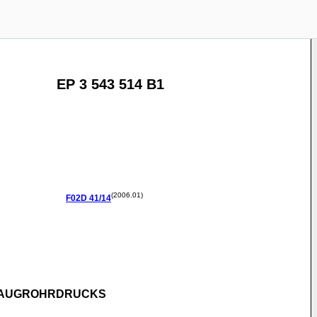
EP 3 543 514 B1
(2006.01)
F02D
41/14
 SAUGROHRDRUCKS