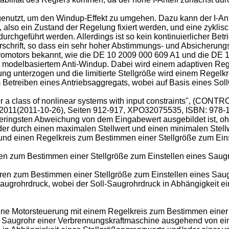
utzt, um den Windup-Effekt zu umgehen. Dazu kann der I-Antei
lso ein Zustand der Regelung fixiert werden, und eine zyklisch
hgeführt werden. Allerdings ist so kein kontinuierlicher Betrie
orschrift, so dass ein sehr hoher Abstimmungs- und Absicheru
romotors bekannt, wie die
DE 10 2009 000 609 A1
und die
DE 1
mit modelbasiertem Anti-Windup. Dabei wird einem adaptiven Reg
ng unterzogen und die limitierte Stellgröße wird einem Regelkr
Betreiben eines Antriebsaggregats, wobei auf Basis eines Soll
for a class of nonlinear systems with input constraints",
(2011-10-26), Seiten 912-917, XPO32075535, ISBN: 978-1
r geringsten Abweichung von dem Eingabewert ausgebildet ist, 
r durch einen maximalen Stellwert und einen minimalen Stellwer
 und einen Regelkreis zum Bestimmen einer Stellgröße zum Eins
en zum Bestimmen einer Stellgröße zum Einstellen eines Sau
fahren zum Bestimmen einer Stellgröße zum Einstellen eines Sau
grohrdruck, wobei der Soll-Saugrohrdruck in Abhängigkeit ei
 eine Motorsteuerung mit einem Regelkreis zum Bestimmen einer
m Saugrohr einer Verbrennungskraftmaschine ausgehend von ei