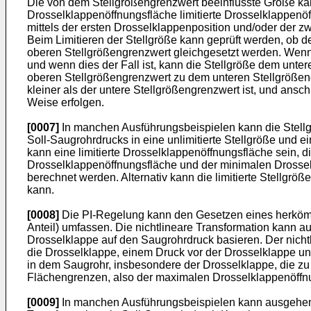
Die von dem Stellgrößengrenzwert beeinflusste Größe kan
Drosselklappenöffnungsfläche limitierte Drosselklappenöf
mittels der ersten Drosselklappenposition und/oder der zw
Beim Limitieren der Stellgröße kann geprüft werden, ob de
oberen Stellgrößengrenzwert gleichgesetzt werden. Wenn di
und wenn dies der Fall ist, kann die Stellgröße dem unter
oberen Stellgrößengrenzwert zu dem unteren Stellgrößengr
kleiner als der untere Stellgrößengrenzwert ist, und ansc
Weise erfolgen.
[0007]
In manchen Ausführungsbeispielen kann die Stellgrö
Soll-Saugrohrdrucks in eine unlimitierte Stellgröße und ei
kann eine limitierte Drosselklappenöffnungsfläche sein, 
Drosselklappenöffnungsfläche und der minimalen Drosselk
berechnet werden. Alternativ kann die limitierte Stellgröß
kann.
[0008]
Die PI-Regelung kann den Gesetzen eines herkömmlic
Anteil) umfassen. Die nichtlineare Transformation kann 
Drosselklappe auf den Saugrohrdruck basieren. Der nic
die Drosselklappe, einem Druck vor der Drosselklappe un
in dem Saugrohr, insbesondere der Drosselklappe, die zu
Flächengrenzen, also der maximalen Drosselklappenöffnu
[0009]
In manchen Ausführungsbeispielen kann ausgehend