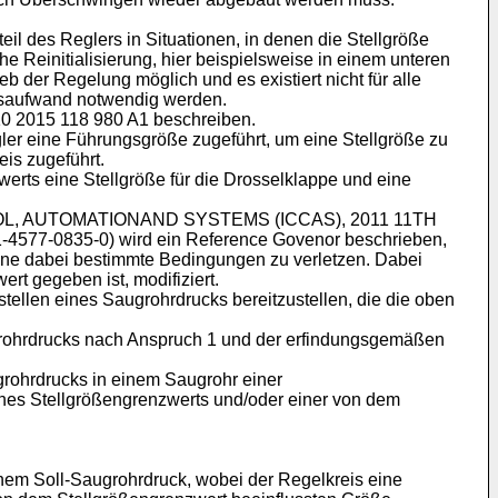
l des Reglers in Situationen, in denen die Stellgröße
e Reinitialisierung, hier beispielsweise in einem unteren
b der Regelung möglich und es existiert nicht für alle
ngsaufwand notwendig werden.
0 2015 118 980 A1
beschreiben.
ler eine Führungsgröße zugeführt, um eine Stellgröße zu
eis zugeführt.
werts eine Stellgröße für die Drosselklappe und eine
 (CONTROL, AUTOMATIONAND SYSTEMS (ICCAS), 2011 11TH
-4577-0835-0
) wird ein Reference Govenor beschrieben,
ohne dabei bestimmte Bedingungen zu verletzen. Dabei
t gegeben ist, modifiziert.
tellen eines Saugrohrdrucks bereitzustellen, die die oben
grohrdrucks nach Anspruch 1 und der erfindungsgemäßen
grohrdrucks in einem Saugrohr einer
nes Stellgrößengrenzwerts und/oder einer von dem
nem Soll-Saugrohrdruck, wobei der Regelkreis eine