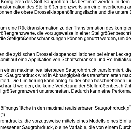
Korrigieren des Soll-Saugrohrdrucks bestimmt werden. In dem F
ransformation des Stellgrößengrenzwerts um eine Invertierung an
nnen die obere Drosselklappenöffnungsfläche und die untere Dr
um eine Rücktransformation zu der Transformation des korrigie
lgrößengrenzwerte, die vorzugsweise in einer Stellgrößenbeschr
. die Stellgrößenbeschränkungen können genutzt werden, um de
n die zyklischen Drosselklappenoszillationen bei einer Leckage
mit auf eine Applikation von Schaltschranken und Re-Initialis
 einen maximal realisierbaren Saugrohrdruck transformiert, di
Soll-Saugrohrdruck wird in Abhängigkeit des transformierten ma
itiert. Die Limitierung kann anlog zu der oben beschriebenen L
schränkt werden, die keine Verletzung der Stellgrößenbeschrä
llgrößengrenzwert unterschreiten. Dadurch kann eine Performan
*
öffnungsfläche in den maximal realisierbaren Saugrohrdruck
p
ohrdrucks, die vorzugsweise mittels eines Modells eines Einfl
emessener Saugrohrdruck,
b
eine Variable, die von einem Durch