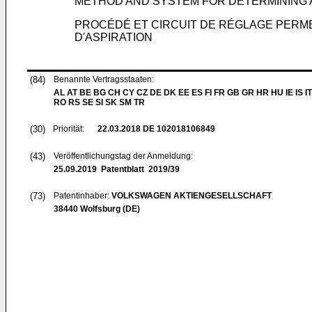
METHOD AND SYSTEM FOR DETERMINING A
PROCÉDÉ ET CIRCUIT DE RÉGLAGE PERM
D'ASPIRATION
(84)
Benannte Vertragsstaaten:
AL AT BE BG CH CY CZ DE DK EE ES FI FR GB GR HR HU IE IS IT
RO RS SE SI SK SM TR
(30)
Priorität:
22.03.2018
DE 102018106849
(43)
Veröffentlichungstag der Anmeldung:
25.09.2019
Patentblatt 2019/39
(73)
Patentinhaber:
VOLKSWAGEN AKTIENGESELLSCHAFT
38440 Wolfsburg (DE)