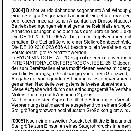
[0004]
Bisher wurde daher das sogenannte Anti-Windup gen
einen Stellgrößengrenzwert annimmt, eingefroren werden, a
oder oberen mechanischen Anschlag der Drosselklappe, durc
Betriebsbedingungen eine allgemeine Reinitialisierungv
Ähnliche Lösungen sind auch aus dem Bereich des Elekt
Die
DE 10 2016 111 065 A1
betrifft ein Regelverfahren 
erhalten. Die Stellgrüße wird einer Stellgrößenbeschränku
Die
DE 10 2010 023 636 A1
beschreibt ein Verfahren zum 
Vorsteuerstellgröße ermittelt werden.
In
HYUN MIN DO ET AL: "Design of reference governor 
INTERNATIONALCONFERENCEON, IEEE, 26. Oktober 2011
der zum Bereitstellen eines modifizierten Wertes mit de
wird die Führungsgröße abhängig von einem Grenzwert, de
Aufgabe der vorliegenden Erfindung ist es, ein Verfahren
genannten Nachteile wenigstens teilweise überwinden.
Diese Aufgabe wird durch das erfindungsgemäße Verfahr
Motorsteuerung nach Anspruch 2 gelöst.
Nach einem ersten Aspekt betrifft die Erfindung ein Ver
Verbrennungskraftmaschine ausgehend von einem Soll-Sau
Stellgrößengrenzwert beeinflussten Größe korrigiert wird.
[0005]
Nach einem zweiten Aspekt betrifft die Erfindung
Stellgröße zum Einstellen eines Saugrohrdrucks in eine