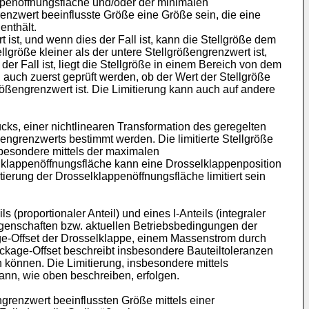
ppenöffnungsfläche und/oder der minimalen
renzwert beeinflusste Größe eine Größe sein, die eine
enthält.
 ist, und wenn dies der Fall ist, kann die Stellgröße dem
lgröße kleiner als der untere Stellgrößengrenzwert ist,
er Fall ist, liegt die Stellgröße in einem Bereich von dem
 auch zuerst geprüft werden, ob der Wert der Stellgröße
größengrenzwert ist. Die Limitierung kann auch auf andere
cks, einer nichtlinearen Transformation des geregelten
ößengrenzwerts bestimmt werden. Die limitierte Stellgröße
sbesondere mittels der maximalen
elklappenöffnungsfläche kann eine Drosselklappenposition
itierung der Drosselklappenöffnungsfläche limitiert sein
proportionaler Anteil) und eines I-Anteils (integraler
igenschaften bzw. aktuellen Betriebsbedingungen der
e-Offset der Drosselklappe, einem Massenstrom durch
ckage-Offset beschreibt insbesondere Bauteiltoleranzen
können. Die Limitierung, insbesondere mittels
nn, wie oben beschreiben, erfolgen.
renzwert beeinflussten Größe mittels einer