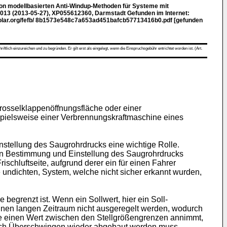
von modellbasierten Anti-Windup-Methoden für Systeme mit
 2013 (2013-05-27), XP055612360, Darmstadt Gefunden im Internet:
olar.org/fefb/ 8b1573e548c7a653ad451bafcb57713416b0.pdf [gefunden
ch einzureichen und zu begründen. Er gilt erst als eingelegt, wenn die Einspruchsgebühr entrichtet worden ist. (Art.
Drosselklappenöffnungsfläche oder einer
spielsweise einer Verbrennungskraftmaschine eines
nstellung des Saugrohrdrucks eine wichtige Rolle.
eten Bestimmung und Einstellung des Saugrohrdrucks
chluftseite, aufgrund derer ein für einen Fahrer
e undichten, System, welche nicht sicher erkannt wurden,
begrenzt ist. Wenn ein Sollwert, hier ein Soll-
einen langen Zeitraum nicht ausgeregelt werden, wodurch
röße einen Wert zwischen den Stellgrößengrenzen annimmt,
durch Überschwingen wieder abgebaut werden muss.