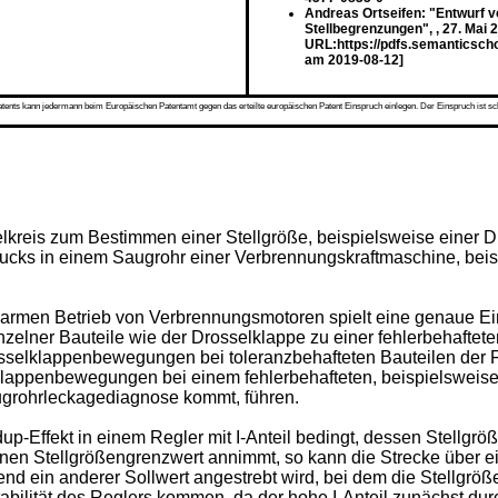
Andreas Ortseifen: "Entwurf 
Stellbegrenzungen", , 27. Mai
URL:https://pdfs.semanticsch
am 2019-08-12]
s kann jedermann beim Europäischen Patentamt gegen das erteilte europäischen Patent Einspruch einlegen. Der Einspruch ist schriftli
gelkreis zum Bestimmen einer Stellgröße, beispielsweise einer 
rucks in einem Saugrohr einer Verbrennungskraftmaschine, bei
sarmen Betrieb von Verbrennungsmotoren spielt eine genaue Ei
inzelner Bauteile wie der Drosselklappe zu einer fehlerbehaft
elklappenbewegungen bei toleranzbehafteten Bauteilen der Fris
selklappenbewegungen bei einem fehlerbehafteten, beispielsweis
augrohrleckagediagnose kommt, führen.
ffekt in einem Regler mit I-Anteil bedingt, dessen Stellgröße 
einen Stellgrößengrenzwert annimmt, so kann die Strecke über 
ßend ein anderer Sollwert angestrebt wird, bei dem die Stellg
tabilität des Reglers kommen, da der hohe I-Anteil zunächst 