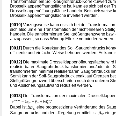
Transformation ein Soll-Saugrohrdruck-Korrekturwert zum 
Drosselklappenöffnungsfläche ist, kann es sich bei der T
Drosselklappenöffnungsfläche handeln. Beispielsweise kö
Drosselklappenöffnungsfläche invertiert werden.
[0010]
Vorzugsweise kann es sich bei der Transformation 
sich also um eine Transformation der nicht-linearen Stel
handeln. Die transformierten Stellgrößengrenzwerte bzw
anzupassen, so dass Windup Effekte vermieden werden.
[0011]
Durch die Korrektur des Soll-Saugrohrdrucks könne
effiziente und einfache Weise behoben werden. Es kann so
[0012]
Die maximale Drosselklappenöffnungsfläche wird in
realisierbaren Saugrohrdruck transformiert und/oder der 
transformierten minimal realisierbaren Saugrohrdrucks lim
Somit kann der Soll-Saugrohrdruck exakt auf Grenzen be
Stellgrößengrenzwert überschreiten noch den unteren Ste
und Absicherungsaufwand reduziert werden.
[0013]
Der Transformation der maximalen Drosselklappen
Dabei ist Δ
p
eine prognostizierte Veränderung des Saugr
sr
Saugrohrdrucks und der I-Regelung ermittelt ist,
p̃
ein g
sr