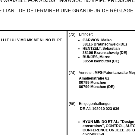
 VARIABLE FOR ADJUSTING A SUCTION PIPE PRESSURE
ETTANT DE DÉTERMINER UNE GRANDEUR DE RÉGLAGE 
(72)
Erfinder:
 LI LT LU LV MC MK MT NL NO PL PT
GARWON, Maiko
38116 Braunschweig (DE)
HENTZELT, Sebastian
38106 Braunschweig (DE)
BUNJES, Marco
38550 Isenbüttel (DE)
(74)
Vertreter:
MFG Patentanwälte Me
Amalienstraße 62
80799 München
80799 München (DE)
(56)
Entgegenhaltungen: :
DE-A1-102010 023 636
HYUN MIN DO ET AL: "Design of
constraints", CONTROL, AU
CONFERENCE ON, IEEE, 26. Okt
4577-0835-0