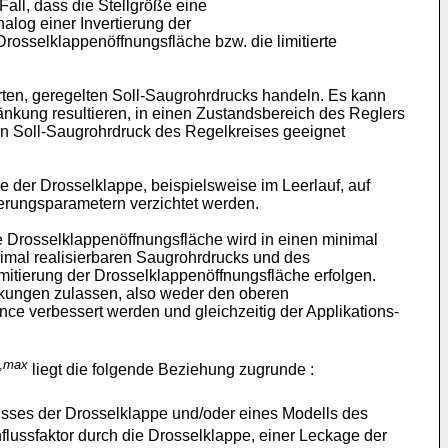
all, dass die Stellgröße eine
alog einer Invertierung der
osselklappenöffnungsfläche bzw. die limitierte
rten, geregelten Soll-Saugrohrdrucks handeln. Es kann
änkung resultieren, in einen Zustandsbereich des Reglers
n Soll-Saugrohrdruck des Regelkreises geeignet
 der Drosselklappe, beispielsweise im Leerlauf, auf
ierungsparametern verzichtet werden.
e Drosselklappenöffnungsfläche wird in einen minimal
ximal realisierbaren Saugrohrdrucks und des
imitierung der Drosselklappenöffnungsfläche erfolgen.
nkungen zulassen, also weder den oberen
ce verbessert werden und gleichzeitig der Applikations-
,
max
liegt die folgende Beziehung zugrunde :
usses der Drosselklappe und/oder eines Modells des
flussfaktor durch die Drosselklappe, einer Leckage der