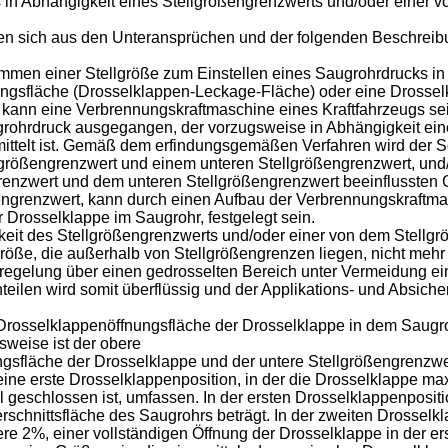
s in Abhängigkeit eines Stellgrößengrenzwerts und/oder einer 
eben sich aus den Unteransprüchen und der folgenden Beschreib
stimmen einer Stellgröße zum Einstellen eines Saugrohrdrucks 
ngsfläche (Drosselklappen-Leckage-Fläche) oder eine Drosselk
kann eine Verbrennungskraftmaschine eines Kraftfahrzeugs sein
ohrdruck ausgegangen, der vorzugsweise in Abhängigkeit einer
telt ist. Gemäß dem erfindungsgemäßen Verfahren wird der So
größengrenzwert und einem unteren Stellgrößengrenzwert, und/
nzwert und dem unteren Stellgrößengrenzwert beeinflussten Gr
ßengrenzwert, kann durch einen Aufbau der Verbrennungskraftm
Drosselklappe im Saugrohr, festgelegt sein.
keit des Stellgrößengrenzwerts und/oder einer von dem Stellgr
öße, die außerhalb von Stellgrößengrenzen liegen, nicht mehr a
uckregelung über einen gedrosselten Bereich unter Vermeidung e
chteilen wird somit überflüssig und der Applikations- und Absic
Drosselklappenöffnungsfläche der Drosselklappe in dem Saugr
weise ist der obere
gsfläche der Drosselklappe und der untere Stellgrößengrenzwe
ine erste Drosselklappenposition, in der die Drosselklappe maxi
 geschlossen ist, umfassen. In der ersten Drosselklappenpositi
chnittsfläche des Saugrohrs beträgt. In der zweiten Drosselk
re 2%, einer vollständigen Öffnung der Drosselklappe in der er