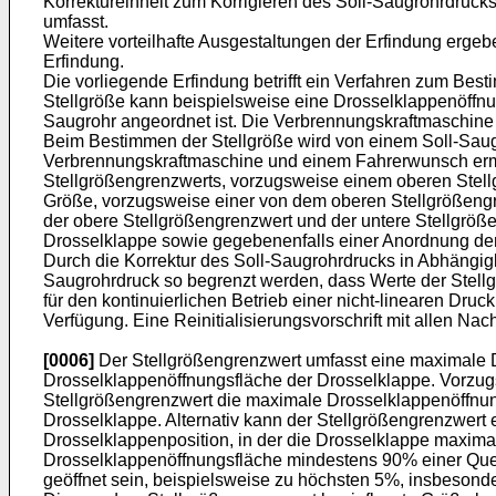
Korrektureinheit zum Korrigieren des Soll-Saugrohrdruck
umfasst.
Weitere vorteilhafte Ausgestaltungen der Erfindung erg
Erfindung.
Die vorliegende Erfindung betrifft ein Verfahren zum Be
Stellgröße kann beispielsweise eine Drosselklappenöffnu
Saugrohr angeordnet ist. Die Verbrennungskraftmaschine 
Beim Bestimmen der Stellgröße wird von einem Soll-Saugr
Verbrennungskraftmaschine und einem Fahrerwunsch ermit
Stellgrößengrenzwerts, vorzugsweise einem oberen Stell
Größe, vorzugsweise einer von dem oberen Stellgrößengre
der obere Stellgrößengrenzwert und der untere Stellgrö
Drosselklappe sowie gegebenenfalls einer Anordnung der 
Durch die Korrektur des Soll-Saugrohrdrucks in Abhängig
Saugrohrdruck so begrenzt werden, dass Werte der Stellgr
für den kontinuierlichen Betrieb einer nicht-linearen Dr
Verfügung. Eine Reinitialisierungsvorschrift mit allen Na
[0006]
Der Stellgrößengrenzwert umfasst eine maximale 
Drosselklappenöffnungsfläche der Drosselklappe. Vorzugs
Stellgrößengrenzwert die maximale Drosselklappenöffnun
Drosselklappe. Alternativ kann der Stellgrößengrenzwert e
Drosselklappenposition, in der die Drosselklappe maximal
Drosselklappenöffnungsfläche mindestens 90% einer Quers
geöffnet sein, beispielsweise zu höchsten 5%, insbesonde