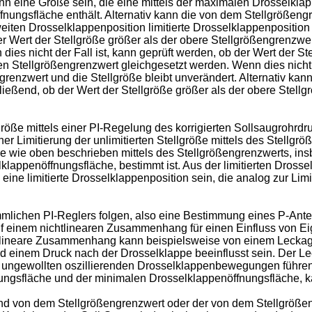
n eine Größe sein, die eine mittels der maximalen Drosselkla
fnungsfläche enthält. Alternativ kann die von dem Stellgrößeng
eiten Drosselklappenposition limitierte Drosselklappenposition 
r Wert der Stellgröße größer als der obere Stellgrößengrenzwert
es nicht der Fall ist, kann geprüft werden, ob der Wert der Stel
en Stellgrößengrenzwert gleichgesetzt werden. Wenn dies nicht d
enzwert und die Stellgröße bleibt unverändert. Alternativ kann
hließend, ob der Wert der Stellgröße größer als der obere Stell
ße mittels einer PI-Regelung des korrigierten Sollsaugrohrdru
ner Limitierung der unlimitierten Stellgröße mittels des Stellgr
die wie oben beschrieben mittels des Stellgrößengrenzwerts, in
lappenöffnungsfläche, bestimmt ist. Aus der limitierten Dross
e eine limitierte Drosselklappenposition sein, die analog zur Lim
hen PI-Reglers folgen, also eine Bestimmung eines P-Anteils (
auf einem nichtlinearen Zusammenhang für einen Einfluss von E
htlineare Zusammenhang kann beispielsweise von einem Leckag
d einem Druck nach der Drosselklappe beeinflusst sein. Der Le
 ungewollten oszillierenden Drosselklappenbewegungen führen 
ngsfläche und der minimalen Drosselklappenöffnungsfläche, ka
 von dem Stellgrößengrenzwert oder der von dem Stellgrößeng