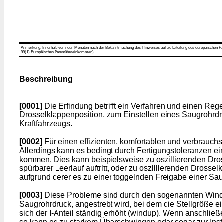
Anmerkung: Innerhalb von neun Monaten nach der Bekanntmachung des Hinweises auf die Erteilung des europäischen Patent
99(1) Europäisches Patentübereinkommen).
Beschreibung
[0001]
Die Erfindung betrifft ein Verfahren und einen Re
Drosselklappenposition, zum Einstellen eines Saugrohrd
Kraftfahrzeugs.
[0002]
Für einen effizienten, komfortablen und verbrauch
Allerdings kann es bedingt durch Fertigungstoleranzen e
kommen. Dies kann beispielsweise zu oszillierenden Dross
spürbarer Leerlauf auftritt, oder zu oszillierenden Dros
aufgrund derer es zu einer toggelnden Freigabe einer S
[0003]
Diese Probleme sind durch den sogenannten Windup-E
Saugrohrdruck, angestrebt wird, bei dem die Stellgröße 
sich der I-Anteil ständig erhöht (windup). Wenn anschlie
so kann es zu starkem Überschwingen oder sogar zur Ins