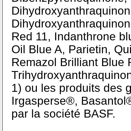
Dihydroxyanthraquinone
Dihydroxyanthraquinon
Red 11, Indanthrone bl
Oil Blue A, Parietin, Q
Remazol Brilliant Blue R
Trihydroxyanthraquinon
1) ou les produits de
Irgasperse®, Basantol
par la société BASF.