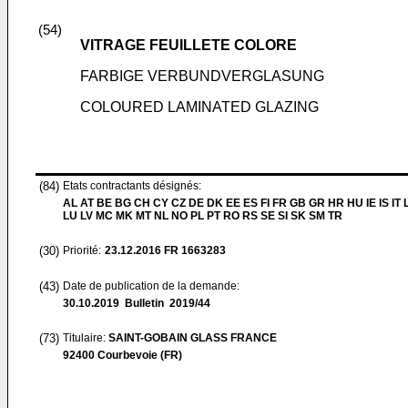
(54)
VITRAGE FEUILLETE COLORE
FARBIGE VERBUNDVERGLASUNG
COLOURED LAMINATED GLAZING
(84)
Etats contractants désignés:
AL AT BE BG CH CY CZ DE DK EE ES FI FR GB GR HR HU IE IS IT L
LU LV MC MK MT NL NO PL PT RO RS SE SI SK SM TR
(30)
Priorité:
23.12.2016
FR 1663283
(43)
Date de publication de la demande:
30.10.2019
Bulletin 2019/44
(73)
Titulaire:
SAINT-GOBAIN GLASS FRANCE
92400 Courbevoie (FR)