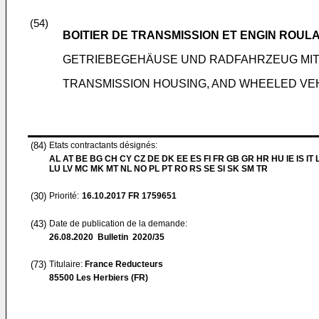
(54)
BOITIER DE TRANSMISSION ET ENGIN ROULA
GETRIEBEGEHÄUSE UND RADFAHRZEUG MIT
TRANSMISSION HOUSING, AND WHEELED VEH
(84)
Etats contractants désignés:
AL AT BE BG CH CY CZ DE DK EE ES FI FR GB GR HR HU IE IS IT L
LU LV MC MK MT NL NO PL PT RO RS SE SI SK SM TR
(30)
Priorité:
16.10.2017
FR 1759651
(43)
Date de publication de la demande:
26.08.2020
Bulletin 2020/35
(73)
Titulaire:
France Reducteurs
85500 Les Herbiers (FR)