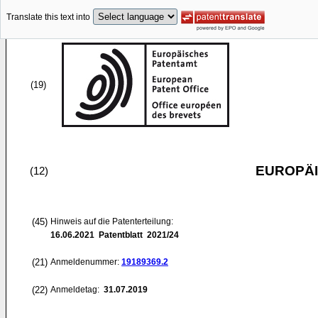
Translate this text into
(19)
EUROPÄI
(12)
(45)
Hinweis auf die Patenterteilung:
16.06.2021
Patentblatt 2021/24
(21)
Anmeldenummer:
19189369.2
(22)
Anmeldetag:
31.07.2019