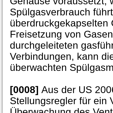
Gehäuse voraussetzt, 
Spülgasverbrauch führ
überdruckgekapselten 
Freisetzung von Gasen,
durchgeleiteten gasfü
Verbindungen, kann di
überwachten Spülgasm
[0008]
Aus der
US 200
Stellungsregler für ein 
Überwachung des Venti