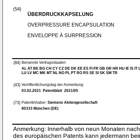
(54)
ÜBERDRUCKKAPSELUNG
OVERPRESSURE ENCAPSULATION
ENVELOPPE À SURPRESSION
(84)
Benannte Vertragsstaaten:
AL AT BE BG CH CY CZ DE DK EE ES FI FR GB GR HR HU IE IS IT L
LU LV MC MK MT NL NO PL PT RO RS SE SI SK SM TR
(43)
Veröffentlichungstag der Anmeldung:
03.02.2021
Patentblatt 2021/05
(73)
Patentinhaber:
Siemens Aktiengesellschaft
80333 München (DE)
Anmerkung: Innerhalb von neun Monaten nach 
des europäischen Patents kann jedermann bei