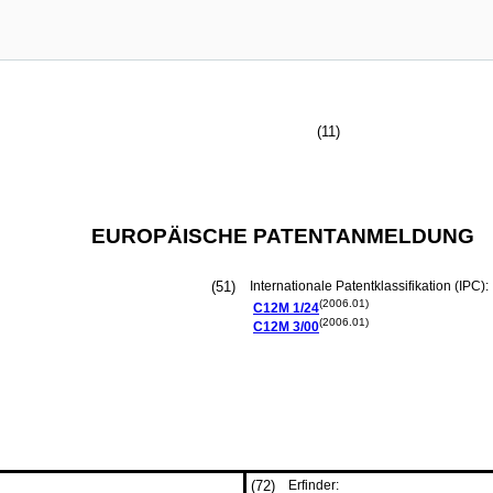
(11)
EUROPÄISCHE PATENTANMELDUNG
(51)
Internationale Patentklassifikation (IPC):
(2006.01)
C12M
1/24
(2006.01)
C12M
3/00
(72)
Erfinder: