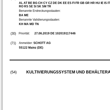
AL AT BE BG CH CY CZ DE DK EE ES FI FR GB GR HR HU IE IS IT
RO RS SE SI SK SM TR
Benannte Erstreckungsstaaten:
BA ME
Benannte Validierungsstaaten:
KH MA MD TN
(30)
Priorität:
27.06.2019
DE 102019117446
(71)
Anmelder:
SCHOTT AG
55122 Mainz (DE)
KULTIVIERUNGSSYSTEM UND BEHÄLTERA
(54)