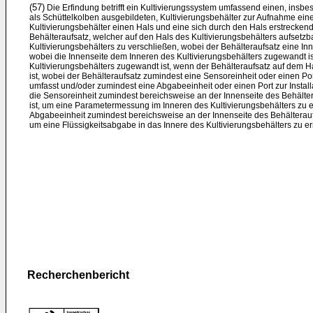
(57)
Die Erfindung betrifft ein Kultivierungssystem umfassend einen, ins
als Schüttelkolben ausgebildeten, Kultivierungsbehälter zur Aufnahme ei
Kultivierungsbehälter einen Hals und eine sich durch den Hals erstrecken
Behälteraufsatz, welcher auf den Hals des Kultivierungsbehälters aufsetzba
Kultivierungsbehälters zu verschließen, wobei der Behälteraufsatz eine In
wobei die Innenseite dem Inneren des Kultivierungsbehälters zugewandt 
Kultivierungsbehälters zugewandt ist, wenn der Behälteraufsatz auf dem Ha
ist, wobei der Behälteraufsatz zumindest eine Sensoreinheit oder einen Port
umfasst und/oder zumindest eine Abgabeeinheit oder einen Port zur Install
die Sensoreinheit zumindest bereichsweise an der Innenseite des Behält
ist, um eine Parametermessung im Inneren des Kultivierungsbehälters zu 
Abgabeeinheit zumindest bereichsweise an der Innenseite des Behälterauf
um eine Flüssigkeitsabgabe in das Innere des Kultivierungsbehälters zu e
Recherchenbericht