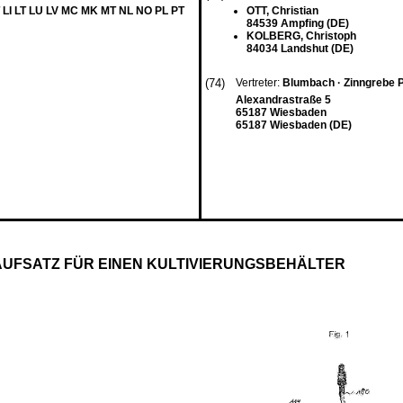
 LI LT LU LV MC MK MT NL NO PL PT
OTT, Christian
84539 Ampfing (DE)
KOLBERG, Christoph
84034 Landshut (DE)
(74)
Vertreter:
Blumbach · Zinngrebe 
Alexandrastraße 5
65187 Wiesbaden
65187 Wiesbaden (DE)
UFSATZ FÜR EINEN KULTIVIERUNGSBEHÄLTER