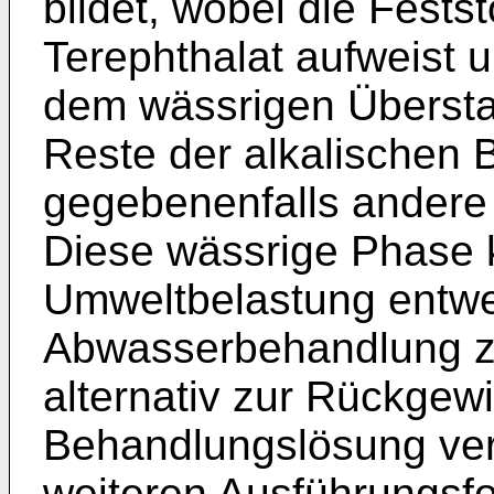
bildet, wobei die Fests
Terephthalat aufweist 
dem wässrigen Überstan
Reste der alkalischen
gegebenenfalls andere
Diese wässrige Phase 
Umweltbelastung entwed
Abwasserbehandlung z
alternativ zur Rückgew
Behandlungslösung ver
weiteren Ausführungsf