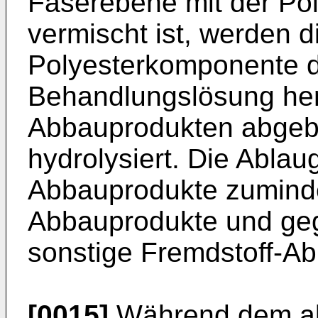
Faserebene mit der Po
vermischt ist, werden d
Polyesterkomponente du
Behandlungslösung her
Abbauprodukten abgeb
hydrolysiert. Die Ablau
Abbauprodukte zuminde
Abbauprodukte und geg
sonstige Fremdstoff-A
[0015]
Während dem al