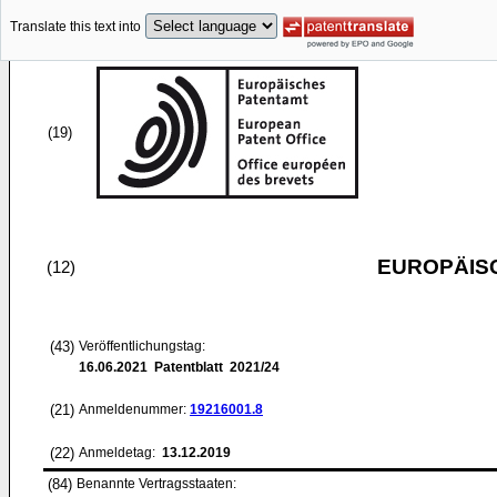
Translate this text into
(19)
EUROPÄIS
(12)
(43)
Veröffentlichungstag:
16.06.2021
Patentblatt 2021/24
(21)
Anmeldenummer:
19216001.8
(22)
Anmeldetag:
13.12.2019
(84)
Benannte Vertragsstaaten: