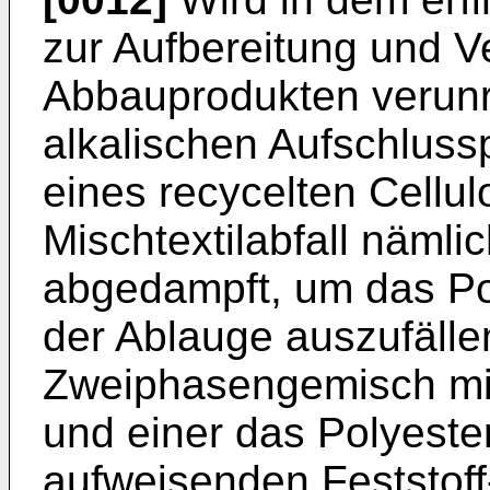
zur Aufbereitung und V
Abbauprodukten verunr
alkalischen Aufschlus
eines recycelten Cellul
Mischtextilabfall näml
abgedampft, um das Po
der Ablauge auszufälle
Zweiphasengemisch mit
und einer das Polyest
aufweisenden Feststoff