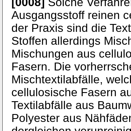
[0008]
Solche Verfahre
Ausgangsstoff reinen cel
der Praxis sind die Tex
Stoffen allerdings Misch
Mischungen aus cellul
Fasern. Die vorherrsch
Mischtextilabfälle, wel
cellulosische Fasern a
Textilabfälle aus Baumw
Polyester aus Nähfäden
dergleichen verunreinig