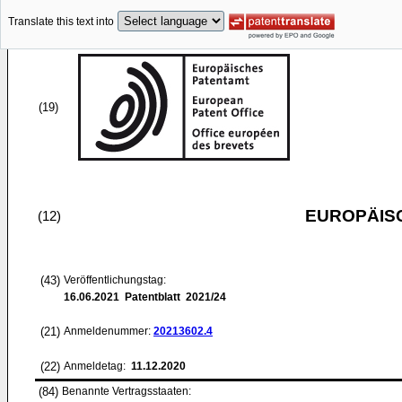
Translate this text into
(19)
EUROPÄIS
(12)
(43)
Veröffentlichungstag:
16.06.2021
Patentblatt 2021/24
(21)
Anmeldenummer:
20213602.4
(22)
Anmeldetag:
11.12.2020
(84)
Benannte Vertragsstaaten: