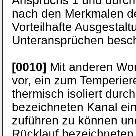
Anspruchs 1 und durch 
nach den Merkmalen d
Vorteilhafte Ausgestal
Unteransprüchen besch
[0010]
Mit anderen Wort
vor, ein zum Temperie
thermisch isoliert durch
bezeichneten Kanal ei
zuführen zu können und
Rücklauf bezeichneten