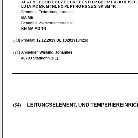
AL AT BE BG CH CY CZ DE DK EE ES FI FR GB GR HR HU IE IS IT L
LU LV MC MK MT NL NO PL PT RO RS SE SI SK SM TR
Benannte Erstreckungsstaaten:
BA ME
Benannte Validierungsstaaten:
KH MA MD TN
(30)
Priorität:
12.12.2019
DE 102019134210
(71)
Anmelder:
Wissing, Johannes
48703 Stadtlohn (DE)
LEITUNGSELEMENT, UND TEMPERIEREINRI
(54)