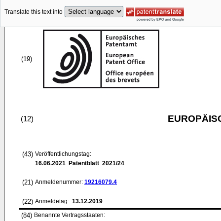
Translate this text into
(19)
EUROPÄIS
(12)
(43)
Veröffentlichungstag:
16.06.2021
Patentblatt 2021/24
(21)
Anmeldenummer:
19216079.4
(22)
Anmeldetag:
13.12.2019
(84)
Benannte Vertragsstaaten: