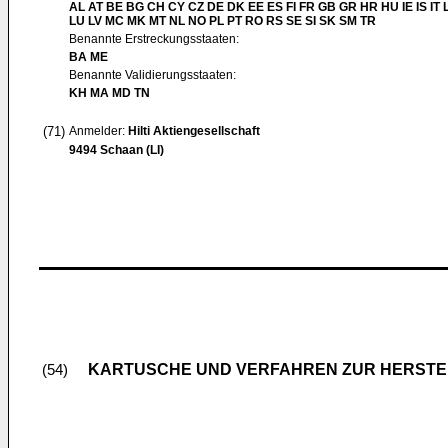
AL AT BE BG CH CY CZ DE DK EE ES FI FR GB GR HR HU IE IS IT L
LU LV MC MK MT NL NO PL PT RO RS SE SI SK SM TR
Benannte Erstreckungsstaaten:
BA ME
Benannte Validierungsstaaten:
KH MA MD TN
(71)
Anmelder:
Hilti Aktiengesellschaft
9494 Schaan (LI)
KARTUSCHE UND VERFAHREN ZUR HERSTE
(54)