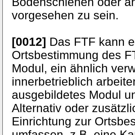
Bodenschienen oder äh
vorgesehen zu sein.
[0012]
Das FTF kann ei
Ortsbestimmung des FT
Modul, ein ähnlich ver
innerbetrieblich arbeit
ausgebildetes Modul u
Alternativ oder zusätzl
Einrichtung zur Ortsb
umfassen, z.B. eine K