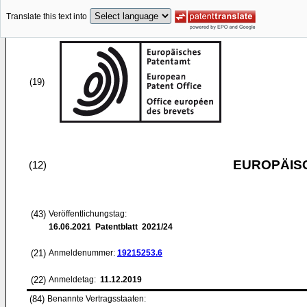
Translate this text into
(19)
EUROPÄIS
(12)
(43)
Veröffentlichungstag:
16.06.2021
Patentblatt 2021/24
(21)
Anmeldenummer:
19215253.6
(22)
Anmeldetag:
11.12.2019
(84)
Benannte Vertragsstaaten: