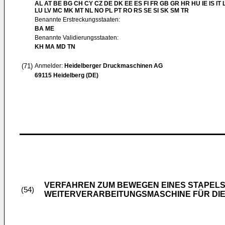
AL AT BE BG CH CY CZ DE DK EE ES FI FR GB GR HR HU IE IS IT L
LU LV MC MK MT NL NO PL PT RO RS SE SI SK SM TR
Benannte Erstreckungsstaaten:
BA ME
Benannte Validierungsstaaten:
KH MA MD TN
(71)
Anmelder:
Heidelberger Druckmaschinen AG
69115 Heidelberg (DE)
VERFAHREN ZUM BEWEGEN EINES STAPELS
(54)
WEITERVERARBEITUNGSMASCHINE FÜR DI