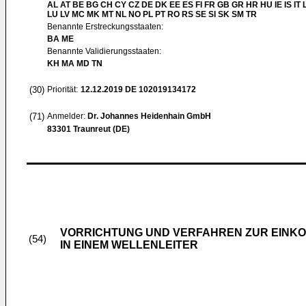
AL AT BE BG CH CY CZ DE DK EE ES FI FR GB GR HR HU IE IS IT L
LU LV MC MK MT NL NO PL PT RO RS SE SI SK SM TR
Benannte Erstreckungsstaaten:
BA ME
Benannte Validierungsstaaten:
KH MA MD TN
(30)
Priorität:
12.12.2019
DE 102019134172
(71)
Anmelder:
Dr. Johannes Heidenhain GmbH
83301 Traunreut (DE)
VORRICHTUNG UND VERFAHREN ZUR EINKO
(54)
IN EINEM WELLENLEITER