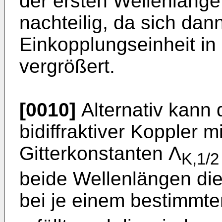
der ersten Wellenlänge 
nachteilig, da sich da
Einkopplungseinheit in 
vergrößert.
[0010]
Alternativ kann d
bidiffraktiver Koppler 
Gitterkonstanten Λ
K,1/2
beide Wellenlängen di
bei je einem bestimmte