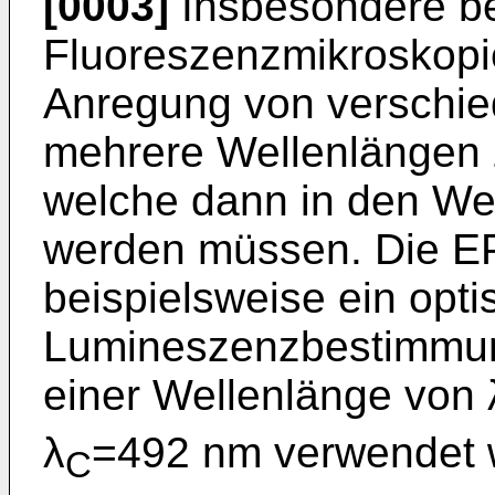
[0003]
Insbesondere be
Fluoreszenzmikroskopie 
Anregung von verschie
mehrere Wellenlängen z
welche dann in den Wel
werden müssen. Die
E
beispielsweise ein opt
Lumineszenzbestimmung
einer Wellenlänge von 
λ
=492 nm verwendet 
C