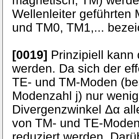
magnetisch, TM) werde
Wellenleiter geführten
und TM0, TM1,... bezei
[0019]
Prinzipiell kann 
werden. Da sich der ef
TE- und TM-Moden (bes
Modenzahl j) nur wenig
Divergenzwinkel Δα all
von TM- und TE-Moden 
reduziert werden. Darü