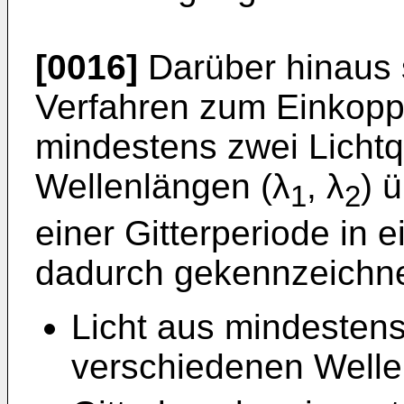
[0016]
Darüber hinaus s
Verfahren zum Einkopp
mindestens zwei Lichtq
Wellenlängen (λ
, λ
) 
1
2
einer Gitterperiode in e
dadurch gekennzeichne
Licht aus mindestens
verschiedenen Welle