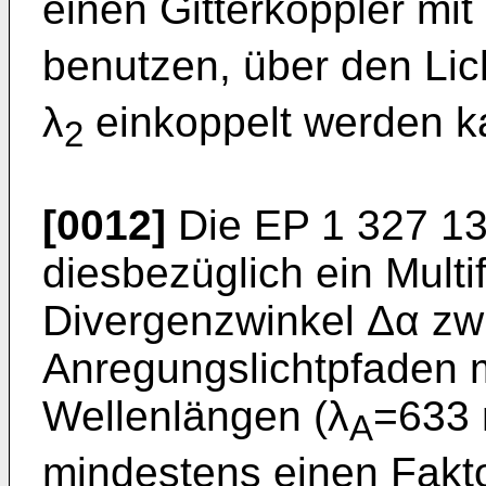
einen Gitterkoppler mit
benutzen, über den Lic
λ
einkoppelt werden k
2
[0012]
Die
EP 1 327 1
diesbezüglich ein Mult
Divergenzwinkel Δα zw
Anregungslichtpfaden 
Wellenlängen (λ
=633 
A
mindestens einen Faktor