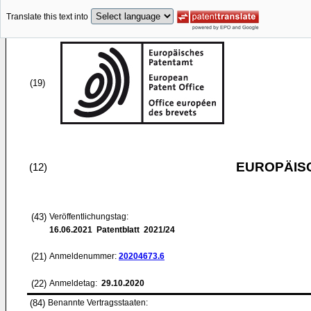
Translate this text into
(19)
EUROPÄIS
(12)
(43)
Veröffentlichungstag:
16.06.2021
Patentblatt 2021/24
(21)
Anmeldenummer:
20204673.6
(22)
Anmeldetag:
29.10.2020
(84)
Benannte Vertragsstaaten: