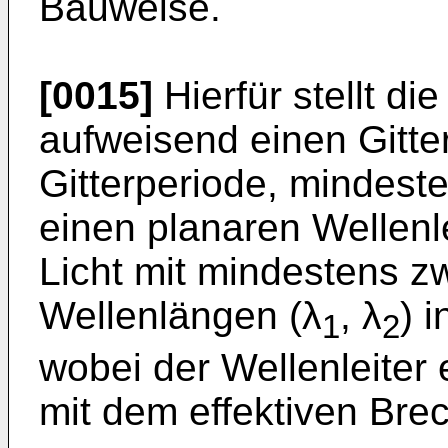
Bauweise.
[0015]
Hierfür stellt di
aufweisend einen Gitter
Gitterperiode, mindest
einen planaren Wellenl
Licht mit mindestens z
Wellenlängen (λ
, λ
) 
1
2
wobei der Wellenleiter 
mit dem effektiven Bre