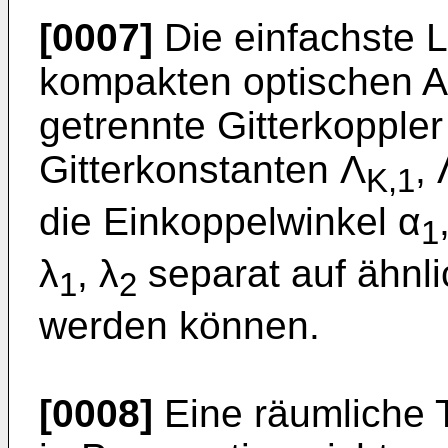
[0007]
Die einfachste 
kompakten optischen Au
getrennte Gitterkopple
Gitterkonstanten Λ
, 
K,1
die Einkoppelwinkel α
1
λ
, λ
separat auf ähnl
1
2
werden können.
[0008]
Eine räumliche T