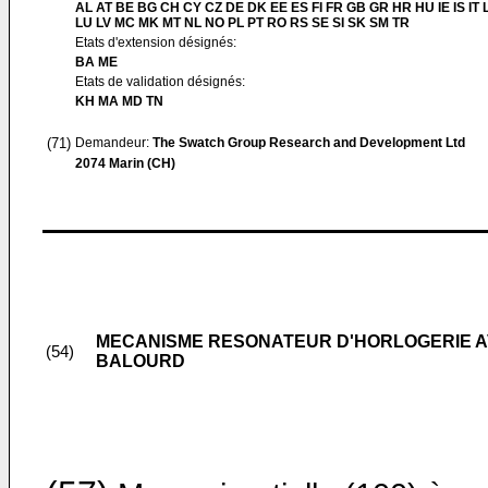
AL AT BE BG CH CY CZ DE DK EE ES FI FR GB GR HR HU IE IS IT L
LU LV MC MK MT NL NO PL PT RO RS SE SI SK SM TR
Etats d'extension désignés:
BA ME
Etats de validation désignés:
KH MA MD TN
(71)
Demandeur:
The Swatch Group Research and Development Ltd
2074 Marin (CH)
MECANISME RESONATEUR D'HORLOGERIE AVE
(54)
BALOURD