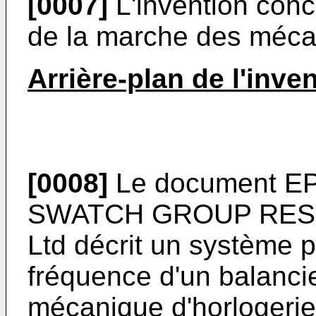
[0007]
L'invention con
de la marche des mécan
Arrière-plan de l'inve
[0008]
Le document
EP
SWATCH GROUP RES
Ltd décrit un système pou
fréquence d'un balanc
mécanique d'horlogerie 