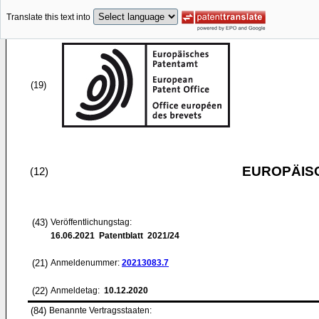
Translate this text into
(19)
EUROPÄIS
(12)
(43)
Veröffentlichungstag:
16.06.2021
Patentblatt 2021/24
(21)
Anmeldenummer:
20213083.7
(22)
Anmeldetag:
10.12.2020
(84)
Benannte Vertragsstaaten: