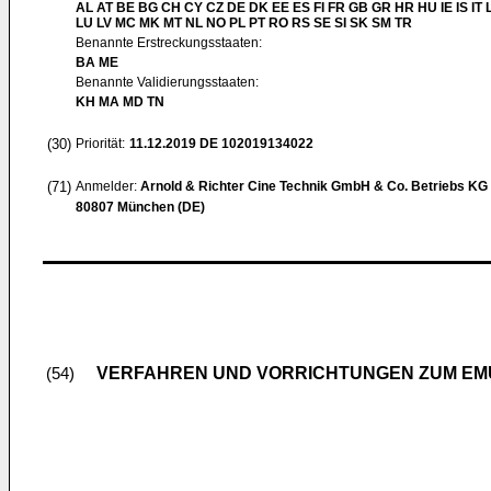
AL AT BE BG CH CY CZ DE DK EE ES FI FR GB GR HR HU IE IS IT L
LU LV MC MK MT NL NO PL PT RO RS SE SI SK SM TR
Benannte Erstreckungsstaaten:
BA ME
Benannte Validierungsstaaten:
KH MA MD TN
(30)
Priorität:
11.12.2019
DE 102019134022
(71)
Anmelder:
Arnold & Richter Cine Technik GmbH & Co. Betriebs KG
80807 München (DE)
VERFAHREN UND VORRICHTUNGEN ZUM EM
(54)