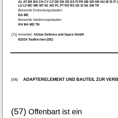
AL AT BE BG CH CY CZ DE DK EE ES FI FR GB GR HR HU IE IS IT L
LU LV MC MK MT NL NO PL PT RO RS SE SI SK SM TR
Benannte Erstreckungsstaaten:
BA ME
Benannte Validierungsstaaten:
KH MA MD TN
(71)
Anmelder:
Airbus Defence and Space GmbH
82024 Taufkirchen (DE)
ADAPTERELEMENT UND BAUTEIL ZUR VERB
(54)
(57)
Offenbart ist ein