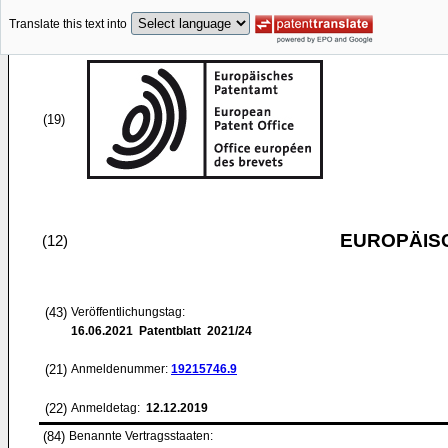
Translate this text into
(19)
EUROPÄIS
(12)
(43)
Veröffentlichungstag:
16.06.2021
Patentblatt 2021/24
(21)
Anmeldenummer:
19215746.9
(22)
Anmeldetag:
12.12.2019
(84)
Benannte Vertragsstaaten: