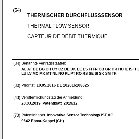
(54)
THERMISCHER DURCHFLUSSSENSOR
THERMAL FLOW SENSOR
CAPTEUR DE DÉBIT THERMIQUE
(84)
Benannte Vertragsstaaten:
AL AT BE BG CH CY CZ DE DK EE ES FI FR GB GR HR HU IE IS IT L
LU LV MC MK MT NL NO PL PT RO RS SE SI SK SM TR
(30)
Priorität:
10.05.2016
DE 102016108625
(43)
Veröffentlichungstag der Anmeldung:
20.03.2019
Patentblatt 2019/12
(73)
Patentinhaber:
Innovative Sensor Technology IST AG
9642 Ebnat-Kappel (CH)