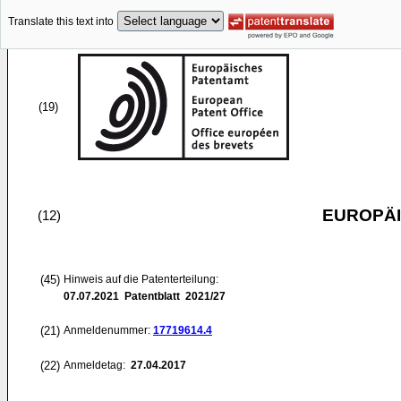
Translate this text into
(19)
EUROPÄI
(12)
(45)
Hinweis auf die Patenterteilung:
07.07.2021
Patentblatt 2021/27
(21)
Anmeldenummer:
17719614.4
(22)
Anmeldetag:
27.04.2017