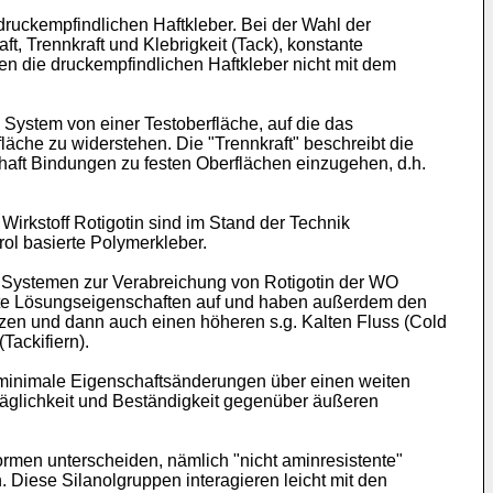
druckempfindlichen Haftkleber. Bei der Wahl der
t, Trennkraft und Klebrigkeit (Tack), konstante
en die druckempfindlichen Haftkleber nicht mit dem
es System von einer Testoberfläche, auf die das
äche zu widerstehen. Die "Trennkraft" beschreibt die
nschaft Bindungen zu festen Oberflächen einzugehen, d.h.
rkstoff Rotigotin sind im Stand der Technik
ol basierte Polymerkleber.
 Systemen zur Verabreichung von Rotigotin der
WO
hte Lösungseigenschaften auf und haben außerdem den
tzen und dann auch einen höheren s.g. Kalten Fluss (Cold
Tackifiern).
 minimale Eigenschaftsänderungen über einen weiten
träglichkeit und Beständigkeit gegenüber äußeren
ormen unterscheiden, nämlich "nicht aminresistente"
n. Diese Silanolgruppen interagieren leicht mit den