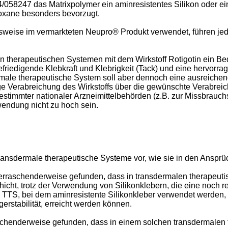
/058247
das Matrixpolymer ein aminresistentes Silikon oder ei
loxane besonders bevorzugt.
elsweise im vermarkteten Neupro® Produkt verwendet, führen je
en therapeutischen Systemen mit dem Wirkstoff Rotigotin ein 
efriedigende Klebkraft und Klebrigkeit (Tack) und eine hervorrag
dermale therapeutische System soll aber dennoch eine ausreiche
ige Verabreichung des Wirkstoffs über die gewünschte Verabre
estimmter nationaler Arzneimittelbehörden (z.B. zur Missbrauch
endung nicht zu hoch sein.
ransdermale therapeutische Systeme vor, wie sie in den Ansprüc
rraschenderweise gefunden, dass in transdermalen therapeutis
hicht, trotz der Verwendung von Silikonklebern, die eine noch 
em TTS, bei dem aminresistente Silikonkleber verwendet werden,
erstabilität, erreicht werden können.
schenderweise gefunden, dass in einem solchen transdermalen t