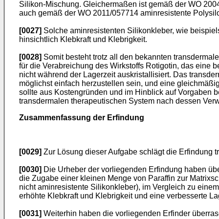
Silikon-Mischung. Gleichermaßen ist gemäß der
WO 2004
auch gemäß der
WO 2011/057714
aminresistente Polysi
[0027]
Solche aminresistenten Silikonkleber, wie beispi
hinsichtlich Klebkraft und Klebrigkeit.
[0028]
Somit besteht trotz all den bekannten transdermal
für die Verabreichung des Wirkstoffs Rotigotin, das eine b
nicht während der Lagerzeit auskristallisiert. Das trans
möglichst einfach herzustellen sein, und eine gleichmäß
sollte aus Kostengründen und im Hinblick auf Vorgaben b
transdermalen therapeutischen System nach dessen Verw
Zusammenfassung der Erfindung
[0029]
Zur Lösung dieser Aufgabe schlägt die Erfindung t
[0030]
Die Urheber der vorliegenden Erfindung haben übe
die Zugabe einer kleinen Menge von Paraffin zur Matrixsc
nicht aminresistente Silikonkleber), im Vergleich zu ein
erhöhte Klebkraft und Klebrigkeit und eine verbesserte Lag
[0031]
Weiterhin haben die vorliegenden Erfinder überra