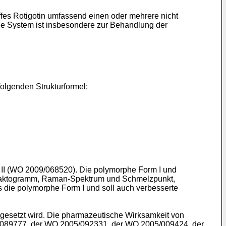
ffes Rotigotin umfassend einen oder mehrere nicht
he System ist insbesondere zur Behandlung der
 folgenden Strukturformel:
I (
WO 2009/068520
). Die polymorphe Form I und
ffraktogramm, Raman-Spektrum und Schmelzpunkt,
s die polymorphe Form I und soll auch verbesserte
ngesetzt wird. Die pharmazeutische Wirksamkeit von
089777
, der
WO 2005/092331
, der
WO 2005/009424
, der