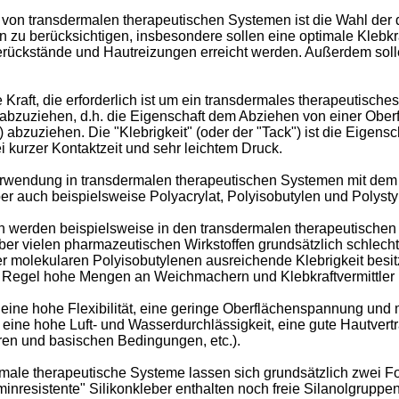
g von transdermalen therapeutischen Systemen ist die Wahl der 
zu berücksichtigen, insbesondere sollen eine optimale Klebkraf
eberückstände und Hautreizungen erreicht werden. Außerdem soll
ie Kraft, die erforderlich ist um ein transdermales therapeutisch
bzuziehen, d.h. die Eigenschaft dem Abziehen von einer Oberfl
(4) abzuziehen. Die "Klebrigkeit" (oder der "Tack") ist die Eige
i kurzer Kontaktzeit und sehr leichtem Druck.
rwendung in transdermalen therapeutischen Systemen mit dem Wi
r auch beispielsweise Polyacrylat, Polyisobutylen und Polystyr
 werden beispielsweise in den transdermalen therapeutischen
er vielen pharmazeutischen Wirkstoffen grundsätzlich schlec
er molekularen Polyisobutylenen ausreichende Klebrigkeit besi
r Regel hohe Mengen an Weichmachern und Klebkraftvermittler (
eine hohe Flexibilität, eine geringe Oberflächenspannung und
r eine hohe Luft- und Wasserdurchlässigkeit, eine gute Hautver
auren und basischen Bedingungen, etc.).
rmale therapeutische Systeme lassen sich grundsätzlich zwei F
minresistente" Silikonkleber enthalten noch freie Silanolgruppe