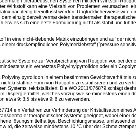
sdermalen therapeutischen Systemen mit dem Wirkstoff Rotigotin
ter Wirkstoff kann eine Vielzahl von Problemen verursachen, ei
ix nachteilig beeinflusst werden. Unglücklicherweise wird ein 
 Bei dem einzig derzeit vermarkteten transdermalen therapeutis
h erwies sich eine erste Formulierung nicht als stabil und führt
off in eine nicht-klebende Matrix einzubringen und auf der nich
 einem druckempfindlichen Polymerklebstoff ("pressure sensiti
utische Systeme zur Verabreichung von Rotigotin vor, bei denen
ndestens ein vernetztes Polyvinylpyrrolidon oder ein Copolyme
 Polyvinylpyrrolidon in einem bestimmten Gewichtsverhältnis zu
nichtkristalline Form von Rotigotin zu stabilisieren und zu verhi
n Systems, rekristallisiert, Die
WO 2011/076879
schlägt deshal
inem Dispergiermittel, welches vorzugsweise mindestens einen d
on etwa 9: 3,5 bis etwa 9: 6 zu verwenden.
57714
ein Verfahren zur Verhinderung der Kristallisation eines 
transdermaler therapeutischer Systeme geeignet, wobei einer der
richene lösungsmittelhaltige, Beschichtungsmasse, umfassend 
et wird, die zeitweise mindestens 10 °C über der Schmelztempe