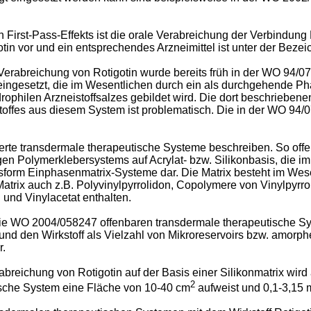
 First-Pass-Effekts ist die orale Verabreichung der Verbindun
otin vor und ein entsprechendes Arzneimittel ist unter der Bez
erabreichung von Rotigotin wurde bereits früh in der
WO 94/0
x eingesetzt, die im Wesentlichen durch ein als durchgehende P
drophilen Arzneistoffsalzes gebildet wird. Die dort beschriebe
offes aus diesem System ist problematisch. Die in der
WO 94/0
serte transdermale therapeutische Systeme beschreiben. So offe
gen Polymerklebersystems auf Acrylat- bzw. Silikonbasis, die im 
ngsform Einphasenmatrix-Systeme dar. Die Matrix besteht im Wes
Matrix auch z.B. Polyvinylpyrrolidon, Copolymere von Vinylpyrrol
und Vinylacetat enthalten.
ie
WO 2004/058247
offenbaren transdermale therapeutische Sy
t und den Wirkstoff als Vielzahl von Mikroreservoirs bzw. amorph
r.
breichung von Rotigotin auf der Basis einer Silikonmatrix wird
2
ische System eine Fläche von 10-40 cm
aufweist und 0,1-3,15