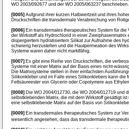
WO 2003/092677
und der
WO 2005/063237
beschrieben.
[0005]
Aufgrund ihrer kurzen Halbwertzeit und ihres hohen
Druckschriften die transdermale Verabreichung von Rotig
[0006]
Ein transdermales therapeutisches System für die V
der Wirkstoff als Hydrochlorid in einer Zweiphasenmatri
dispergiertem hydratisiertem Silikat zur Aufnahme des hy
schwierig herzustellen und die Hautpermeation des Wirkst
Systeme waren daher nicht marktfähig.
[0007]
Es gibt eine Reihe von Druckschriften, die verbes
Systeme mit einer Matrix auf der Basis eines nicht-wässri
Die Matrixsysteme stellen in ihrer einfachsten Ausführu
Silikonkleber und im Falle eines Silikonklebers kann die 
Fettsäureester von Glycerin oder Copolymere aus Ethylen 
[0008]
Die
WO 2004/012730
, die
WO 2004/012719
und d
selbstklebenden Matrix, die mit dem Wirkstoff gesättigt is
eine selbstklebende Matrix auf der Basis von Silikonklebe
[0009]
Ein transdermales therapeutisches System zur Vera
wesentlich angesehen, dass das transdermale therapeut