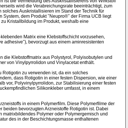
 ist die Vermeidung des Auskristallisierens von Wirkstoff
nerseits wird die Verabreichungsrate beeinträchtigt, zum
solches Auskristallisieren im Stand der Technik für
chen System, dem Produkt "Neupro®" der Firma UCB liegt
e zu Kristallbildung im Produkt, weshalb eine
t-klebenden Matrix eine Klebstoffschicht vorzusehen,
ve adhesive"), bevorzugt aus einem aminresistenten
 die Klebstoffmatrix aus Polystyrol, Polyisobutylen und
r von Vinylpyrrolidon und Vinylacetat enthält.
 Rotigotin zu verwenden ist, da ein solches
ndern, dass Rotigotin in einer festen Dispersion, wie einer
b vor, Polyvinylpyrrolidon, zur Stabilisierung einer festen
ruckempfindlichen Silikonkleber umfasst, in einem
Arzneistoffs in einem Polymerfilm. Diese Polymerfilme der
 beiden bevorzugten Arzneistoffe Rotigotin ist. Dabei
ein matrixbildendes Polymer oder Polymergemisch und
ratur des in der Beschichtungsmasse enthaltenen