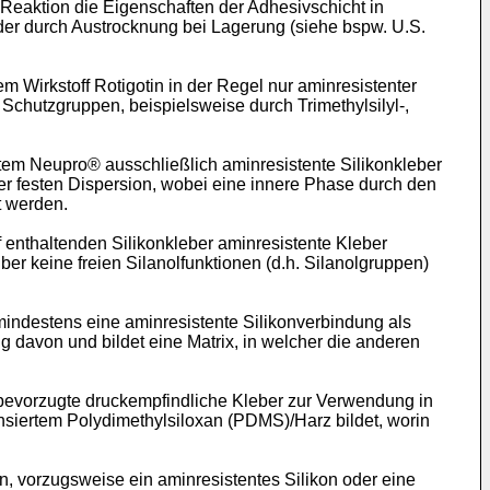
Reaktion die Eigenschaften der Adhesivschicht in
der durch Austrocknung bei Lagerung (siehe bspw. U.S.
 Wirkstoff Rotigotin in der Regel nur aminresistenter
 Schutzgruppen, beispielsweise durch Trimethylsilyl-,
tem Neupro® ausschließlich aminresistente Silikonkleber
ner festen Dispersion, wobei eine innere Phase durch den
t werden.
f enthaltenden Silikonkleber aminresistente Kleber
ber keine freien Silanolfunktionen (d.h. Silanolgruppen)
mindestens eine aminresistente Silikonverbindung als
g davon und bildet eine Matrix, in welcher die anderen
 bevorzugte druckempfindliche Kleber zur Verwendung in
siertem Polydimethylsiloxan (PDMS)/Harz bildet, worin
n, vorzugsweise ein aminresistentes Silikon oder eine