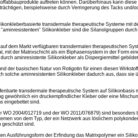
toffabbauprodukte auftreten können. Darüberhinaus kann diese 
rächtigen, beispielsweise durch Verringerung des Tacks und/o
ikonkleberbasierte transdermale therapeutische Systeme mit dem
n "aminresistentem" Silikonkleber sind die Silanolgruppen durch
 auf dem Markt verfügbaren transdermalen therapeutischen Sys
t, mit der Matrixschicht als ein Biphasensystem in der Form ei
durch aminresistente Silikonkleber als Dispergiermittel gebilde
nd der basischen Natur von Rotigotin für einen diesen Wirkstof
h solche aminresistenten Silikonkleber dadurch aus, dass sie ü
fenbarte transdermale therapeutische System auf Silikonbasis 
ung gewöhnlich ein druckempfindlicher Kleber oder eine Mischun
 eingebettet sind.
er
WO 2004/012719
und der
WO 2011/076879
) sind besonders
stemen von dem Typ, der ein Netzwerk aus löslichem polykonden
 geschützt sind.
gten Ausführungsform der Erfindung das Matrixpolymer ein Siliko