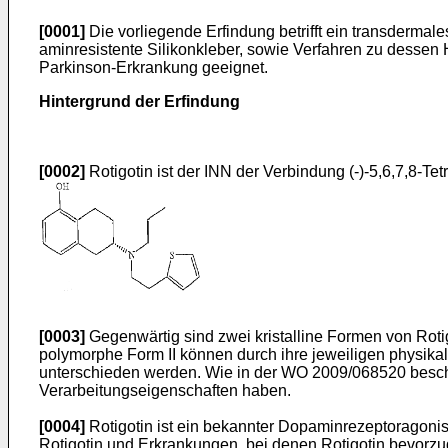
[0001]
Die vorliegende Erfindung betrifft ein transderma
aminresistente Silikonkleber, sowie Verfahren zu dessen
Parkinson-Erkrankung geeignet.
Hintergrund der Erfindung
[0002]
Rotigotin ist der INN der Verbindung (-)-5,6,7,8-Tet
[0003]
Gegenwärtig sind zwei kristalline Formen von Roti
polymorphe Form II können durch ihre jeweiligen physi
unterschieden werden. Wie in der
WO 2009/068520
besch
Verarbeitungseigenschaften haben.
[0004]
Rotigotin ist ein bekannter Dopaminrezeptoragonis
Rotigotin und Erkrankungen, bei denen Rotigotin bevorzu