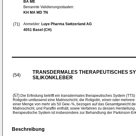
BA ME
Benannte Validierungsstaaten:
KH MA MD TN
(71)
Anmelder:
Luye Pharma Switzerland AG
4051 Basel (CH)
TRANSDERMALES THERAPEUTISCHES SYST
(54)
SILIKONKLEBER
(57)
Die Erfindung betrifft ein transdermales therapeutisches System (TTS)
Rotigotin umfassend eine Matrixschicht, die Rotigotin, einen oder mehrere 
einer Menge von mehr als 50 Gew.-%, bezogen auf das Gesamtgewicht der
Matrixschicht, und Paraffin enthält, sowie Verfahren zu dessen Herstellu
therapeutische System ist insbesondere zur Behandlung der Parkinson-Er
Beschreibung