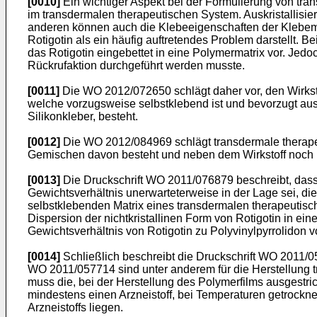
[0010]
Ein wichtiger Aspekt bei der Formulierung von tran
im transdermalen therapeutischen System. Auskristallisier
anderen können auch die Klebeeigenschaften der Klebematr
Rotigotin als ein häufig auftretendes Problem darstellt.
das Rotigotin eingebettet in eine Polymermatrix vor. Jedoc
Rückrufaktion durchgeführt werden musste.
[0011]
Die
WO 2012/072650
schlägt daher vor, den Wirkst
welche vorzugsweise selbstklebend ist und bevorzugt aus
Silikonkleber, besteht.
[0012]
Die
WO 2012/084969
schlägt transdermale therape
Gemischen davon besteht und neben dem Wirkstoff noch mi
[0013]
Die Druckschrift
WO 2011/076879
beschreibt, dass
Gewichtsverhältnis unerwarteterweise in der Lage sei, die 
selbstklebenden Matrix eines transdermalen therapeutische
Dispersion der nichtkristallinen Form von Rotigotin in e
Gewichtsverhältnis von Rotigotin zu Polyvinylpyrrolidon v
[0014]
Schließlich beschreibt die Druckschrift
WO 2011/0
WO 2011/057714
sind unter anderem für die Herstellung 
muss die, bei der Herstellung des Polymerfilms ausgest
mindestens einen Arzneistoff, bei Temperaturen getrockn
Arzneistoffs liegen.