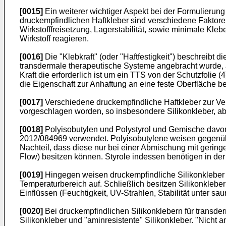
[0015]
Ein weiterer wichtiger Aspekt bei der Formulierun
druckempfindlichen Haftkleber sind verschiedene Faktoren 
Wirkstofffreisetzung, Lagerstabilität, sowie minimale Kl
Wirkstoff reagieren.
[0016]
Die "Klebkraft" (oder "Haftfestigkeit") beschreibt d
transdermale therapeutische Systeme angebracht wurde, a
Kraft die erforderlich ist um ein TTS von der Schutzfolie 
die Eigenschaft zur Anhaftung an eine feste Oberfläche be
[0017]
Verschiedene druckempfindliche Haftkleber zur Ve
vorgeschlagen worden, so insbesondere Silikonkleber, abe
[0018]
Polyisobutylen und Polystyrol und Gemische davon
2012/084969
verwendet. Polyisobutylene weisen gegenüb
Nachteil, dass diese nur bei einer Abmischung mit gering
Flow) besitzen können. Styrole indessen benötigen in de
[0019]
Hingegen weisen druckempfindliche Silikonkleber 
Temperaturbereich auf. Schließlich besitzen Silikonklebe
Einflüssen (Feuchtigkeit, UV-Strahlen, Stabilität unter s
[0020]
Bei druckempfindlichen Silikonklebern für transde
Silikonkleber und "aminresistente" Silikonkleber. "Nicht a