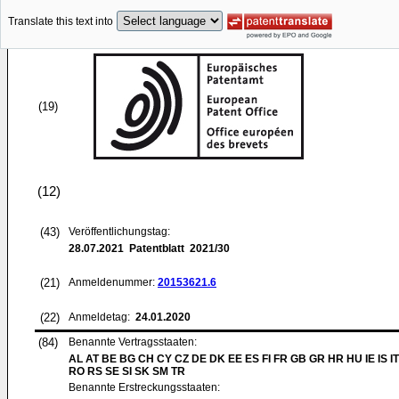
Translate this text into
(19)
(12)
(43)
Veröffentlichungstag:
28.07.2021
Patentblatt 2021/30
(21)
Anmeldenummer:
20153621.6
(22)
Anmeldetag:
24.01.2020
(84)
Benannte Vertragsstaaten:
AL AT BE BG CH CY CZ DE DK EE ES FI FR GB GR HR HU IE IS IT
RO RS SE SI SK SM TR
Benannte Erstreckungsstaaten: