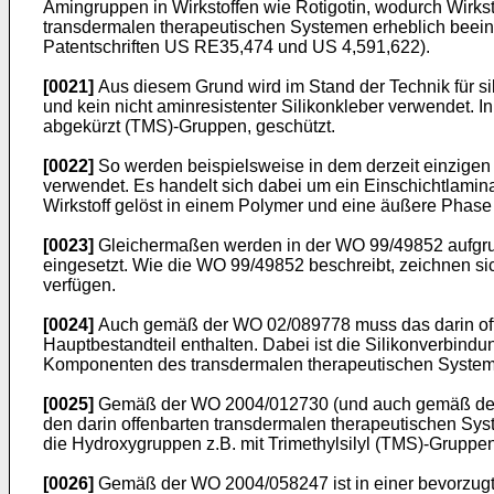
Amingruppen in Wirkstoffen wie Rotigotin, wodurch Wirks
transdermalen therapeutischen Systemen erheblich beeint
Patentschriften
US RE35,474
und
US 4,591,622
).
[0021]
Aus diesem Grund wird im Stand der Technik für sil
und kein nicht aminresistenter Silikonkleber verwendet. I
abgekürzt (TMS)-Gruppen, geschützt.
[0022]
So werden beispielsweise in dem derzeit einzigen
verwendet. Es handelt sich dabei um ein Einschichtlamina
Wirkstoff gelöst in einem Polymer und eine äußere Phase 
[0023]
Gleichermaßen werden in der
WO 99/49852
aufgru
eingesetzt. Wie die
WO 99/49852
beschreibt, zeichnen sic
verfügen.
[0024]
Auch gemäß der
WO 02/089778
muss das darin of
Hauptbestandteil enthalten. Dabei ist die Silikonverbind
Komponenten des transdermalen therapeutischen Systems
[0025]
Gemäß der
WO 2004/012730
(und auch gemäß d
den darin offenbarten transdermalen therapeutischen Sy
die Hydroxygruppen z.B. mit Trimethylsilyl (TMS)-Gruppen
[0026]
Gemäß der
WO 2004/058247
ist in einer bevorzu