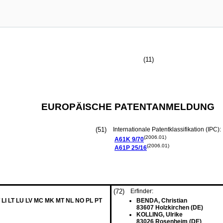
(11)
EUROPÄISCHE PATENTANMELDUNG
(51)
Internationale Patentklassifikation (IPC):
(2006.01)
A61K
9/70
(2006.01)
A61P
25/16
(72)
Erfinder:
 LI LT LU LV MC MK MT NL NO PL PT
BENDA, Christian
83607 Holzkirchen (DE)
KOLLING, Ulrike
83026 Rosenheim (DE)