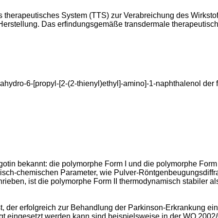
les therapeutisches System (TTS) zur Verabreichung des Wirksto
 Herstellung. Das erfindungsgemäße transdermale therapeutisc
rahydro-6-[propyl-[2-(2-thienyl)ethyl]-amino]-1-naphthalenol der
gotin bekannt: die polymorphe Form I und die polymorphe Form I
kalisch-chemischen Parameter, wie Pulver-Röntgenbeugungsdi
rieben, ist die polymorphe Form II thermodynamisch stabiler al
t, der erfolgreich zur Behandlung der Parkinson-Erkrankung ei
gt eingesetzt werden kann sind beispielsweise in der
WO 2002/