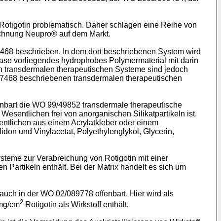
g Rotigotin problematisch. Daher schlagen eine Reihe von
eichnung Neupro® auf dem Markt.
7468
beschrieben. In dem dort beschriebenen System wird
hase vorliegendes hydrophobes Polymermaterial mit darin
nen transdermalen therapeutischen Systeme sind jedoch
7468
beschriebenen transdermalen therapeutischen
nbart die
WO 99/49852
transdermale therapeutische
Wesentlichen frei von anorganischen Silikatpartikeln ist.
entlichen aus einem Acrylatkleber oder einem
idon und Vinylacetat, Polyethylenglykol, Glycerin,
steme zur Verabreichung von Rotigotin mit einer
en Partikeln enthält. Bei der Matrix handelt es sich um
 auch in der
WO 02/089778
offenbart. Hier wird als
2
 mg/cm
Rotigotin als Wirkstoff enthält.