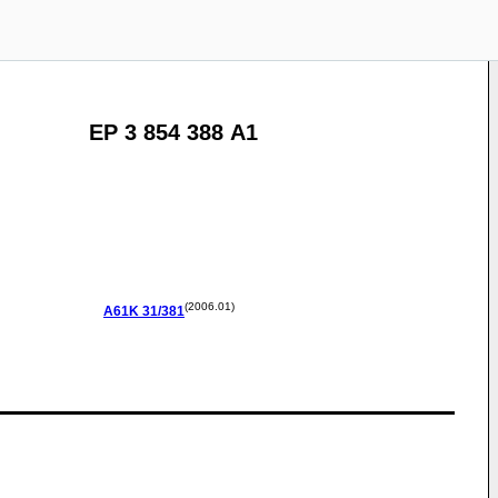
EP 3 854 388 A1
(2006.01)
A61K
31/381