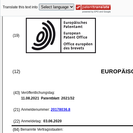
Translate this text into
(19)
EUROPÄIS
(12)
(43)
Veröffentlichungstag:
11.08.2021
Patentblatt 2021/32
(21)
Anmeldenummer:
20178036.8
(22)
Anmeldetag:
03.06.2020
(84)
Benannte Vertragsstaaten: