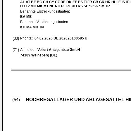
AL AT BE BG CH CY CZ DE DK EE ES FI FR GB GR HR HU IE IS IT L
LU LV MC MK MT NL NO PL PT RO RS SE SI SK SM TR
Benannte Erstreckungsstaaten:
BA ME
Benannte Validierungsstaaten:
KH MA MD TN
(30)
Priorität:
04.02.2020
DE 202020100585 U
(71)
Anmelder:
Vollert Anlagenbau GmbH
74189 Weinsberg (DE)
HOCHREGALLAGER UND ABLAGESATTEL H
(54)