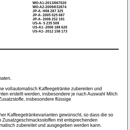
WO-A1-2013/067020
WO-A2-2009/032874
JP-A- H08 287 325
JP-A- 2005 025 687
JP-A- 2006 252 191
US-A- 5 235 509
US-A1- 2006 188 620
US-A1- 2012 158 173
maten.
he vollautomatisch Kaffeegetränke zubereiten und
anten erstellt werden, insbesondere je nach Auswahl Milch
Zusatzstoffe, insbesondere flüssige
er Kaffeegetränkevarianten gewünscht, so dass die so
n Zusatzgeschmacksstoffen mit entsprechenden
omatisch zubereitet und ausgegeben werden kann.