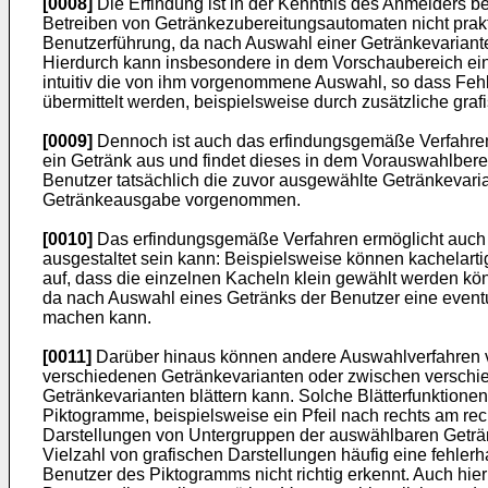
[0008]
Die Erfindung ist in der Kenntnis des Anmelders
Betreiben von Getränkezubereitungsautomaten nicht prakti
Benutzerführung, da nach Auswahl einer Getränkevariant
Hierdurch kann insbesondere in dem Vorschaubereich eine
intuitiv die von ihm vorgenommene Auswahl, so dass Feh
übermittelt werden, beispielsweise durch zusätzliche gra
[0009]
Dennoch ist auch das erfindungsgemäße Verfahren i
ein Getränk aus und findet dieses in dem Vorauswahlbereic
Benutzer tatsächlich die zuvor ausgewählte Getränkevaria
Getränkeausgabe vorgenommen.
[0010]
Das erfindungsgemäße Verfahren ermöglicht auch 
ausgestaltet sein kann: Beispielsweise können kachelartig
auf, dass die einzelnen Kacheln klein gewählt werden kö
da nach Auswahl eines Getränks der Benutzer eine event
machen kann.
[0011]
Darüber hinaus können andere Auswahlverfahren ver
verschiedenen Getränkevarianten oder zwischen verschi
Getränkevarianten blättern kann. Solche Blätterfunktione
Piktogramme, beispielsweise ein Pfeil nach rechts am rec
Darstellungen von Untergruppen der auswählbaren Getränke
Vielzahl von grafischen Darstellungen häufig eine fehler
Benutzer des Piktogramms nicht richtig erkennt. Auch hier