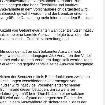
n Getränkevarianten vorbekannten Verfahren zum
t hingegen eine hohe Flexibilität und intuitive
kevariante in dem Vorschaubereich dargestellt wird.
ahlbereich gewählt werden und der Benutzer erkennt
vergrößerte Darstellung mehr Information dem Benutzer
nzahl von Getränkevarianten wählt der Benutzer intuitiv
utzer, ob eine korrekte Auswahl erfolgte bzw. ober der
 die automatische Getränkezubereitung und
swahlmodus gemäß an sich bekannter Auswahlmodi
. Hier weist das erfindungsgemäße Verfahren den Vorteil
n über vorbekannten Verfahren dargestellt werden kann,
h erkennt und gegebenenfalls seine Auswahl rückgängig
chen der Benutzer mittels Blätterfunktionen zwischen
Darstellungen verschiedener Untermengen von
nutzer wird intuitiv bei Vorsehen entsprechender
ldschirmrand diesen betätigen, um zu weiteren
s erfahrungsgemäß beim Durchblättern einer solchen
ählt wird oder aufgrund der begrenzten Fläche der
uswahl in dem Auswahlbereich sichergestellt, dass der