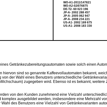
WO-A1-2011/147821
WO-A2-02/076875
DE-T2- 60 023 196
JP-A- 2002 288 457
JP-A- 2005 062 947
JP-A- 2008 234 221
US-A1- 2002 169 675
US-A1- 2008 183 330
n eines Getränkezubereitungsautomaten sowie solch einen Auto
n hiervon sind so genannte Kaffeevollautomaten bekannt, weic
gig von der Wahl eines Benutzers unterschiedliche Getränkevari
s Milchschaum) zugegeben wird. Ebenso ist es bekannt, weitere 
erden von den Kunden zunehmend eine Vielzahl unterschiedlich
 komplex ausgebildet werden, insbesondere eine Mehrzahl vo
 Wahl des Benutzers eine Vielzahl von Getränkevarianten aut