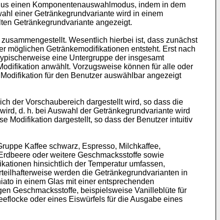
modus einen Komponentenauswahlmodus, indem in dem
ahl einer Getränkegrundvariante wird in einem
ten Getränkegrundvariante angezeigt.
usammengestellt. Wesentlich hierbei ist, dass zunächst
ler möglichen Getränkemodifikationen entsteht. Erst nach
typischerweise eine Untergruppe der insgesamt
 Modifikation anwählt. Vorzugsweise können für alle oder
Modifikation für den Benutzer auswählbar angezeigt
ch der Vorschaubereich dargestellt wird, so dass die
ird, d. h. bei Auswahl der Getränkegrundvariante wird
e Modifikation dargestellt, so dass der Benutzer intuitiv
ruppe Kaffee schwarz, Espresso, Milchkaffee,
 Erdbeere oder weitere Geschmacksstoffe sowie
ationen hinsichtlich der Temperatur umfassen,
rteilhafterweise werden die Getränkegrundvarianten in
hiato in einem Glas mit einer entsprechenden
en Geschmacksstoffe, beispielsweise Vanilleblüte für
eflocke oder eines Eiswürfels für die Ausgabe eines