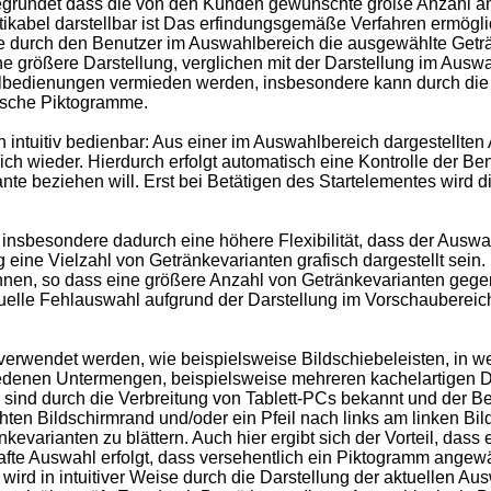
 begründet dass die von den Kunden gewünschte große Anzahl a
kabel darstellbar ist Das erfindungsgemäße Verfahren ermöglich
e durch den Benutzer im Auswahlbereich die ausgewählte Geträn
 größere Darstellung, verglichen mit der Darstellung im Ausw
lbedienungen vermieden werden, insbesondere kann durch die 
fische Piktogramme.
ntuitiv bedienbar: Aus einer im Auswahlbereich dargestellten A
h wieder. Hierdurch erfolgt automatisch eine Kontrolle der Ben
nte beziehen will. Erst bei Betätigen des Startelementes wird
insbesondere dadurch eine höhere Flexibilität, dass der Au
 eine Vielzahl von Getränkevarianten grafisch dargestellt sein
nnen, so dass eine größere Anzahl von Getränkevarianten gege
uelle Fehlauswahl aufgrund der Darstellung im Vorschaubereic
wendet werden, wie beispielsweise Bildschiebeleisten, in wel
edenen Untermengen, beispielsweise mehreren kachelartigen 
n sind durch die Verbreitung von Tablett-PCs bekannt und der Be
hten Bildschirmrand und/oder ein Pfeil nach links am linken Bi
varianten zu blättern. Auch hier ergibt sich der Vorteil, das
hafte Auswahl erfolgt, dass versehentlich ein Piktogramm angew
 wird in intuitiver Weise durch die Darstellung der aktuellen A