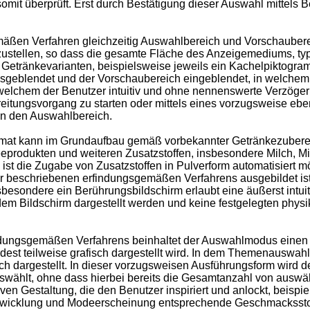
somit überprüft. Erst durch Bestätigung dieser Auswahl mittels B
ßen Verfahren gleichzeitig Auswahlbereich und Vorschaubereich
zustellen, so dass die gesamte Fläche des Anzeigemediums, typ
Getränkevarianten, beispielsweise jeweils ein Kachelpiktogra
geblendet und der Vorschaubereich eingeblendet, in welchem nu
 welchem der Benutzer intuitiv und ohne nennenswerte Verzöger
itungsvorgang zu starten oder mittels eines vorzugsweise eben
in den Auswahlbereich.
at kann im Grundaufbau gemäß vorbekannter Getränkezuberei
feeprodukten und weiteren Zusatzstoffen, insbesondere Milch, M
ist die Zugabe von Zusatzstoffen in Pulverform automatisiert 
 beschriebenen erfindungsgemäßen Verfahrens ausgebildet ist.
esondere ein Berührungsbildschirm erlaubt eine äußerst intuit
f dem Bildschirm dargestellt werden und keine festgelegten phy
indungsgemäßen Verfahrens beinhaltet der Auswahlmodus eine
dest teilweise grafisch dargestellt wird. In dem Themenauswah
h dargestellt. In dieser vorzugsweisen Ausführungsform wird d
uswählt, ohne dass hierbei bereits die Gesamtanzahl von aus
ktiven Gestaltung, die den Benutzer inspiriert und anlockt, beis
twicklung und Modeerscheinung entsprechende Geschmackssto