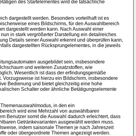
etätigen des Startelementes wird die tatsächliche
 dargestellt werden. Besonders vorteilhaft ist es
ischerweise eines Bildschirms, für den Auswahlbereich
mm dargestellt werden kann. Nach Auswahl einer
n in stark vergrößerter Darstellung ein detailreiches
ung Details seiner Auswahl erkennt und überprüfen kann,
falls dargestellten Rücksprungelementes, in die jeweils
tungsautomaten ausgebildet sein, insbesondere
ilchschaum und weiteren Zusatzstoffen, wie
möglich. Wesentlich ist dass der erfindungsgemäße
 Vorzugsweise ist hierzu ein Bildschirm, insbesondere
ive Bedienung und bietet gleichzeitig eine hohe
sikalischen Schalter oder ähnliche Betätigungselemente
n Themenauswahlmodus, in den ein
lbereich wird eine Mehrzahl von auswählbaren
em Benutzer somit die Auswahl dadurch erleichtert, dass
wählbaren Getränkevarianten ausgewählt werden muss.
pielsweise, indem saisonale Themen je nach Jahreszeit
ffe oder übergeordnete Themen angezeigt werden.