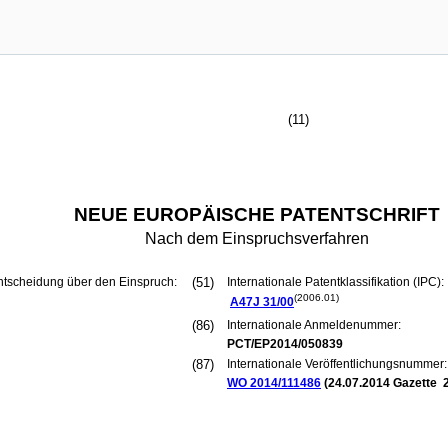
(11)
NEUE EUROPÄISCHE PATENTSCHRIFT
Nach dem Einspruchsverfahren
ntscheidung über den Einspruch:
(51)
Internationale Patentklassifikation (IPC):
(2006.01)
A47J
31/00
(86)
Internationale Anmeldenummer:
PCT/EP2014/050839
(87)
Internationale Veröffentlichungsnummer:
WO 2014/111486
(
24.07.2014
Gazette 2