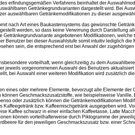
m des erfindungsgemäßen Verfahrens beinhaltet der Auswahl
swählbaren Getränkegrundvarianten dargestellt wird. Bei Ausw
zer auswählbaren Getränkemodifikationen zu dieser ausgewähl
mit nach Art eines Baukastensystems das gewünschte Getränk z
gestellt werden, so dass keine Verwirrung durch Darstellung al
se Getränkegrundvariante angebotenen Modifikationen, welche 
er Benutzer bei dieser Auswahlstufe somit intuitiv lediglich die
sehen sein, die entsprechend erst bei Anwahl der zugehörigen 
nsbesondere vorteilhaft, wenn gleichzeitig zu dem Auswahlberei
er jeweils vorgenommenen Auswahl des Benutzers aktualisiert w
lt, bei Auswahl einer weiteren Modifikation wird zusätzlich dies
 eines oder mehrere Elemente, bevorzugt alle Elemente der G
n können Geschmackszusatzstoffe, wie beispielsweise Vanille,
so oder zusätzlich können die Getränkemodifikationen Modifik
tes Kaffeegetränk bzw. Kaffeemischgetränk ausgegeben wird. Vo
weise Kaffee schwarz in einer einfachen Kaffeetasse, Latte Macc
ionen können vorteilhafterweise durch Piktogramme der jeweilig
 Erdbeere für den jeweiligen Geschmackszusatz bzw. einer Schne