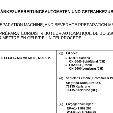
TRÄNKEZUBEREITUNGSAUTOMATEN UND GETRÄNKEZU
EPARATION MACHINE, AND BEVERAGE PREPARATION M
PRÉPARATEUR/DISTRIBUTEUR AUTOMATIQUE DE BOISS
R METTRE EN OEUVRE UN TEL PROCÉDÉ
(72)
Erfinder:
 LI LT LU LV MC MK MT NL NO PL PT
ROTH, Sascha
CH-5040 Schöftland (CH)
FRANKE, Robin
CH-5600 Lenzburg (CH)
(74)
Vertreter:
Lemcke, Brommer & Pa
Siegfried-Kühn-Straße 4
76135 Karlsruhe
76135 Karlsruhe (DE)
(56)
Entgegenhaltungen: :
EP-A1- 1 992 263
WO-A1-2011/144040