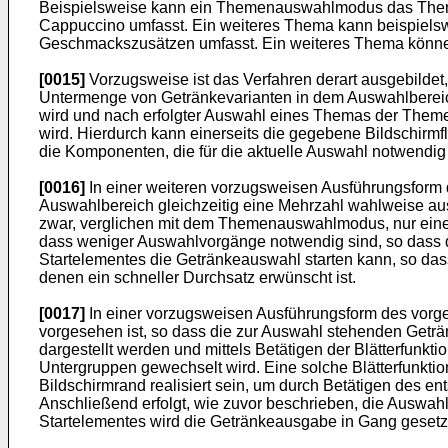
Beispielsweise kann ein Themenauswahlmodus das Thema "
Cappuccino umfasst. Ein weiteres Thema kann beispielsw
Geschmackszusätzen umfasst. Ein weiteres Thema können
[0015]
Vorzugsweise ist das Verfahren derart ausgebild
Untermenge von Getränkevarianten in dem Auswahlbereich 
wird und nach erfolgter Auswahl eines Themas der Theme
wird. Hierdurch kann einerseits die gegebene Bildschirmf
die Komponenten, die für die aktuelle Auswahl notwendig s
[0016]
In einer weiteren vorzugsweisen Ausführungsform
Auswahlbereich gleichzeitig eine Mehrzahl wahlweise ausw
zwar, verglichen mit dem Themenauswahlmodus, nur eine ger
dass weniger Auswahlvorgänge notwendig sind, so dass d
Startelementes die Getränkeauswahl starten kann, so das
denen ein schneller Durchsatz erwünscht ist.
[0017]
In einer vorzugsweisen Ausführungsform des vorge
vorgesehen ist, so dass die zur Auswahl stehenden Geträn
dargestellt werden und mittels Betätigen der Blätterfunk
Untergruppen gewechselt wird. Eine solche Blätterfunktio
Bildschirmrand realisiert sein, um durch Betätigen des e
Anschließend erfolgt, wie zuvor beschrieben, die Auswah
Startelementes wird die Getränkeausgabe in Gang gesetz