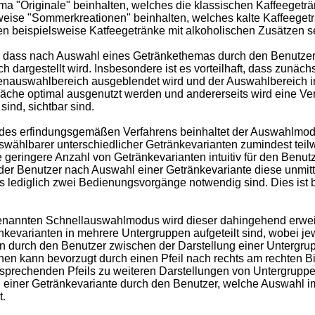
Originale" beinhalten, welches die klassischen Kaffeegeträn
eise "Sommerkreationen" beinhalten, welches kalte Kaffeegetr
 beispielsweise Katfeegetränke mit alkoholischen Zusätzen s
et, dass nach Auswahl eines Getränkethemas durch den Benutz
dargestellt wird. Insbesondere ist es vorteilhaft, dass zunäch
nauswahlbereich ausgeblendet wird und der Auswahlbereich in 
läche optimal ausgenutzt werden und andererseits wird eine Ve
ind, sichtbar sind.
 des erfindungsgemäßen Verfahrens beinhaltet der Auswahlmo
ählbarer unterschiedlicher Getränkevarianten zumindest teilweis
ingere Anzahl von Getränkevarianten intuitiv für den Benutzer 
er Benutzer nach Auswahl einer Getränkevariante diese unmitt
s lediglich zwei Bedienungsvorgänge notwendig sind. Dies ist 
nannten Schnellauswahlmodus wird dieser dahingehend erweiter
kevarianten in mehrere Untergruppen aufgeteilt sind, wobei je
tion durch den Benutzer zwischen der Darstellung einer Untergru
nen kann bevorzugt durch einen Pfeil nach rechts am rechten Bi
ntsprechenden Pfeils zu weiteren Darstellungen von Untergrupp
l einer Getränkevariante durch den Benutzer, welche Auswahl i
t.