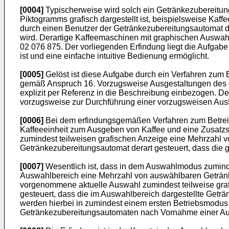
[0004]
Typischerweise wird solch ein Getränkezubereitun
Piktogramms grafisch dargestellt ist, beispielsweise Ka
durch einen Benutzer der Getränkezubereitungsautomat d
wird. Derartige Kaffeemaschinen mit graphischen Auswah
02 076 875
. Der vorliegenden Erfindung liegt die Aufgab
ist und eine einfache intuitive Bedienung ermöglicht.
[0005]
Gelöst ist diese Aufgabe durch ein Verfahren zu
gemäß Anspruch 16. Vorzugsweise Ausgestaltungen des er
explizit per Referenz in die Beschreibung einbezogen. 
vorzugsweise zur Durchführung einer vorzugsweisen Aus
[0006]
Bei dem erfindungsgemäßen Verfahren zum Betrei
Kaffeeeinheit zum Ausgeben von Kaffee und eine Zusatzst
zumindest teilweisen grafischen Anzeige eine Mehrzahl v
Getränkezubereitungsautomat derart gesteuert, dass die
[0007]
Wesentlich ist, dass in dem Auswahlmodus zuminde
Auswahlbereich eine Mehrzahl von auswählbaren Getränke
vorgenommene aktuelle Auswahl zumindest teilweise grafi
gesteuert, dass die im Auswahlbereich dargestellte Get
werden hierbei in zumindest einem ersten Betriebsmodus
Getränkezubereitungsautomaten nach Vornahme einer Aus