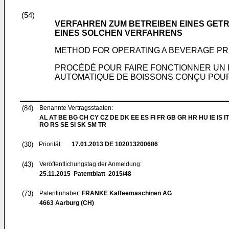
(54)
VERFAHREN ZUM BETREIBEN EINES GE
EINES SOLCHEN VERFAHRENS
METHOD FOR OPERATING A BEVERAGE PR
PROCÉDÉ POUR FAIRE FONCTIONNER UN 
AUTOMATIQUE DE BOISSONS CONÇU POU
(84)
Benannte Vertragsstaaten:
AL AT BE BG CH CY CZ DE DK EE ES FI FR GB GR HR HU IE IS IT
RO RS SE SI SK SM TR
(30)
Priorität:
17.01.2013
DE 102013200686
(43)
Veröffentlichungstag der Anmeldung:
25.11.2015
Patentblatt 2015/48
(73)
Patentinhaber:
FRANKE Kaffeemaschinen AG
4663 Aarburg (CH)