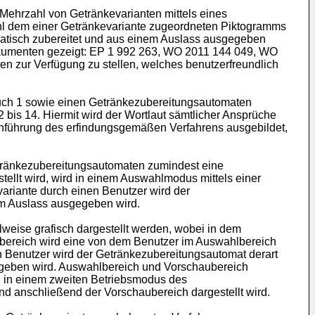
Mehrzahl von Getränkevarianten mittels eines
wahl dem einer Getränkevariante zugeordneten Piktogramms
matisch zubereitet und aus einem Auslass ausgegeben
kumenten gezeigt:
EP 1 992 263
,
WO 2011 144 049
,
WO
en zur Verfügung zu stellen, welches benutzerfreundlich
uch 1 sowie einen Getränkezubereitungsautomaten
is 14. Hiermit wird der Wortlaut sämtlicher Ansprüche
chführung des erfindungsgemäßen Verfahrens ausgebildet,
ränkezubereitungsautomaten zumindest eine
ellt wird, wird in einem Auswahlmodus mittels einer
ariante durch einen Benutzer wird der
em Auslass ausgegeben wird.
weise grafisch dargestellt werden, wobei in dem
ubereich wird eine von dem Benutzer im Auswahlbereich
n Benutzer wird der Getränkezubereitungsautomat derart
gegeben wird. Auswahlbereich und Vorschaubereich
d in einem zweiten Betriebsmodus des
 anschließend der Vorschaubereich dargestellt wird.