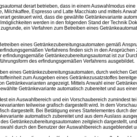
gsautomat derart betrieben, dass in einem Auswahlmodus eine 
ffee, Milchkaffee, Espresso und Latte Macchiato und mittels An
erart gesteuert wird, dass die gewählte Getränkevariante auto
lmöglichkeiten werden in den folgenden Stand der Technik Do
e zugrunde, ein Verfahren zum Betreiben eines Getränkeautomat
m Betreiben eines Getränkezubereitungsautomaten gemäß Anspr
findungsgemäßen Verfahrens finden sich in den Ansprüchen 2 b
Der erfindungsgemäße Getränkezubereitungsautomat ist zur Dur
führungsform des erfindungsgemäßen Verfahrens ausgebildet.
ben eines Getränkezubereitungsautomaten, durch welchen Get
offeinheit zum Ausgeben eines Getränkezusatzstoffes bereitgest
on Getränkevarianten angezeigt. Mittels Anwahl einer Getränkev
 gewählte Getränkevariante automatisch zubereitet und aus ein
st ein Auswahlbereich und ein Vorschaubereich zumindest teil
varianten teilweise grafisch dargestellt wird. In dem Vorscha
sch dargestellt. Bei Betätigung eines Startelementes durch de
ränkevariante automatisch zubereitet und aus dem Auslass aus
 des Getränkezubereitungsautomaten zeitgleich dargestellt, un
wahl durch den Benutzer der Auswahlbereich ausgeblendet und