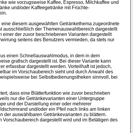
ke wie vorzugsweise Kaffee, Espresso, Milchkaffee und
änke und/oder Kaffeegetränke mit Früchte-
ein.
er eine diesem ausgewählten Getränkethema zugeordnete
st ausschließlich der Themenauswahlbereich dargestellt
einer der zuvor beschriebenen Varianten dargestellt
rwirrung seitens des Benutzers vermieden, da stets nur
dus einen Schnellauswahlmodus, in dem in dem
e grafisch dargestellt ist. Bei dieser Variante kann
erfassbar dargestellt werden. Vorteilhaft ist jedoch,
elbar im Vorschaubereich sieht und durch Anwahl des
beispielsweise bei Selbstbedienungstheken sinnvoll, bei
t, dass eine Blätterfunktion wie zuvor beschrieben
weils nur die Getränkevarianten einer Untergruppe
ppe und der Darstellung einer oder mehrerer
ldschirmrand und/oder ein Pfeil nach links am linken
en der auswählbaren Getränkevarianten zu blättern.
m Vorschaubereich dargestellt wird und im Betätigen des