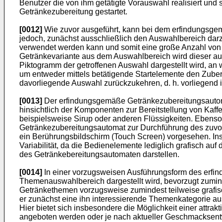
Benutzer die von ihm getätigte Vorauswahl realisiert und 
Getränkezubereitung gestartet.
[0012]
Wie zuvor ausgeführt, kann bei dem erfindungsgemä
jedoch, zunächst ausschließlich den Auswahlbereich dar
verwendet werden kann und somit eine große Anzahl von 
Getränkevariante aus dem Auswahlbereich wird dieser aus
Piktogramm der getroffenen Auswahl dargestellt wird, an
um entweder mittels betätigende Startelemente den Zubere
davorliegende Auswahl zurückzukehren, d. h. vorliegend 
[0013]
Der erfindungsgemäße Getränkezubereitungsautom
hinsichtlich der Komponenten zur Bereitstellung von Kaf
beispielsweise Sirup oder anderen Flüssigkeiten. Ebenso 
Getränkezubereitungsautomat zur Durchführung des zuvor
ein Berührungsbildschirm (Touch Screen) vorgesehen. Insb
Variabilität, da die Bedienelemente lediglich grafisch au
des Getränkebereitungsautomaten darstellen.
[0014]
In einer vorzugsweisen Ausführungsform des erf
Themenauswahlbereich dargestellt wird, bevorzugt zumin
Getränkethemen vorzugsweise zumindest teilweise grafisc
er zunächst eine ihn interessierende Themenkategorie a
Hier bietet sich insbesondere die Möglichkeit einer attra
angeboten werden oder je nach aktueller Geschmacksen