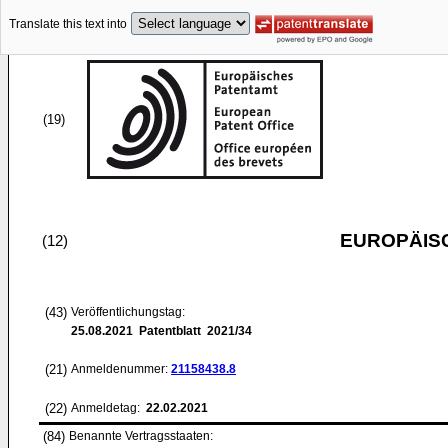
Translate this text into
(19)
EUROPÄIS
(12)
(43)
Veröffentlichungstag:
25.08.2021
Patentblatt 2021/34
(21)
Anmeldenummer:
21158438.8
(22)
Anmeldetag:
22.02.2021
(84)
Benannte Vertragsstaaten: