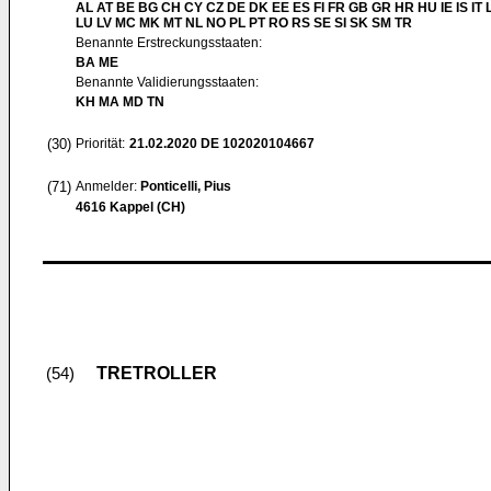
AL AT BE BG CH CY CZ DE DK EE ES FI FR GB GR HR HU IE IS IT L
LU LV MC MK MT NL NO PL PT RO RS SE SI SK SM TR
Benannte Erstreckungsstaaten:
BA ME
Benannte Validierungsstaaten:
KH MA MD TN
(30)
Priorität:
21.02.2020
DE 102020104667
(71)
Anmelder:
Ponticelli, Pius
4616 Kappel (CH)
TRETROLLER
(54)