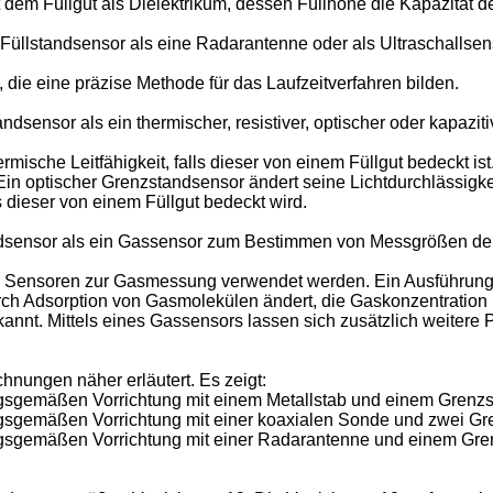
 dem Füllgut als Dielektrikum, dessen Füllhöhe die Kapazität d
Füllstandsensor als eine Radarantenne oder als Ultraschallsens
die eine präzise Methode für das Laufzeitverfahren bilden.
ndsensor als ein thermischer, resistiver, optischer oder kapazi
ische Leitfähigkeit, falls dieser von einem Füllgut bedeckt ist
. Ein optischer Grenzstandsensor ändert seine Lichtdurchlässigkei
s dieser von einem Füllgut bedeckt wird.
ndsensor als ein Gassensor zum Bestimmen von Messgrößen der
de Sensoren zur Gasmessung verwendet werden. Ein Ausführungs
rch Adsorption von Gasmolekülen ändert, die Gaskonzentration 
kannt. Mittels eines Gassensors lassen sich zusätzlich weitere 
nungen näher erläutert. Es zeigt:
dungsgemäßen Vorrichtung mit einem Metallstab und einem Grenz
dungsgemäßen Vorrichtung mit einer koaxialen Sonde und zwei G
dungsgemäßen Vorrichtung mit einer Radarantenne und einem Gr