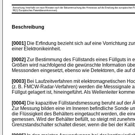
Anmerkung: Innerhalb von neun Monaten nach der Bekanntmachung des Hinweises auf die Erteilung des europäischen Patent
99(1) Europäisches Patentübereinkommen).
Beschreibung
[0001]
Die Erfindung bezieht sich auf eine Vorrichtung z
einer Elektronikeinheit.
[0002]
Zur Bestimmung des Füllstands eines Füllguts in 
Größen wird nachfolgend die gewünschte Information über
Messsonden eingesetzt, ebenso wie Detektoren, die auf de
[0003]
Bei Laufzeitverfahren mit elektromagnetischen Hoc
(z. B. FMCW-Radar-Verfahren) werden die Messsignale auf 
Füllgut gelagert ist, hineingeführt. Als Wellenleiter ko
[0004]
Die kapazitive Füllstandsmessung beruht auf der Ä
Zur Messung bilden eine im Inneren befindliche Sonde un
die Flüssigkeit des Behälters eingetaucht werden, die ein
gemessen. Wird der Behälter befüllt, so steigt mit zune
Grenzstandschalter schaltet dieser, wenn die bei der Kalib