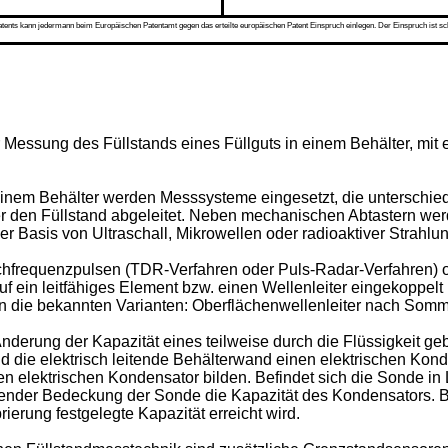
s kann jedermann beim Europäischen Patentamt gegen das erteilte europäischen Patent Einspruch einlegen. Der Einspruch ist schriftli
ur Messung des Füllstands eines Füllguts in einem Behälter, mi
einem Behälter werden Messsysteme eingesetzt, die unterschie
 den Füllstand abgeleitet. Neben mechanischen Abtastern werd
r Basis von Ultraschall, Mikrowellen oder radioaktiver Strahlun
hfrequenzpulsen (TDR-Verfahren oder Puls-Radar-Verfahren) od
ein leitfähiges Element bzw. einen Wellenleiter eingekoppelt u
mmen die bekannten Varianten: Oberflächenwellenleiter nach Somm
nderung der Kapazität eines teilweise durch die Flüssigkeit g
d die elektrisch leitende Behälterwand einen elektrischen Kond
en elektrischen Kondensator bilden. Befindet sich die Sonde in 
hmender Bedeckung der Sonde die Kapazität des Kondensators. B
rierung festgelegte Kapazität erreicht wird.