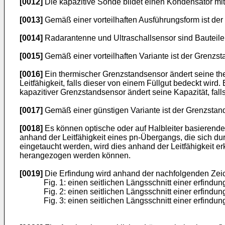
[0012]
Die kapazitive Sonde bildet einen Kondensator mit
[0013]
Gemäß einer vorteilhaften Ausführungsform ist der 
[0014]
Radarantenne und Ultraschallsensor sind Bauteile, 
[0015]
Gemäß einer vorteilhaften Variante ist der Grenzsta
[0016]
Ein thermischer Grenzstandsensor ändert seine therm
Leitfähigkeit, falls dieser von einem Füllgut bedeckt wird
kapazitiver Grenzstandsensor ändert seine Kapazität, fall
[0017]
Gemäß einer günstigen Variante ist der Grenzsta
[0018]
Es können optische oder auf Halbleiter basieren
anhand der Leitfähigkeit eines pn-Übergangs, die sich du
eingetaucht werden, wird dies anhand der Leitfähigkeit er
herangezogen werden können.
[0019]
Die Erfindung wird anhand der nachfolgenden Zeich
Fig. 1: einen seitlichen Längsschnitt einer erfin
Fig. 2: einen seitlichen Längsschnitt einer erfin
Fig. 3: einen seitlichen Längsschnitt einer erfin