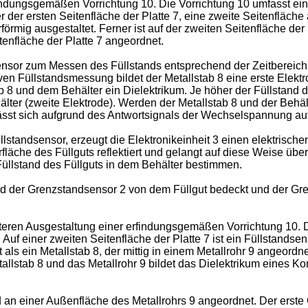
findungsgemäßen Vorrichtung 10. Die Vorrichtung 10 umfasst eine
er der ersten Seitenfläche der Platte 7, eine zweite Seitenfläch
derförmig ausgestaltet. Ferner ist auf der zweiten Seitenfläche d
tenfläche der Platte 7 angeordnet.
sor zum Messen des Füllstands entsprechend der Zeitbereichsr
 Füllstandsmessung bildet der Metallstab 8 eine erste Elektrode
8 und dem Behälter ein Dielektrikum. Je höher der Füllstand de
lter (zweite Elektrode). Werden der Metallstab 8 und der Behäl
ässt sich aufgrund des Antwortsignals der Wechselspannung auf
standsensor, erzeugt die Elektronikeinheit 3 einen elektrischen
rfläche des Füllguts reflektiert und gelangt auf diese Weise übe
 Füllstand des Füllguts in dem Behälter bestimmen.
ird der Grenzstandsensor 2 von dem Füllgut bedeckt und der Gr
iteren Ausgestaltung einer erfindungsgemäßen Vorrichtung 10. Di
t. Auf einer zweiten Seitenfläche der Platte 7 ist ein Füllstands
 als ein Metallstab 8, der mittig in einem Metallrohr 9 angeordne
llstab 8 und das Metallrohr 9 bildet das Dielektrikum eines K
d an einer Außenfläche des Metallrohrs 9 angeordnet. Der erste