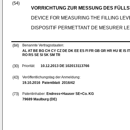
(54)
VORRICHTUNG ZUR MESSUNG DES FÜLLST
DEVICE FOR MEASURING THE FILLING LEVE
DISPOSITIF PERMETTANT DE MESURER LE
(84)
Benannte Vertragsstaaten:
AL AT BE BG CH CY CZ DE DK EE ES FI FR GB GR HR HU IE IS IT
RO RS SE SI SK SM TR
(30)
Priorität:
10.12.2013
DE 102013113766
(43)
Veröffentlichungstag der Anmeldung:
19.10.2016
Patentblatt 2016/42
(73)
Patentinhaber:
Endress+Hauser SE+Co. KG
79689 Maulburg (DE)