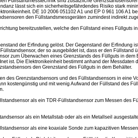
hen Füllstandmesstechnik sind zusätzliche Grenzstandsensoren
danz lässt sich ein sicherheitsgefährdendes Risiko stark minim
ktronikeinheit.
DE 10 2006 051102 A1
und
EP 0 961 106 A1
bes
dsensoren den Füllstandsmessgeräten zumindest indirekt zuge
richtung bereitzustellen, welche den Füllstand eines Füllguts
stand der Erfindung gelöst. Der Gegenstand der Erfindung ist
Füllstandsensor, der so ausgebildet ist, dass er den Füllstand 
nsor zum Überwachen eines Grenzstands des Füllguts in dem Beh
t ist. Die Elektronikeinheit bestimmt anhand der Messdaten d
standsensors den Grenzstand des Füllguts in dem Behälter.
ren des Grenzstandsensors und des Füllstandsensors in eine Vo
nn kostengünstig und mit wenig Aufwand der Füllstand des Füll
n.
üllstandsensor als ein TDR-Füllstandsensor zum Messen des Fül
ndsensor als ein Metallstab oder als ein Metallseil ausgestalte
üllstandsensor als eine koaxiale Sonde zum kapazitiven Messen 