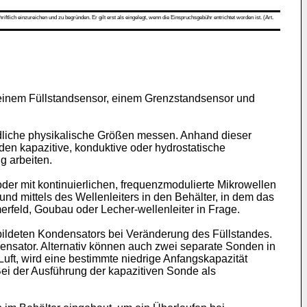
ch einzureichen und zu begründen. Er gilt erst als eingelegt, wenn die Einspruchsgebühr entrichtet worden ist. (Art.
t einem Füllstandsensor, einem Grenzstandsensor und
dliche physikalische Größen messen. Anhand dieser
en kapazitive, konduktive oder hydrostatische
g arbeiten.
er mit kontinuierlichen, frequenzmodulierte Mikrowellen
nd mittels des Wellenleiters in den Behälter, in dem das
erfeld, Goubau oder Lecher-wellenleiter in Frage.
ebildeten Kondensators bei Veränderung des Füllstandes.
ensator. Alternativ können auch zwei separate Sonden in
Luft, wird eine bestimmte niedrige Anfangskapazität
ei der Ausführung der kapazitiven Sonde als