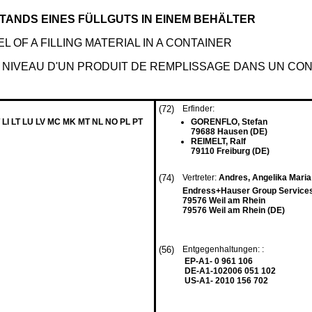
ANDS EINES FÜLLGUTS IN EINEM BEHÄLTER
L OF A FILLING MATERIAL IN A CONTAINER
 NIVEAU D'UN PRODUIT DE REMPLISSAGE DANS UN CO
(72)
Erfinder:
 LI LT LU LV MC MK MT NL NO PL PT
GORENFLO, Stefan
79688 Hausen (DE)
REIMELT, Ralf
79110 Freiburg (DE)
(74)
Vertreter:
Andres, Angelika Mari
Endress+Hauser Group Services
79576 Weil am Rhein
79576 Weil am Rhein (DE)
(56)
Entgegenhaltungen: :
EP-A1- 0 961 106
DE-A1-102006 051 102
US-A1- 2010 156 702