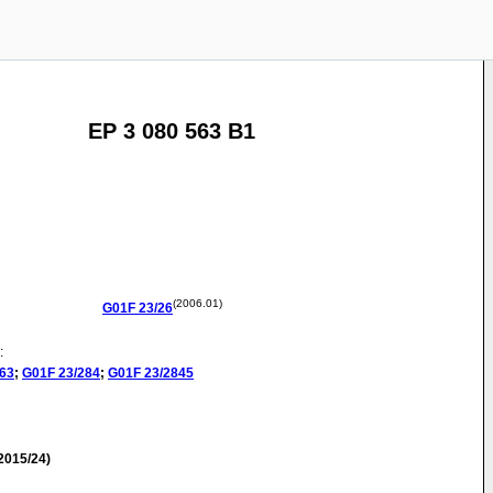
EP 3 080 563 B1
(2006.01)
G01F
23/26
:
263
;
G01F
23/284
;
G01F
23/2845
2015/24)