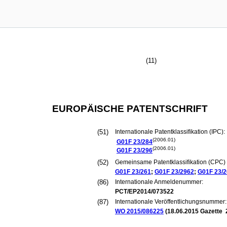
(11)
EUROPÄISCHE PATENTSCHRIFT
(51)
Internationale Patentklassifikation (IPC):
(2006.01)
G01F
23/284
(2006.01)
G01F
23/296
(52)
Gemeinsame Patentklassifikation (CPC) 
G01F
23/261
;
G01F
23/2962
;
G01F
23/
(86)
Internationale Anmeldenummer:
PCT/EP2014/073522
(87)
Internationale Veröffentlichungsnummer:
WO 2015/086225
(
18.06.2015
Gazette 