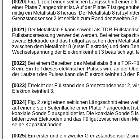
[0020]
Fig. 1 zeigt einen seitlichen Längsschnitt einer er
einer Platte 7 angeordnet ist. Auf der Platte 7 ist gegenüb
mittig ein Metallstab 8 heraus. Der Metallstab 8 ist zylin
Grenzstandsensor 2 ist seitlich zum Rand der zweiten Sei
[0021]
Der Metallstab 8 kann sowohl als TDR-Füllstandsen
Füllstandsmessung verwendet werden. Bei einer kapazitiven
zweite Elektrode und das Füllgut zwischen dem Metallstab 
zwischen dem Metallrohr 8 (erste Elektrode) und dem Behä
Wechselspannung der Elektronikeinheit 3 beaufschlagt, l
[0022]
Bei einem Betreiben des Metallstabs 8 als TDR-Füll
8 ein. Ein Teil dieses elektrischen Pulses wird an der Obe
der Laufzeit des Pulses kann die Elektronikeinheit 3 den
[0023]
Erreicht der Füllstand den Grenzstandsensor 2, w
Elektronikeinheit 3.
[0024]
Fig. 2 zeigt einen seitlichen Längsschnitt einer we
auf einer ersten Seitenfläche einer Platte 7 angeordnet is
koaxiale Sonde 5 ausgebildet ist. Die koaxiale Sonde 5 ist
bilden zwei Elektroden und das Füllgut zwischen dem Meta
seine Kapazität ändert.
[0025]
Ein erster und ein zweiter Grenzstandsensor 2 sin