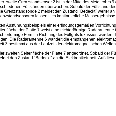
der zweite Grenzstandsensor 2 ist in der Mitte des Metallrohr
schiedenen Füllständen überwachen. Sobald der Füllstand des F
se Grenzstandsonde 2 meldet den Zustand "Bedeckt" weiter an d
 Grenzstandsensoren lassen sich kontinuierliche Messergebnisse z
itten Ausführungsbeispiels einer erfindungsgemäßen Vorrichtung 
itenfläche der Platte 7 weist eine trichterförmige Radarantenne 6
chterförmige Form in Richtung des Füllguts fokussiert werden. T
ngen. Die Radarantenne 6 wandelt die empfangenen elektromagn
nheit 3 bestimmt aus der Laufzeit der elektromagnetischen Wellen
 zweiten Seitenfläche der Platte 7 angeordnet. Sobald der Fül
ldet den Zustand "Bedeckt" an die Elektronikeinheit. Auf diese