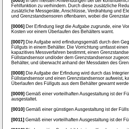
[0005]
In den meisten Anwendungen bei der kontinuierlic
Fehlfunktion zu verhindern. Durch diese zusätzliche Redun
zusätzliche Messgeräte, Anschlüsse, Verdrahtung und Ele
und Grenzstandsensoren offenbaren, wobei die Grenzstan
[0006]
Der Erfindung liegt die Aufgabe zugrunde, eine Vor
Kosten vor einem Überlaufen des Behälters warnt.
[0007]
Die Aufgabe wird erfindungsgemäß durch den Gegen
Füllguts in einem Behälter. Die Vorrichtung umfasst einen 
kapazitives Messverfahren bestimmt, einen Grenzstandse
Füllstandsensor und/oder dem Grenzstandsensor zugeordne
Behälter, und überwacht anhand der Messdaten des Grenz
[0008]
Die Aufgabe der Erfindung wird durch das Integrie
Füllstandsensor und einen Grenzstandsensor aufweist, ka
Überlaufen des Füllguts aus dem Behälter gewarnt werde
[0009]
Gemäß einer vorteilhaften Ausgestaltung ist der F
ausgestaltet.
[0010]
Gemäß einer günstigen Ausgestaltung ist der Füllsta
[0011]
Gemäß einer vorteilhaften Ausgestaltung ist der F