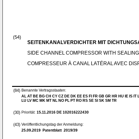
(54)
SEITENKANALVERDICHTER MIT DICHTUNG
SIDE CHANNEL COMPRESSOR WITH SEALIN
COMPRESSEUR À CANAL LATÉRAL AVEC DISP
(84)
Benannte Vertragsstaaten:
AL AT BE BG CH CY CZ DE DK EE ES FI FR GB GR HR HU IE IS IT L
LU LV MC MK MT NL NO PL PT RO RS SE SI SK SM TR
(30)
Priorität:
15.11.2016
DE 102016222430
(43)
Veröffentlichungstag der Anmeldung:
25.09.2019
Patentblatt 2019/39