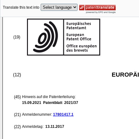
Translate this text into
(19)
EUROPÄI
(12)
(45)
Hinweis auf die Patenterteilung:
15.09.2021
Patentblatt 2021/37
(21)
Anmeldenummer:
17801417.1
(22)
Anmeldetag:
13.11.2017