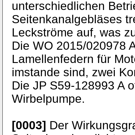
unterschiedlichen Betr
Seitenkanalgebläses t
Leckströme auf, was zu
Die
WO 2015/020978 
Lamellenfedern für Mo
imstande sind, zwei K
Die
JP S59-128993 A
o
Wirbelpumpe.
[0003]
Der Wirkungsgr