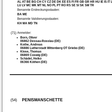
AL AT BE BG CH CY CZ DE DK EE ES FI FR GB GR HR HU IE IS IT L
LU LV MC MK MT NL NO PL PT RO RS SE SI SK SM TR
Benannte Erstreckungsstaaten:
BA ME
Benannte Validierungsstaaten:
KH MA MD TN
(71)
Anmelder:
Born, Oliver
06862 Dessau-Rosslau (DE)
Kothe, Andreas
06886 Lutherstadt Wittenberg OT Griebo (DE)
Klose, Thomas
06869 Coswig (DE)
Schädel, Heiko
06366 Köthen (DE)
PENISMANSCHETTE
(54)