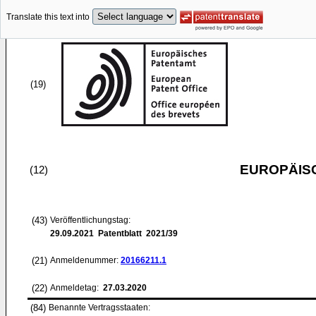
Translate this text into
(19)
EUROPÄIS
(12)
(43)
Veröffentlichungstag:
29.09.2021
Patentblatt 2021/39
(21)
Anmeldenummer:
20166211.1
(22)
Anmeldetag:
27.03.2020
(84)
Benannte Vertragsstaaten: