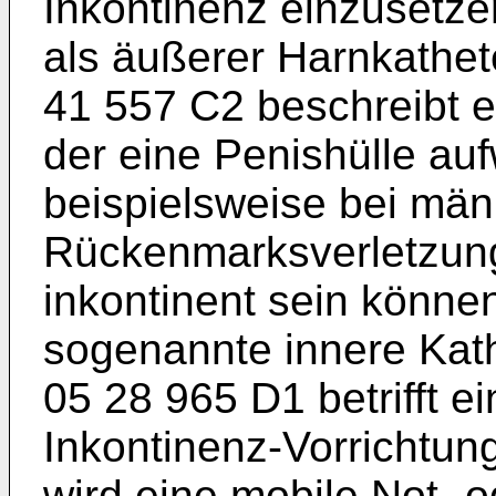
Inkontinenz einzusetzen
als äußerer Harnkathe
41 557 C2
beschreibt e
der eine Penishülle au
beispielsweise bei män
Rückenmarksverletzung
inkontinent sein könne
sogenannte innere Kath
05 28 965 D1
betrifft e
Inkontinenz-Vorrichtung
wird eine mobile Not- o