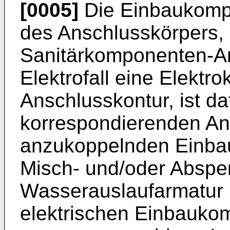
[0005]
Die Einbaukomp
des Anschlusskörpers, i
Sanitärkomponenten-An
Elektrofall eine Elekt
Anschlusskontur, ist daf
korrespondierenden An
anzukoppelnden Einba
Misch- und/oder Absperr
Wasserauslaufarmatur i
elektrischen Einbaukom