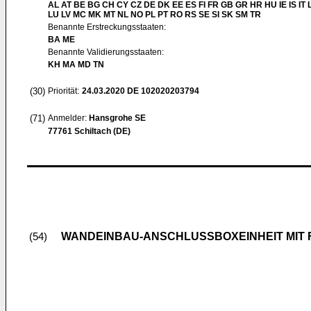
AL AT BE BG CH CY CZ DE DK EE ES FI FR GB GR HR HU IE IS IT L
LU LV MC MK MT NL NO PL PT RO RS SE SI SK SM TR
Benannte Erstreckungsstaaten:
BA ME
Benannte Validierungsstaaten:
KH MA MD TN
(30)
Priorität:
24.03.2020
DE 102020203794
(71)
Anmelder:
Hansgrohe SE
77761 Schiltach (DE)
WANDEINBAU-ANSCHLUSSBOXEINHEIT MIT
(54)