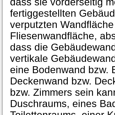
dass sie vorderseitig m
fertiggestellten Gebäu
verputzten Wandfläche 
Fliesenwandfläche, absc
dass die Gebäudewand 
vertikale Gebäudewand
eine Bodenwand bzw. B
Deckenwand bzw. Deck
bzw. Zimmers sein kann,
Duschraums, eines Ba
Toilettenraums, einer K