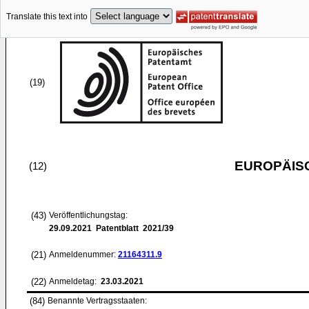
Translate this text into
(19)
EUROPÄIS
(12)
(43)
Veröffentlichungstag:
29.09.2021
Patentblatt 2021/39
(21)
Anmeldenummer:
21164311.9
(22)
Anmeldetag:
23.03.2021
(84)
Benannte Vertragsstaaten: