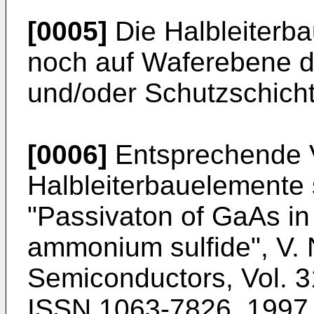
[0005]
Die Halbleiterb
noch auf Waferebene d
und/oder Schutzschicht
[0006]
Entsprechende Ve
Halbleiterbauelemente 
"
Passivaton of GaAs in 
ammonium sulfide", V. N
Semiconductors, Vol. 3
ISSN 1063-7826, 1997