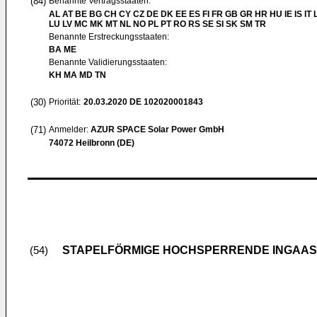
(84)
Benannte Vertragsstaaten:
AL AT BE BG CH CY CZ DE DK EE ES FI FR GB GR HR HU IE IS IT L
LU LV MC MK MT NL NO PL PT RO RS SE SI SK SM TR
Benannte Erstreckungsstaaten:
BA ME
Benannte Validierungsstaaten:
KH MA MD TN
(30)
Priorität:
20.03.2020
DE 102020001843
(71)
Anmelder:
AZUR SPACE Solar Power GmbH
74072 Heilbronn (DE)
STAPELFÖRMIGE HOCHSPERRENDE INGAAS
(54)