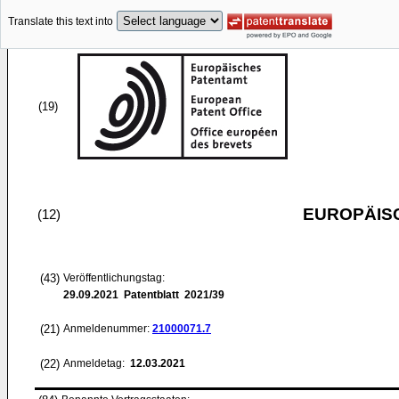
Translate this text into
(19)
EUROPÄIS
(12)
(43)
Veröffentlichungstag:
29.09.2021
Patentblatt 2021/39
(21)
Anmeldenummer:
21000071.7
(22)
Anmeldetag:
12.03.2021