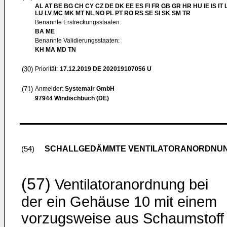
AL AT BE BG CH CY CZ DE DK EE ES FI FR GB GR HR HU IE IS IT L
LU LV MC MK MT NL NO PL PT RO RS SE SI SK SM TR
Benannte Erstreckungsstaaten:
BA ME
Benannte Validierungsstaaten:
KH MA MD TN
(30)
Priorität:
17.12.2019
DE 202019107056 U
(71)
Anmelder:
Systemair GmbH
97944 Windischbuch (DE)
SCHALLGEDÄMMTE VENTILATORANORDNU
(54)
(57)
Ventilatoranordnung bei
der ein Gehäuse 10 mit einem
vorzugsweise aus Schaumstoff