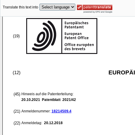
Translate this text into
(19)
EUROPÄI
(12)
(45)
Hinweis auf die Patenterteilung:
20.10.2021
Patentblatt 2021/42
(21)
Anmeldenummer:
18214509.4
(22)
Anmeldetag:
20.12.2018