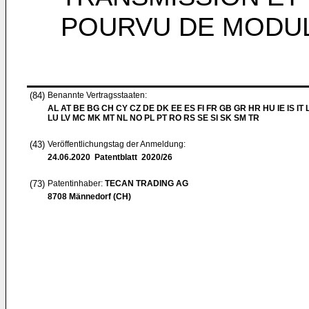
POURVU DE MODUL
(84)
Benannte Vertragsstaaten:
AL AT BE BG CH CY CZ DE DK EE ES FI FR GB GR HR HU IE IS IT L
LU LV MC MK MT NL NO PL PT RO RS SE SI SK SM TR
(43)
Veröffentlichungstag der Anmeldung:
24.06.2020
Patentblatt 2020/26
(73)
Patentinhaber:
TECAN TRADING AG
8708 Männedorf (CH)