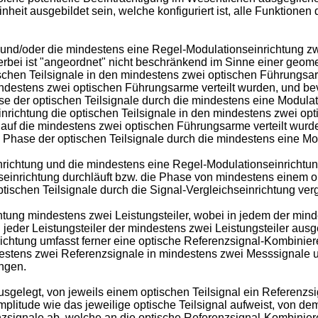
heit ausgebildet sein, welche konfiguriert ist, alle Funktionen
 und/oder die mindestens eine Regel-Modulationseinrichtung zw
rbei ist "angeordnet" nicht beschränkend im Sinne einer geome
tischen Teilsignale in den mindestens zwei optischen Führungs
mindestens zwei optischen Führungsarme verteilt wurden, und be
 der optischen Teilsignale durch die mindestens eine Modulati
inrichtung die optischen Teilsignale in den mindestens zwei 
g auf die mindestens zwei optischen Führungsarme verteilt wurd
 Phase der optischen Teilsignale durch die mindestens eine Mo
richtung und die mindestens eine Regel-Modulationseinrichtun
seinrichtung durchläuft bzw. die Phase von mindestens einem op
ptischen Teilsignale durch die Signal-Vergleichseinrichtung ver
tung mindestens zwei Leistungsteiler, wobei in jedem der mind
 jeder Leistungsteiler der mindestens zwei Leistungsteiler ausg
nrichtung umfasst ferner eine optische Referenzsignal-Kombinie
indestens zwei Referenzsignale in mindestens zwei Messsignale
ngen.
usgelegt, von jeweils einem optischen Teilsignal ein Referenzs
litude wie das jeweilige optische Teilsignal aufweist, von dem
zsignale ab, welche an die optische Referenzsignal-Kombiniere