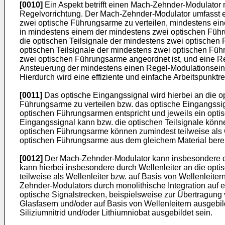
[0010]
Ein Aspekt betrifft einen Mach-Zehnder-Modulator
Regelvorrichtung. Der Mach-Zehnder-Modulator umfasst ein
zwei optische Führungsarme zu verteilen, mindestens ei
in mindestens einem der mindestens zwei optischen Führu
die optischen Teilsignale der mindestens zwei optischen 
optischen Teilsignale der mindestens zwei optischen Fü
zwei optischen Führungsarme angeordnet ist, und eine Re
Ansteuerung der mindestens einen Regel-Modulationseinri
Hierdurch wird eine effiziente und einfache Arbeitspunktr
[0011]
Das optische Eingangssignal wird hierbei an die op
Führungsarme zu verteilen bzw. das optische Eingangssign
optischen Führungsarmen entspricht und jeweils ein opti
Eingangssignal kann bzw. die optischen Teilsignale könne
optischen Führungsarme können zumindest teilweise als Gl
optischen Führungsarme aus dem gleichem Material berei
[0012]
Der Mach-Zehnder-Modulator kann insbesondere dur
kann hierbei insbesondere durch Wellenleiter an die opt
teilweise als Wellenleiter bzw. auf Basis von Wellenleit
Zehnder-Modulators durch monolithische Integration auf 
optische Signalstrecken, beispielsweise zur Übertragun
Glasfasern und/oder auf Basis von Wellenleitern ausgebil
Siliziumnitrid und/oder Lithiumniobat ausgebildet sein.