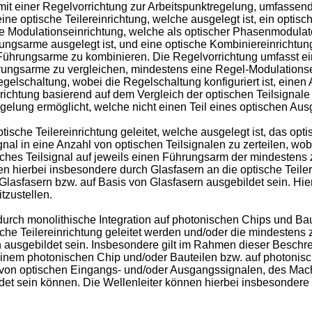
 mit einer Regelvorrichtung zur Arbeitspunktregelung, umfasse
e optische Teilereinrichtung, welche ausgelegt ist, ein optisc
ne Modulationseinrichtung, welche als optischer Phasenmodula
ngsarme ausgelegt ist, und eine optische Kombiniereinrichtung,
Führungsarme zu kombinieren. Die Regelvorrichtung umfasst ein
hrungsarme zu vergleichen, mindestens eine Regel-Modulations
gelschaltung, wobei die Regelschaltung konfiguriert ist, eine
chtung basierend auf dem Vergleich der optischen Teilsignale d
egelung ermöglicht, welche nicht einen Teil eines optischen Au
tische Teilereinrichtung geleitet, welche ausgelegt ist, das op
al in eine Anzahl von optischen Teilsignalen zu zerteilen, wob
sches Teilsignal auf jeweils einen Führungsarm der mindestens
n hierbei insbesondere durch Glasfasern an die optische Teiler
asfasern bzw. auf Basis von Glasfasern ausgebildet sein. Hierb
tzustellen.
ch monolithische Integration auf photonischen Chips und Baut
ische Teilereinrichtung geleitet werden und/oder die mindeste
ern ausgebildet sein. Insbesondere gilt im Rahmen dieser Beschr
einem photonischen Chip und/oder Bauteilen bzw. auf photonis
g von optischen Eingangs- und/oder Ausgangssignalen, des Mac
det sein können. Die Wellenleiter können hierbei insbesondere 