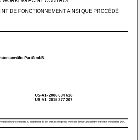
 WORKING POINT CONTROL
INT DE FONCTIONNEMENT AINSI QUE PROCÉDÉ
 Patentanwälte PartG mbB
US-A1- 2006 034 616
US-A1- 2015 277 207
ch einzureichen und zu begründen. Er gilt erst als eingelegt, wenn die Einspruchsgebühr entrichtet worden ist. (Art.