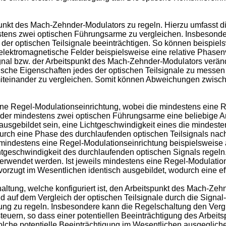
punkt des Mach-Zehnder-Modulators zu regeln. Hierzu umfasst di
ndestens zwei optischen Führungsarme zu vergleichen. Insbeso
der optischen Teilsignale beeinträchtigen. So können beispiel
elektromagnetische Felder beispielsweise eine relative Phase
al bzw. der Arbeitspunkt des Mach-Zehnder-Modulators veränder
alische Eigenschaften jedes der optischen Teilsignale zu messen
miteinander zu vergleichen. Somit können Abweichungen zwische
ine Regel-Modulationseinrichtung, wobei die mindestens eine 
m der mindestens zwei optischen Führungsarme eine beliebige 
usgebildet sein, eine Lichtgeschwindigkeit eines die mindest
urch eine Phase des durchlaufenden optischen Teilsignals nach
e mindestens eine Regel-Modulationseinrichtung beispielsweise
htgeschwindigkeit des durchlaufenden optischen Signals regeln
rwendet werden. Ist jeweils mindestens eine Regel-Modulation
orzugt im Wesentlichen identisch ausgebildet, wodurch eine ef
altung, welche konfiguriert ist, den Arbeitspunkt des Mach-Ze
 auf dem Vergleich der optischen Teilsignale durch die Signal
ung zu regeln. Insbesondere kann die Regelschaltung den Vergle
teuern, so dass einer potentiellen Beeinträchtigung des Arbei
lche potentielle Beeinträchtigung im Wesentlichen ausgegliche