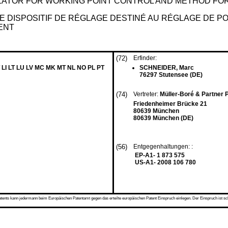
ATOR FOR WORKING POINT CONTROL AND METHOD FOR
DISPOSITIF DE RÉGLAGE DESTINÉ AU RÉGLAGE DE PO
ENT
(72)
Erfinder:
 LI LT LU LV MC MK MT NL NO PL PT
SCHNEIDER, Marc
76297 Stutensee (DE)
(74)
Vertreter:
Müller-Boré & Partner
Friedenheimer Brücke 21
80639 München
80639 München (DE)
(56)
Entgegenhaltungen: :
EP-A1- 1 873 575
US-A1- 2008 106 780
s kann jedermann beim Europäischen Patentamt gegen das erteilte europäischen Patent Einspruch einlegen. Der Einspruch ist schriftli