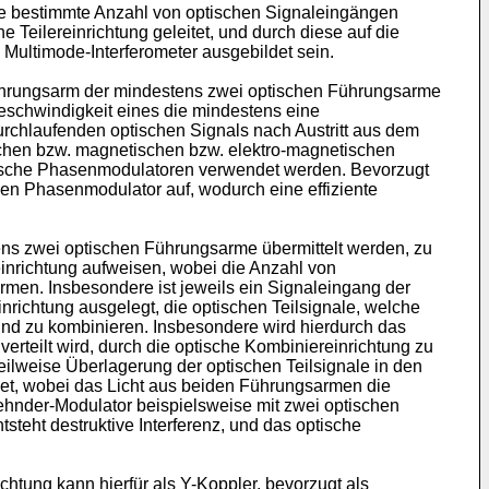
ine bestimmte Anzahl von optischen Signaleingängen
Teilereinrichtung geleitet, und durch diese auf die
s Multimode-Interferometer ausgebildet sein.
Führungsarm der mindestens zwei optischen Führungsarme
schwindigkeit eines die mindestens eine
rchlaufenden optischen Signals nach Austritt aus dem
schen bzw. magnetischen bzw. elektro-magnetischen
nische Phasenmodulatoren verwendet werden. Bevorzugt
hen Phasenmodulator auf, wodurch eine effiziente
tens zwei optischen Führungsarme übermittelt werden, zu
inrichtung aufweisen, wobei die Anzahl von
rmen. Insbesondere ist jeweils ein Signaleingang der
nrichtung ausgelegt, die optischen Teilsignale, welche
nd zu kombinieren. Insbesondere wird hierdurch das
erteilt wird, durch die optische Kombiniereinrichtung zu
ilweise Überlagerung der optischen Teilsignale in den
et, wobei das Licht aus beiden Führungsarmen die
Zehnder-Modulator beispielsweise mit zwei optischen
eht destruktive Interferenz, und das optische
htung kann hierfür als Y-Koppler, bevorzugt als