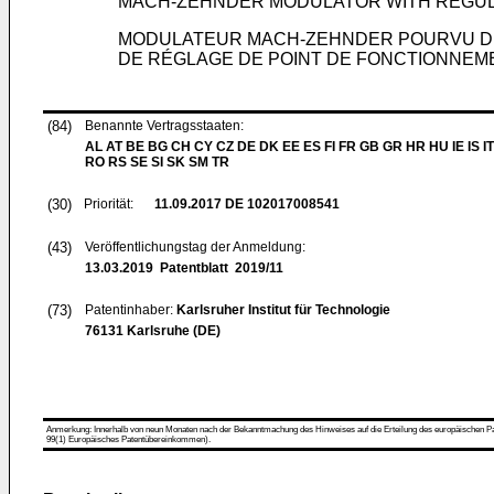
MACH-ZEHNDER MODULATOR WITH REGUL
MODULATEUR MACH-ZEHNDER POURVU DE 
DE RÉGLAGE DE POINT DE FONCTIONNEM
(84)
Benannte Vertragsstaaten:
AL AT BE BG CH CY CZ DE DK EE ES FI FR GB GR HR HU IE IS IT
RO RS SE SI SK SM TR
(30)
Priorität:
11.09.2017
DE 102017008541
(43)
Veröffentlichungstag der Anmeldung:
13.03.2019
Patentblatt 2019/11
(73)
Patentinhaber:
Karlsruher Institut für Technologie
76131 Karlsruhe (DE)
Anmerkung: Innerhalb von neun Monaten nach der Bekanntmachung des Hinweises auf die Erteilung des europäischen Patent
99(1) Europäisches Patentübereinkommen).