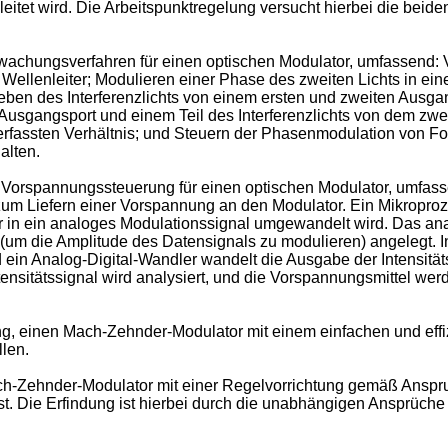
itet wird. Die Arbeitspunktregelung versucht hierbei die bei
chungsverfahren für einen optischen Modulator, umfassend: Ve
 Wellenleiter; Modulieren einer Phase des zweiten Lichts in ein
geben des Interferenzlichts von einem ersten und zweiten Ausgan
 Ausgangsport und einem Teil des Interferenzlichts von dem zwe
 erfassten Verhältnis; und Steuern der Phasenmodulation von Fo
alten.
Vorspannungssteuerung für einen optischen Modulator, umfasse
 Liefern einer Vorspannung an den Modulator. Ein Mikroprozess
r in ein analoges Modulationssignal umgewandelt wird. Das an
um die Amplitude des Datensignals zu modulieren) angelegt. Int
n Analog-Digital-Wandler wandelt die Ausgabe der Intensitätser
Intensitätssignal wird analysiert, und die Vorspannungsmittel w
ng, einen Mach-Zehnder-Modulator mit einem einfachen und effi
llen.
-Zehnder-Modulator mit einer Regelvorrichtung gemäß Anspruc
 Die Erfindung ist hierbei durch die unabhängigen Ansprüche 