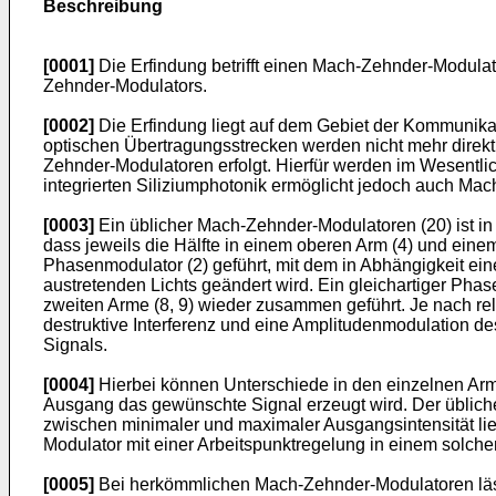
Beschreibung
[0001]
Die Erfindung betrifft einen Mach-Zehnder-Modulat
Zehnder-Modulators.
[0002]
Die Erfindung liegt auf dem Gebiet der Kommunika
optischen Übertragungsstrecken werden nicht mehr direkt
Zehnder-Modulatoren erfolgt. Hierfür werden im Wesentli
integrierten Siliziumphotonik ermöglicht jedoch auch Ma
[0003]
Ein üblicher Mach-Zehnder-Modulatoren (20) ist in F
dass jeweils die Hälfte in einem oberen Arm (4) und einem
Phasenmodulator (2) geführt, mit dem in Abhängigkeit ei
austretenden Lichts geändert wird. Ein gleichartiger Pha
zweiten Arme (8, 9) wieder zusammen geführt. Je nach rela
destruktive Interferenz und eine Amplitudenmodulation de
Signals.
[0004]
Hierbei können Unterschiede in den einzelnen Arm
Ausgang das gewünschte Signal erzeugt wird. Der übliche 
zwischen minimaler und maximaler Ausgangsintensität liegt
Modulator mit einer Arbeitspunktregelung in einem solchen
[0005]
Bei herkömmlichen Mach-Zehnder-Modulatoren lässt 