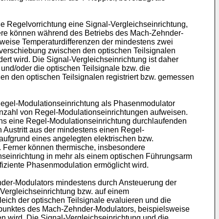
e Regelvorrichtung eine Signal-Vergleichseinrichtung,
ndere können während des Betriebs des Mach-Zehnder-
sweise Temperaturdifferenzen der mindestens zwei
nverschiebung zwischen den optischen Teilsignalen
t wird. Die Signal-Vergleichseinrichtung ist daher
 und/oder die optischen Teilsignale bzw. die
n den optischen Teilsignalen registriert bzw. gemessen
Regel-Modulationseinrichtung als Phasenmodulator
Anzahl von Regel-Modulationseinrichtungen aufweisen.
ens eine Regel-Modulationseinrichtung durchlaufenden
 Austritt aus der mindestens einen Regel-
 aufgrund eines angelegten elektrischen bzw.
. Ferner können thermische, insbesondere
seinrichtung in mehr als einem optischen Führungsarm
fiziente Phasenmodulation ermöglicht wird.
hnder-Modulators mindestens durch Ansteuerung der
-Vergleichseinrichtung bzw. auf einem
ich der optischen Teilsignale evaluieren und die
tspunktes des Mach-Zehnder-Modulators, beispielsweise
n wird. Die Signal-Vergleichseinrichtung und die