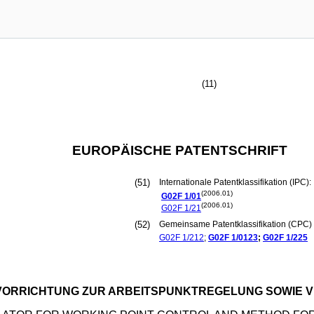
(11)
EUROPÄISCHE PATENTSCHRIFT
(51)
Internationale Patentklassifikation (IPC):
(2006.01)
G02F
1/01
(2006.01)
G02F
1/21
(52)
Gemeinsame Patentklassifikation (CPC) 
G02F
1/212
;
G02F
1/0123
;
G02F
1/225
VORRICHTUNG ZUR ARBEITSPUNKTREGELUNG SOWIE 