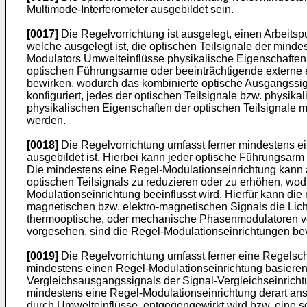
Multimode-Interferometer ausgebildet sein.
[0017]
Die Regelvorrichtung ist ausgelegt, einen Arbeits
welche ausgelegt ist, die optischen Teilsignale der mi
Modulators Umwelteinflüsse physikalische Eigenschaften 
optischen Führungsarme oder beeinträchtigende externe 
bewirken, wodurch das kombinierte optische Ausgangssign
konfiguriert, jedes der optischen Teilsignale bzw. physik
physikalischen Eigenschaften der optischen Teilsignale 
werden.
[0018]
Die Regelvorrichtung umfasst ferner mindestens e
ausgebildet ist. Hierbei kann jeder optische Führungsar
Die mindestens eine Regel-Modulationseinrichtung kann a
optischen Teilsignals zu reduzieren oder zu erhöhen, wod
Modulationseinrichtung beeinflusst wird. Hierfür kann di
magnetischen bzw. elektro-magnetischen Signals die Lic
thermooptische, oder mechanische Phasenmodulatoren ve
vorgesehen, sind die Regel-Modulationseinrichtungen bev
[0019]
Die Regelvorrichtung umfasst ferner eine Regelsch
mindestens einen Regel-Modulationseinrichtung basierend
Vergleichsausgangssignals der Signal-Vergleichseinricht
mindestens eine Regel-Modulationseinrichtung derart ans
durch Umwelteinflüsse, entgegengewirkt wird bzw. eine so