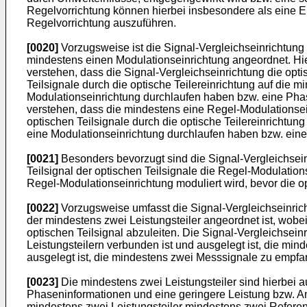
Regelvorrichtung können hierbei insbesondere als eine Ein
Regelvorrichtung auszuführen.
[0020]
Vorzugsweise ist die Signal-Vergleichseinrichtung
mindestens einen Modulationseinrichtung angeordnet. Hie
verstehen, dass die Signal-Vergleichseinrichtung die op
Teilsignale durch die optische Teilereinrichtung auf die 
Modulationseinrichtung durchlaufen haben bzw. eine Phase
verstehen, dass die mindestens eine Regel-Modulationse
optischen Teilsignale durch die optische Teilereinrichtun
eine Modulationseinrichtung durchlaufen haben bzw. eine
[0021]
Besonders bevorzugt sind die Signal-Vergleichsein
Teilsignal der optischen Teilsignale die Regel-Modulation
Regel-Modulationseinrichtung moduliert wird, bevor die o
[0022]
Vorzugsweise umfasst die Signal-Vergleichseinrich
der mindestens zwei Leistungsteiler angeordnet ist, wobei
optischen Teilsignal abzuleiten. Die Signal-Vergleichsei
Leistungsteilern verbunden ist und ausgelegt ist, die m
ausgelegt ist, die mindestens zwei Messsignale zu empfa
[0023]
Die mindestens zwei Leistungsteiler sind hierbei a
Phaseninformationen und eine geringere Leistung bzw. Amp
mindestens zwei Leistungsteiler mindestens zwei Referen