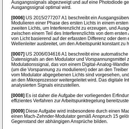
Ausgangssignals abgezweigt und auf eine Photodiode gele
Ausgangssignal optimal wird.
[0006]
US 2015/277207 A1
beschreibt ein Ausgangsüberwa
Modulieren einer Phase des ersten Lichts in einem ersten
zweiten Lichts, um Interferenzlicht zu erzeugen, und Aus
zwischen einem Teil des Interferenzlichts von dem ersten
von Licht basierend auf der erfassten Differenz oder dem
Wellenleiter ausbreitet, um den Arbeitspunkt konstant zu h
[0007]
US 2006/034616 A1
beschreibt eine automatische 
Datensignals an den Modulator und Vorspannungsmittel zum
Modulationssignal, das von einem Digital-Analog-Wandle
(um die Vorspannung zu modulieren) oder an den Treiber (
vom Modulator abgegebenen Lichts sind vorgesehen, und ei
an den Mikroprozessor weitergeleitet wird. Das digitale 
analysierten Signals einzustellen.
[0008]
Es ist daher die Aufgabe der vorliegenden Erfindu
effizientes Verfahren zur Arbeitspunktregelung bereitzuste
[0009]
Diese Aufgabe wird insbesondere durch einen Mach
einen Mach-Zehnder-Modulator gemäß Anspruch 15 gelöst.
Gegenstand der abhängigen Ansprüche bilden.