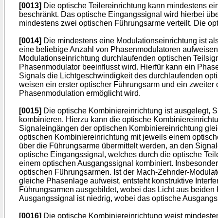
[0013]
Die optische Teilereinrichtung kann mindestens ei
beschränkt. Das optische Eingangssignal wird hierbei übe
mindestens zwei optischen Führungsarme verteilt. Die opti
[0014]
Die mindestens eine Modulationseinrichtung ist a
eine beliebige Anzahl von Phasenmodulatoren aufweisen.
Modulationseinrichtung durchlaufenden optischen Teilsig
Phasenmodulator beeinflusst wird. Hierfür kann ein Phas
Signals die Lichtgeschwindigkeit des durchlaufenden o
weisen ein erster optischer Führungsarm und ein zweiter
Phasenmodulation ermöglicht wird.
[0015]
Die optische Kombiniereinrichtung ist ausgelegt, 
kombinieren. Hierzu kann die optische Kombiniereinricht
Signaleingängen der optischen Kombiniereinrichtung gleic
optischen Kombiniereinrichtung mit jeweils einem optisch
über die Führungsarme übermittelt werden, an den Signa
optische Eingangssignal, welches durch die optische Teil
einem optischen Ausgangssignal kombiniert. Insbesondere
optischen Führungsarmen. Ist der Mach-Zehnder-Modulato
gleiche Phasenlage aufweist, entsteht konstruktive Inter
Führungsarmen ausgebildet, wobei das Licht aus beiden F
Ausgangssignal ist niedrig, wobei das optische Ausgangss
[0016]
Die optische Kombiniereinrichtung weist mindesten