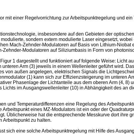
or mit einer Regelvorrichtung zur Arbeitspunktregelung und ein
tionstechnologie, insbesondere auf den Gebieten der optische
 modulierte, sondern extern modulierte Laser eingesetzt, wobei
chen Mach-Zehnder-Modulatoren auf Basis von Lithium-Niobat ei
ch-Zehnder-Modulatoren auf Siliziumbasis in Form von photonis
igur 1 dargestellt und funktioniert auf folgende Weise: Licht a
 unteren Arm (3) jeweils in einem Wellenleiter geführt wird. Da
nes von außen angelegen, elektrischen Signals die Lichtgeschw
senmodulator (1) kann sich zur Effizienzsteigerung im unteren A
tiver Phasenlage der Lichtanteile aus dem oberen Arm (4, 8) un
s Lichts im Ausgangswellenleiter (10) in Abhängigkeit des an d
en und Temperaturdifferenzen eine Regelung des Arbeitspunkt
Arbeitspunkt eines MZ-Modulators ist ein oder der Quadraturpu
. Üblicherweise hat die entsprechende Messkurve dort ihre größ
 Arbeitspunkt zu halten.
sich eine solche Arbeitspunktregelung mit Hilfe des Ausgangs