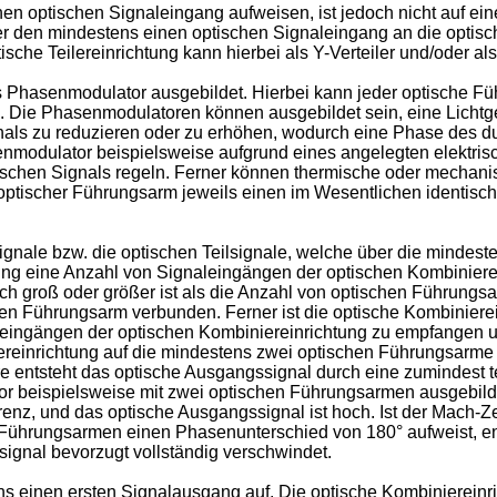
nen optischen Signaleingang aufweisen, ist jedoch nicht auf e
r den mindestens einen optischen Signaleingang an die optische 
sche Teilereinrichtung kann hierbei als Y-Verteiler und/oder al
ls Phasenmodulator ausgebildet. Hierbei kann jeder optische 
 Die Phasenmodulatoren können ausgebildet sein, eine Lichtge
nals zu reduzieren oder zu erhöhen, wodurch eine Phase des du
enmodulator beispielsweise aufgrund eines angelegten elektri
ptischen Signals regeln. Ferner können thermische oder mecha
 optischer Führungsarm jeweils einen im Wesentlichen identisc
Signale bzw. die optischen Teilsignale, welche über die mindes
ung eine Anzahl von Signaleingängen der optischen Kombiniere
h groß oder größer ist als die Anzahl von optischen Führungsa
en Führungsarm verbunden. Ferner ist die optische Kombinierei
leingängen der optischen Kombiniereinrichtung zu empfangen u
ereinrichtung auf die mindestens zwei optischen Führungsarme v
 entsteht das optische Ausgangssignal durch eine zumindest te
r beispielsweise mit zwei optischen Führungsarmen ausgebild
ferenz, und das optische Ausgangssignal ist hoch. Ist der Mach-
ührungsarmen einen Phasenunterschied von 180° aufweist, entst
ignal bevorzugt vollständig verschwindet.
s einen ersten Signalausgang auf. Die optische Kombiniereinric