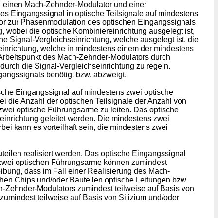
nd einen Mach-Zehnder-Modulator und einer
hes Eingangssignal in optische Teilsignale auf mindestens
tor zur Phasenmodulation des optischen Eingangssignals
 wobei die optische Kombiniereinrichtung ausgelegt ist,
e Signal-Vergleichseinrichtung, welche ausgelegt ist, die
einrichtung, welche in mindestens einem der mindestens
n Arbeitspunkt des Mach-Zehnder-Modulators durch
urch die Signal-Vergleichseinrichtung zu regeln.
sgangssignals benötigt bzw. abzweigt.
tische Eingangssignal auf mindestens zwei optische
ei die Anzahl der optischen Teilsignale der Anzahl von
 zwei optische Führungsarme zu leiten. Das optische
einrichtung geleitet werden. Die mindestens zwei
ei kann es vorteilhaft sein, die mindestens zwei
eilen realisiert werden. Das optische Eingangssignal
ns zwei optischen Führungsarme können zumindest
eibung, dass im Fall einer Realisierung des Mach-
chen Chips und/oder Bauteilen optische Leitungen bzw.
h-Zehnder-Modulators zumindest teilweise auf Basis von
zumindest teilweise auf Basis von Silizium und/oder