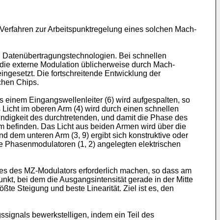
 Verfahren zur Arbeitspunktregelung eines solchen Mach-
n Datenübertragungstechnologien. Bei schnellen
 die externe Modulation üblicherweise durch Mach-
ngesetzt. Die fortschreitende Entwicklung der
chen Chips.
us einem Eingangswellenleiter (6) wird aufgespalten, so
s Licht im oberen Arm (4) wird durch einen schnellen
indigkeit des durchtretenden, und damit die Phase des
rm befinden. Das Licht aus beiden Armen wird über die
d dem unteren Arm (3, 9) ergibt sich konstruktive oder
ie Phasenmodulatoren (1, 2) angelegten elektrischen
es des MZ-Modulators erforderlich machen, so dass am
nkt, bei dem die Ausgangsintensität gerade in der Mitte
te Steigung und beste Linearität. Ziel ist es, den
signals bewerkstelligen, indem ein Teil des