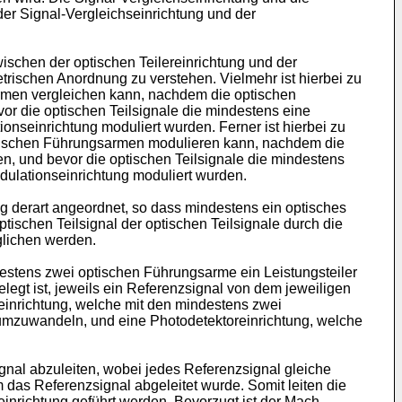
 der Signal-Vergleichseinrichtung und der
ischen der optischen Teilereinrichtung und der
trischen Anordnung zu verstehen. Vielmehr ist hierbei zu
armen vergleichen kann, nachdem die optischen
vor die optischen Teilsignale die mindestens eine
onseinrichtung moduliert wurden. Ferner ist hierbei zu
optischen Führungsarmen modulieren kann, nachdem die
en, und bevor die optischen Teilsignale die mindestens
dulationseinrichtung moduliert wurden.
g derart angeordnet, so dass mindestens ein optisches
tischen Teilsignal der optischen Teilsignale durch die
glichen werden.
estens zwei optischen Führungsarme ein Leistungsteiler
elegt ist, jeweils ein Referenzsignal von dem jeweiligen
reinrichtung, welche mit den mindestens zwei
 umzuwandeln, und eine Photodetektoreinrichtung, welche
ignal abzuleiten, wobei jedes Referenzsignal gleiche
 das Referenzsignal abgeleitet wurde. Somit leiten die
inrichtung geführt werden. Bevorzugt ist der Mach-