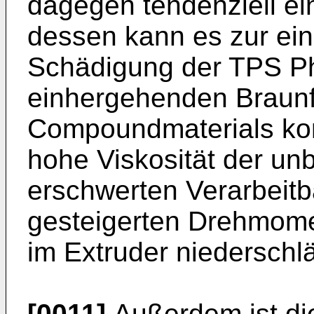
dagegen tendenziell ei
dessen kann es zur ei
Schädigung der TPS Ph
einhergehenden Braun
Compoundmaterials kom
hohe Viskosität der un
erschwerten Verarbeitba
gesteigerten Drehmome
im Extruder niederschlä
[0011]
Außerdem ist die