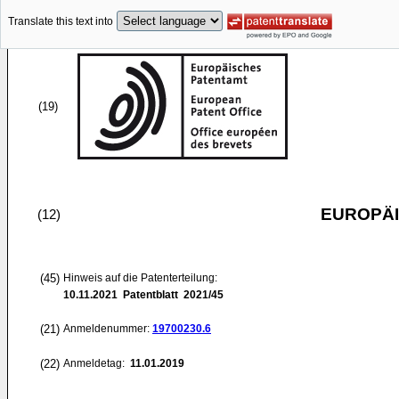
Translate this text into
(19)
EUROPÄI
(12)
(45)
Hinweis auf die Patenterteilung:
10.11.2021
Patentblatt 2021/45
(21)
Anmeldenummer:
19700230.6
(22)
Anmeldetag:
11.01.2019