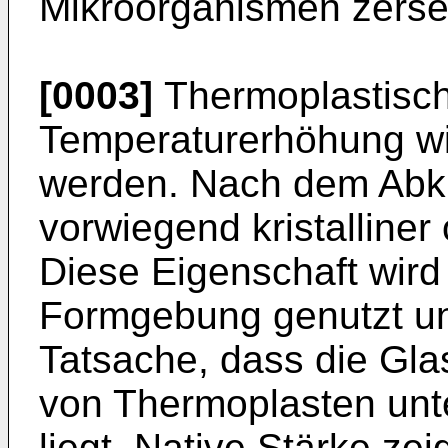
Mikroorganismen zerse
[0003]
Thermoplastisc
Temperaturerhöhung wi
werden. Nach dem Abküh
vorwiegend kristalliner
Diese Eigenschaft wir
Formgebung genutzt und
Tatsache, dass die Gl
von Thermoplasten unt
liegt. Native Stärke zei