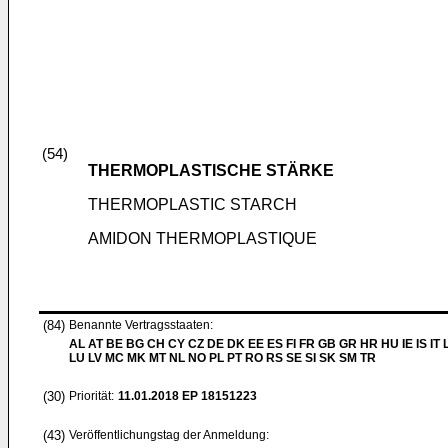
(54)
THERMOPLASTISCHE STÄRKE
THERMOPLASTIC STARCH
AMIDON THERMOPLASTIQUE
(84)
Benannte Vertragsstaaten:
AL AT BE BG CH CY CZ DE DK EE ES FI FR GB GR HR HU IE IS IT L
LU LV MC MK MT NL NO PL PT RO RS SE SI SK SM TR
(30)
Priorität:
11.01.2018
EP 18151223
(43)
Veröffentlichungstag der Anmeldung: