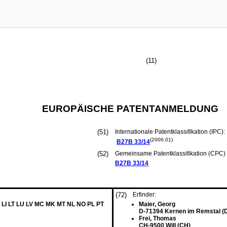
(11)
EUROPÄISCHE PATENTANMELDUNG
(51)
Internationale Patentklassifikation (IPC):
(2006.01)
B27B
33/14
(52)
Gemeinsame Patentklassifikation (CPC) 
B27B
33/14
(72)
Erfinder:
 LI LT LU LV MC MK MT NL NO PL PT
Maier, Georg
D-71394 Kernen im Remstal (
Frei, Thomas
CH-9500 Will (CH)