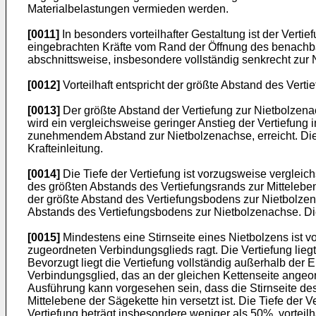
Materialbelastungen vermieden werden.
[0011]
In besonders vorteilhafter Gestaltung ist der Ver
eingebrachten Kräfte vom Rand der Öffnung des benachba
abschnittsweise, insbesondere vollständig senkrecht zur 
[0012]
Vorteilhaft entspricht der größte Abstand des Ve
[0013]
Der größte Abstand der Vertiefung zur Nietbolzena
wird ein vergleichsweise geringer Anstieg der Vertiefung
zunehmendem Abstand zur Nietbolzenachse, erreicht. Diese
Krafteinleitung.
[0014]
Die Tiefe der Vertiefung ist vorzugsweise vergleichs
des größten Abstands des Vertiefungsrands zur Mittelebene
der größte Abstand des Vertiefungsbodens zur Nietbolzena
Abstands des Vertiefungsbodens zur Nietbolzenachse. Die V
[0015]
Mindestens eine Stirnseite eines Nietbolzens ist 
zugeordneten Verbindungsglieds ragt. Die Vertiefung lie
Bevorzugt liegt die Vertiefung vollständig außerhalb de
Verbindungsglied, das an der gleichen Kettenseite angeord
Ausführung kann vorgesehen sein, dass die Stirnseite de
Mittelebene der Sägekette hin versetzt ist. Die Tiefe der
Vertiefung beträgt insbesondere weniger als 50%, vorteil