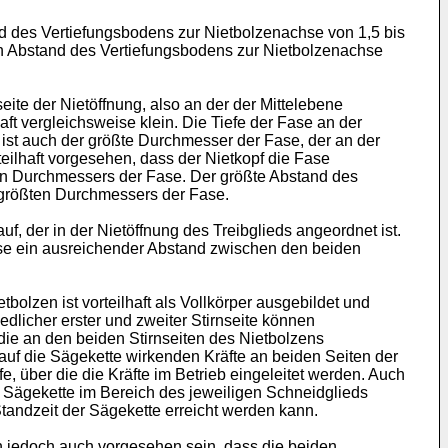
d des Vertiefungsbodens zur Nietbolzenachse von 1,5 bis
en Abstand des Vertiefungsbodens zur Nietbolzenachse
ite der Nietöffnung, also an der der Mittelebene
ft vergleichsweise klein. Die Tiefe der Fase an der
ist auch der größte Durchmesser der Fase, der an der
teilhaft vorgesehen, dass der Nietkopf die Fase
ten Durchmessers der Fase. Der größte Abstand des
 größten Durchmessers der Fase.
f, der in der Nietöffnung des Treibglieds angeordnet ist.
eise ein ausreichender Abstand zwischen den beiden
bolzen ist vorteilhaft als Vollkörper ausgebildet und
iedlicher erster und zweiter Stirnseite können
 die an den beiden Stirnseiten des Nietbolzens
 auf die Sägekette wirkenden Kräfte an beiden Seiten der
, über die die Kräfte im Betrieb eingeleitet werden. Auch
er Sägekette im Bereich des jeweiligen Schneidglieds
Standzeit der Sägekette erreicht werden kann.
kann jedoch auch vorgesehen sein, dass die beiden