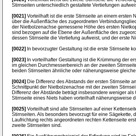
Stirnseiten unterschiedlich gestaltete Vertiefungen aufwei
[0021]
Vorteilhaft ist die erste Stirnseite an einem ersten
über die Außenfläche des zugeordneten Verbindungsglieds
der Nietbolzenachse gemessene Höhe des ersten Nietkopf
sind bezogen auf die Ebene der Außenfläche des zugeordn
dessen Stirnseite die Vertiefung aufweist, und der erste Ni
[0022]
In bevorzugter Gestaltung ist die erste Stirnseite k
[0023]
In vorteilhafter Gestaltung ist die Krümmung der
im gleichen Durchmesserbereich an der zweiten Stirnseit
beiden Stirnseiten ähnliche oder näherungsweise gleiche K
[0024]
Die Differenz des Abstands der ersten Stirnseite a
Schnittpunkt der Nietbolzenachse mit der zweiten Stirnsei
Differenz der Abstände beträgt insbesondere weniger als
Stirnseite eines Niets haben vorteilhaft näherungsweise 
[0025]
Vorteilhaft sind alle Stirnseiten auf einer Kettense
Stirnseiten. Als besonders bevorzugt für eine Sägekette, d
Laufrichtung rechts angeordneten rechten Kettenseite erste
zweite Stirnseiten sind.