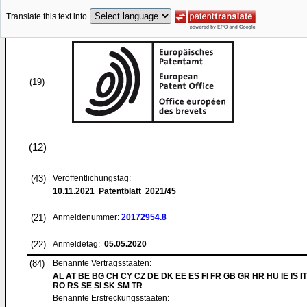
Translate this text into
(19)
(12)
(43)
Veröffentlichungstag:
10.11.2021
Patentblatt 2021/45
(21)
Anmeldenummer:
20172954.8
(22)
Anmeldetag:
05.05.2020
(84)
Benannte Vertragsstaaten:
AL AT BE BG CH CY CZ DE DK EE ES FI FR GB GR HR HU IE IS IT
RO RS SE SI SK SM TR
Benannte Erstreckungsstaaten: