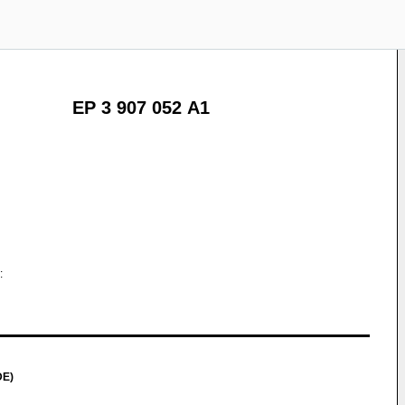
EP 3 907 052 A1
:
DE)