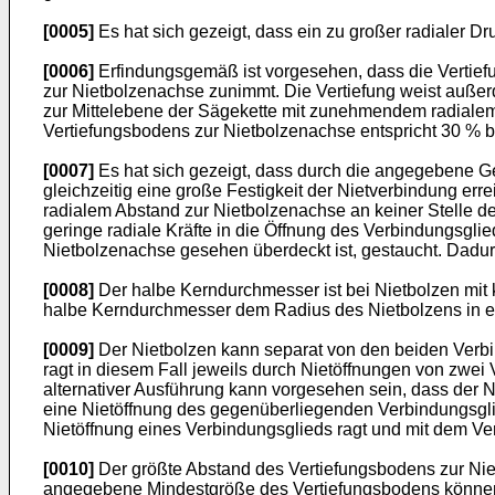
[0005]
Es hat sich gezeigt, dass ein zu großer radialer Dr
[0006]
Erfindungsgemäß ist vorgesehen, dass die Vertief
zur Nietbolzenachse zunimmt. Die Vertiefung weist auße
zur Mittelebene der Sägekette mit zunehmendem radialem
Vertiefungsbodens zur Nietbolzenachse entspricht 30 % 
[0007]
Es hat sich gezeigt, dass durch die angegebene G
gleichzeitig eine große Festigkeit der Nietverbindung e
radialem Abstand zur Nietbolzenachse an keiner Stelle 
geringe radiale Kräfte in die Öffnung des Verbindungsgli
Nietbolzenachse gesehen überdeckt ist, gestaucht. Dadur
[0008]
Der halbe Kerndurchmesser ist bei Nietbolzen mit k
halbe Kerndurchmesser dem Radius des Nietbolzens in e
[0009]
Der Nietbolzen kann separat von den beiden Verbin
ragt in diesem Fall jeweils durch Nietöffnungen von zwe
alternativer Ausführung kann vorgesehen sein, dass der Ni
eine Nietöffnung des gegenüberliegenden Verbindungsglieds
Nietöffnung eines Verbindungsglieds ragt und mit dem Ve
[0010]
Der größte Abstand des Vertiefungsbodens zur Nie
angegebene Mindestgröße des Vertiefungsbodens können 