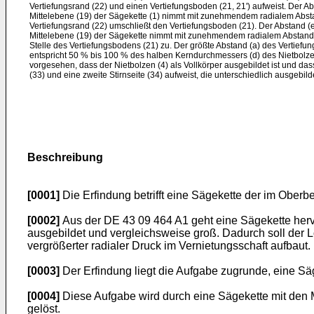
Vertiefungsrand (22) und einen Vertiefungsboden (21, 21') aufweist. Der A
Mittelebene (19) der Sägekette (1) nimmt mit zunehmendem radialem Absta
Vertiefungsrand (22) umschließt den Vertiefungsboden (21). Der Abstand (
Mittelebene (19) der Sägekette nimmt mit zunehmendem radialem Abstand 
Stelle des Vertiefungsbodens (21) zu. Der größte Abstand (a) des Vertiefu
entspricht 50 % bis 100 % des halben Kerndurchmessers (d) des Nietbolzens
vorgesehen, dass der Nietbolzen (4) als Vollkörper ausgebildet ist und dass
(33) und eine zweite Stirnseite (34) aufweist, die unterschiedlich ausgebild
Beschreibung
[0001]
Die Erfindung betrifft eine Sägekette der im Ober
[0002]
Aus der
DE 43 09 464 A1
geht eine Sägekette herv
ausgebildet und vergleichsweise groß. Dadurch soll der
vergrößerter radialer Druck im Vernietungsschaft aufbaut.
[0003]
Der Erfindung liegt die Aufgabe zugrunde, eine Sä
[0004]
Diese Aufgabe wird durch eine Sägekette mit den 
gelöst.