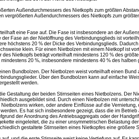
rgrößerten Außendurchmessers des Nietkopfs zum größten Abstan
alben vergrößerten Außendurchmessers des Nietkopfs zum größt
eilhaft eine Fase auf. Die Fase ist insbesondere an der Außense
der Fase an der Nietöffnung des Verbindungsglieds ist vorteilha
ndere höchstens 20 % der Dicke des Verbindungsglieds. Dadurch 
hsweise klein. Für einen Nietbolzen mit einem Nietkopf ist vor
 des Nietkopfs beträgt vorteilhaft mindestens 120 % des größ
aft mindestens 20 %, insbesondere mindestens 40 % des halben
inen Bundbolzen. Der Nietbolzen weist vorteilhaft einen Bund au
r Verbindungsglieder. Über den Bundbolzen kann auf einfache W
ergestellt werden.
die Gestaltung der beiden Stirnseiten eines Nietbolzens. Der Niet
schiedlich ausgebildet sind. Durch einen Nietbolzen mit untersch
s Nietbolzens wirken, oder andere Einflüsse auf die Vernietung,
 werden. Es hat sich insbesondere gezeigt, dass die im Betrieb
fgrund der Anordnung des Antriebsaggregats oder der Handgriffe
ägekette eingeleitet, die zu einer unsymmetrischen Belastung d
chiedlich gestaltete Stirnseiten eines Nietkopfes eine größere 
ng auf, und die erste Stirnseite weist keine Vertiefung auf. Es 