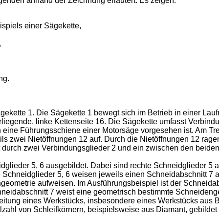
genden anhand der Zeichnung erläutert. Es zeigen:
spiels einer Sägekette,
,
ng.
gekette 1. Die Sägekette 1 bewegt sich im Betrieb in einer Laufr
erliegende, linke Kettenseite 16. Die Sägekette umfasst Verbindu
in eine Führungsschiene einer Motorsäge vorgesehen ist. Am Tre
eils zwei Nietöffnungen 12 auf. Durch die Nietöffnungen 12 ragen
t durch zwei Verbindungsglieder 2 und ein zwischen den beiden
dglieder 5, 6 ausgebildet. Dabei sind rechte Schneidglieder 5 
ie Schneidglieder 5, 6 weisen jeweils einen Schneidabschnitt 7
eometrie aufweisen. Im Ausführungsbeispiel ist der Schneidab
neidabschnitt 7 weist eine geometrisch bestimmte Schneidengeo
beitung eines Werkstücks, insbesondere eines Werkstücks aus B
zahl von Schleifkörnern, beispielsweise aus Diamant, gebildet 