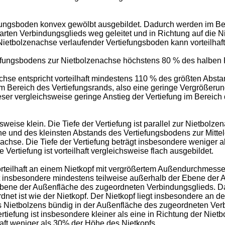
tiefungsboden konvex gewölbt ausgebildet. Dadurch werden im B
rten Verbindungsglieds weg geleitet und in Richtung auf die N
Nietbolzenachse verlaufender Vertiefungsboden kann vorteilhaft
rtiefungsbodens zur Nietbolzenachse höchstens 80 % des halbe
chse entspricht vorteilhaft mindestens 110 % des größten Abs
 im Bereich des Vertiefungsrands, also eine geringe Vergrößeru
r vergleichsweise geringe Anstieg der Vertiefung im Bereich d
weise klein. Die Tiefe der Vertiefung ist parallel zur Nietbolze
 und des kleinsten Abstands des Vertiefungsbodens zur Mitteleben
chse. Die Tiefe der Vertiefung beträgt insbesondere weniger al
ertiefung ist vorteilhaft vergleichsweise flach ausgebildet.
vorteilhaft an einem Nietkopf mit vergrößertem Außendurchmesse
gt insbesondere mindestens teilweise außerhalb der Ebene der
r Ebene der Außenfläche des zugeordneten Verbindungsglieds. D
net ist wie der Nietkopf. Der Nietkopf liegt insbesondere an d
s Nietbolzens bündig in der Außenfläche des zugeordneten Ver
 Vertiefung ist insbesondere kleiner als eine in Richtung der N
haft weniger als 30% der Höhe des Nietkopfs.