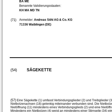
BA ME
Benannte Validierungsstaaten:
KH MA MD TN
(71)
Anmelder:
Andreas Stihl AG & Co. KG
71336 Waiblingen (DE)
SÄGEKETTE
(54)
(57)
Eine Sägekette (1) umfasst Verbindungsglieder (2) und Treibglieder (3)
Nietbolzenachsen (18) gelenkig miteinander verbunden sind. Die Nietbolz
Nietöffnung (11) mindestens eines Verbindungsglieds (2) und eine Nietöffnu
Mindestens ein Nietbolzen (4) weist an mindestens einer Stirnseite (34) ein