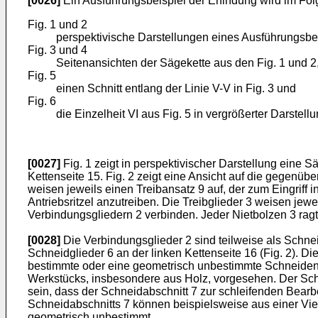
[0026]
Ein Ausführungsbeispiel der Erfindung wird im Fol
Fig. 1 und 2
perspektivische Darstellungen eines Ausführungsbei
Fig. 3 und 4
Seitenansichten der Sägekette aus den Fig. 1 und 2
Fig. 5
einen Schnitt entlang der Linie V-V in Fig. 3 und
Fig. 6
die Einzelheit VI aus Fig. 5 in vergrößerter Darstellu
[0027]
Fig. 1 zeigt in perspektivischer Darstellung eine Sä
Kettenseite 15. Fig. 2 zeigt eine Ansicht auf die gegenüb
weisen jeweils einen Treibansatz 9 auf, der zum Eingriff 
Antriebsritzel anzutreiben. Die Treibglieder 3 weisen jew
Verbindungsgliedern 2 verbinden. Jeder Nietbolzen 3 rag
[0028]
Die Verbindungsglieder 2 sind teilweise als Schnei
Schneidglieder 6 an der linken Kettenseite 16 (Fig. 2). D
bestimmte oder eine geometrisch unbestimmte Schneideng
Werkstücks, insbesondere aus Holz, vorgesehen. Der Sch
sein, dass der Schneidabschnitt 7 zur schleifenden Bear
Schneidabschnitts 7 können beispielsweise aus einer Viel
geometrisch unbestimmt.