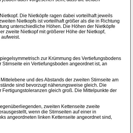
Nietkopf. Die Nietköpfe ragen dabei vorteilhaft jeweils
ten Nietkopfs ist vorteilhaft größer als die in Richtung
ltung unterschiedliche Höhen. Die Höhen der Nietköpfe
r zweite Nietkopf mit größerer Höhe der Nietkopf,
 aufweist.
s spiegelsymmetrisch zur Krümmung des Vertiefungsbodens
Stirnseite ein Vertiefungsboden angeordnet ist, an
r Mittelebene und des Abstands der zweiten Stirnseite am
 Abstände sind bevorzugt näherungsweise gleich. Die
Fertigungstoleranzen gleich groß. Die Mittelpunkte der
er gegenüberliegenden, zweiten Kettenseite zweite
rausgestellt, wenn die Stirnseiten auf einer in
links angeordneten linken Kettenseite angeordnet sind,