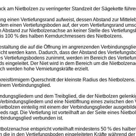
uck am Nietbolzen zu verringerter Standzeit der Sägekette führ
ung einen Vertiefungsrand aufweist, dessen Abstand zur Mitte
rdem einen Vertiefungsboden auf, der vom Vertiefungsrand umsc
 Abstand zur Nietbolzenachse an keiner Stelle des Vertiefung
bis 100 % des halben Kerndurchmessers des Nietbolzens.
estaltung die auf die Öffnung im angrenzenden Verbindungsglie
rreicht werden kann. Dadurch, dass der Abstand des Vertiefung
des Vertiefungsbodens zunimmt, werden im Bereich des Vertief
eds eingeleitet. Der Niet wird in dem Bereich um die Nietbolze
ch werden hohe Vernietungskräfte erzielt.
reisförmigem Querschnitt der kleinste Radius des Nietbolzens. 
inem Verbindungsglied.
dungsgliedern und dem Treibglied, die der Nietbolzen gelenkig
i Verbindungsgliedern und eine Nietöffnung eines zwischen den 
etbolzen einteilig mit einem der Verbindungsglieder ausgebilde
 ragt. Die Vertiefung ist vorteilhaft an der Seite eines Nietb
rbindungsglied verbunden ist.
tbolzenachse entspricht vorteilhaft mindestens 50 % des halb
die in den Vertiefungsboden eingeleiteten Kräfte während de