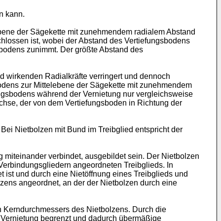
en kann.
lebene der Sägekette mit zunehmendem radialem Abstand
hlossen ist, wobei der Abstand des Vertiefungsbodens
sbodens zunimmt. Der größte Abstand des
d wirkenden Radialkräfte verringert und dennoch
sbodens zur Mittelebene der Sägekette mit zunehmendem
ungsbodens während der Vernietung nur vergleichsweise
nachse, der von dem Vertiefungsboden in Richtung der
Bei Nietbolzen mit Bund im Treibglied entspricht der
 miteinander verbindet, ausgebildet sein. Der Nietbolzen
Verbindungsgliedern angeordneten Treibglieds. In
t ist und durch eine Nietöffnung eines Treibglieds und
olzens angeordnet, an der der Nietbolzen durch eine
en Kerndurchmessers des Nietbolzens. Durch die
r Vernietung begrenzt und dadurch übermäßige