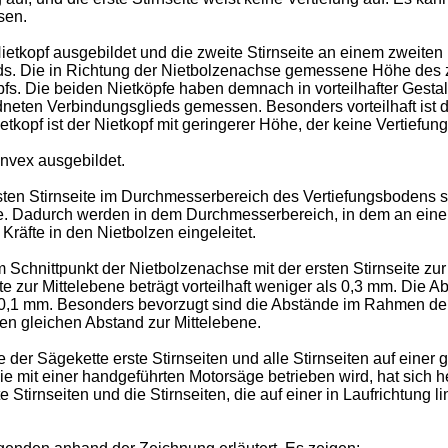
sen.
 Nietkopf ausgebildet und die zweite Stirnseite an einem zweiten 
. Die in Richtung der Nietbolzenachse gemessene Höhe des zwei
s. Die beiden Nietköpfe haben demnach in vorteilhafter Gesta
eten Verbindungsglieds gemessen. Besonders vorteilhaft ist de
etkopf ist der Nietkopf mit geringerer Höhe, der keine Vertiefung
onvex ausgebildet.
 ersten Stirnseite im Durchmesserbereich des Vertiefungsboden
e. Dadurch werden in dem Durchmesserbereich, in dem an einer 
räfte in den Nietbolzen eingeleitet.
m Schnittpunkt der Nietbolzenachse mit der ersten Stirnseite zu
te zur Mittelebene beträgt vorteilhaft weniger als 0,3 mm. Die
 0,1 mm. Besonders bevorzugt sind die Abstände im Rahmen der 
den gleichen Abstand zur Mittelebene.
ite der Sägekette erste Stirnseiten und alle Stirnseiten auf ein
ie mit einer handgeführten Motorsäge betrieben wird, hat sich he
 Stirnseiten und die Stirnseiten, die auf einer in Laufrichtung 