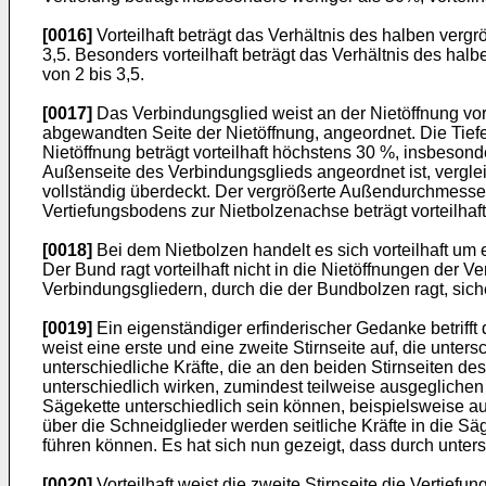
[0016]
Vorteilhaft beträgt das Verhältnis des halben ve
3,5. Besonders vorteilhaft beträgt das Verhältnis des h
von 2 bis 3,5.
[0017]
Das Verbindungsglied weist an der Nietöffnung vort
abgewandten Seite der Nietöffnung, angeordnet. Die Tiefe 
Nietöffnung beträgt vorteilhaft höchstens 30 %, insbeso
Außenseite des Verbindungsglieds angeordnet ist, vergleic
vollständig überdeckt. Der vergrößerte Außendurchmesser
Vertiefungsbodens zur Nietbolzenachse beträgt vorteilh
[0018]
Bei dem Nietbolzen handelt es sich vorteilhaft um e
Der Bund ragt vorteilhaft nicht in die Nietöffnungen de
Verbindungsgliedern, durch die der Bundbolzen ragt, sich
[0019]
Ein eigenständiger erfinderischer Gedanke betrifft 
weist eine erste und eine zweite Stirnseite auf, die unter
unterschiedliche Kräfte, die an den beiden Stirnseiten de
unterschiedlich wirken, zumindest teilweise ausgeglichen
Sägekette unterschiedlich sein können, beispielsweise au
über die Schneidglieder werden seitliche Kräfte in die S
führen können. Es hat sich nun gezeigt, dass durch unters
[0020]
Vorteilhaft weist die zweite Stirnseite die Vertiefu