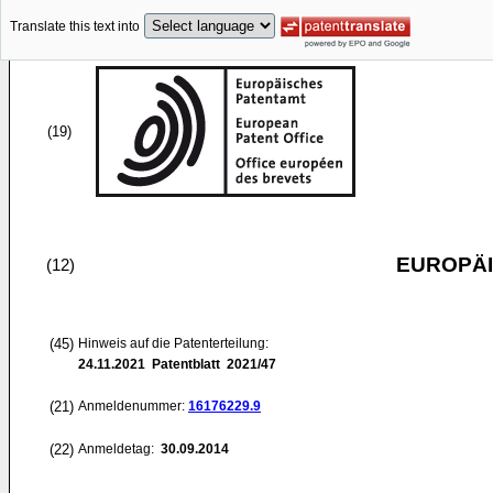
Translate this text into
(19)
EUROPÄI
(12)
(45)
Hinweis auf die Patenterteilung:
24.11.2021
Patentblatt 2021/47
(21)
Anmeldenummer:
16176229.9
(22)
Anmeldetag:
30.09.2014