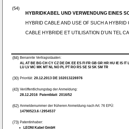
(54)
HYBRIDKABEL UND VERWENDUNG EINES S
HYBRID CABLE AND USE OF SUCH A HYBRID
CABLE HYBRIDE ET UTILISATION D'UN TEL C
(84)
Benannte Vertragsstaaten:
AL AT BE BG CH CY CZ DE DK EE ES FI FR GB GR HR HU IE IS IT L
LU LV MC MK MT NL NO PL PT RO RS SE SI SK SM TR
(30)
Priorität:
20.12.2013
DE 102013226976
(43)
Veröffentlichungstag der Anmeldung:
28.12.2016
Patentblatt 2016/52
(62)
Anmeldenummer der früheren Anmeldung nach Art. 76 EPÜ:
14790523.6 / 2954537
(73)
Patentinhaber:
LEONI Kabel GmbH