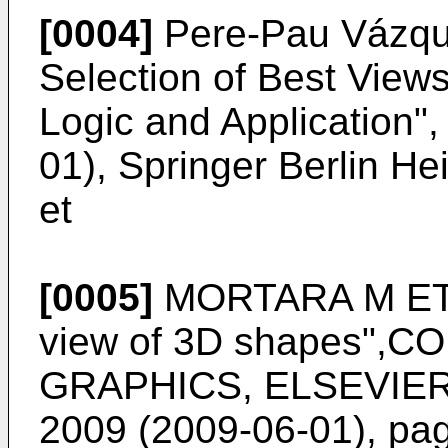
[0004]
Pere-Pau Vázqu
Selection of Best View
Logic and Application",
01), Springer Berlin He
et
[0005]
MORTARA M ET A
view of 3D shapes",
GRAPHICS, ELSEVIER, G
2009 (2009-06-01), pa