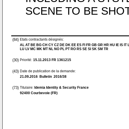
SCENE TO BE SHO
(84)
Etats contractants désignés:
AL AT BE BG CH CY CZ DE DK EE ES FI FR GB GR HR HU IE IS IT L
LU LV MC MK MT NL NO PL PT RO RS SE SI SK SM TR
(30)
Priorité:
15.11.2013
FR 1361215
(43)
Date de publication de la demande:
21.09.2016
Bulletin 2016/38
(73)
Titulaire:
Idemia Identity & Security France
92400 Courbevoie (FR)