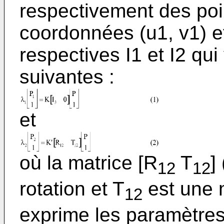
respectivement des poi
coordonnées (u1, v1) e
respectives I1 et I2 qui
suivantes :
et
où la matrice [R
T
]
12
12
rotation et T
est une m
12
exprime les paramètres