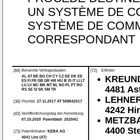
UN SYSTÈME DE C
SYSTÈME DE COM
CORRESPONDANT
(84)
Benannte Vertragsstaaten:
(72)
Erfinder:
AL AT BE BG CH CY CZ DE DK EE
KREUND
ES FI FR GB GR HR HU IE IS IT LI LT
LU LV MC MK MT NL NO PL PT RO
4481 As
RS SE SI SK SM TR
LEHNER
(30)
Priorität:
27.11.2017
AT 509842017
4242 Hi
(43)
Veröffentlichungstag der Anmeldung:
METZBA
07.10.2020
Patentblatt 2020/41
4400 Ste
(73)
Patentinhaber:
KEBA AG
4041 Linz (AT)