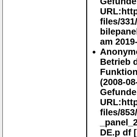
Gefunden
URL:http
files/33
bilepane
am 2019-
Anonymo
Betrieb 
Funktion
(2008-08
Gefunden
URL:http
files/85
_panel_
DE.p df 