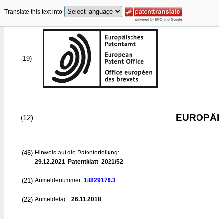
Translate this text into
(19)
EUROPÄI
(12)
(45)
Hinweis auf die Patenterteilung:
29.12.2021
Patentblatt 2021/52
(21)
Anmeldenummer:
18829179.3
(22)
Anmeldetag:
26.11.2018