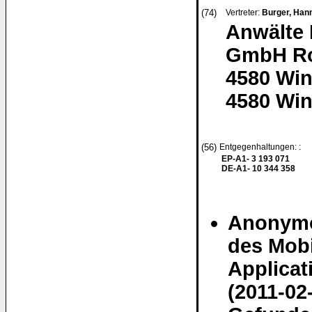
(74)
Vertreter:
Burger, Hann
Anwälte 
GmbH Ro
4580 Win
4580 Win
(56)
Entgegenhaltungen: :
EP-A1- 3 193 071
DE-A1- 10 344 358
Anonymo
des Mobi
Applicat
(2011-02