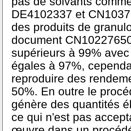
pas de solvants comme
DE4102337
et
CN1037
des produits de granul
document
CN1022765
supérieurs à 99% avec
égales à 97%, cependant 
reproduire des rendeme
50%. En outre le procé
génère des quantités é
ce qui n'est pas accep
œuvre dans un procédé 