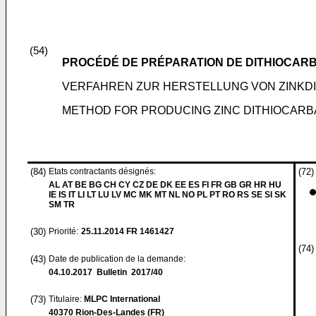
(54)
PROCÉDÉ DE PRÉPARATION DE DITHIOCARB
VERFAHREN ZUR HERSTELLUNG VON ZINKD
METHOD FOR PRODUCING ZINC DITHIOCAR
(84)
Etats contractants désignés:
(72)
AL AT BE BG CH CY CZ DE DK EE ES FI FR GB GR HR HU
IE IS IT LI LT LU LV MC MK MT NL NO PL PT RO RS SE SI SK
SM TR
(30)
Priorité:
25.11.2014
FR 1461427
(74)
(43)
Date de publication de la demande:
04.10.2017
Bulletin 2017/40
(73)
Titulaire:
MLPC International
40370 Rion-Des-Landes (FR)