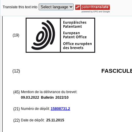
Translate this text into
(19)
FASCICUL
(12)
(45)
Mention de la délivrance du brevet:
09.03.2022
Bulletin 2022/10
(21)
Numéro de dépôt:
15808731.2
(22)
Date de dépôt:
25.11.2015