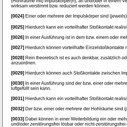
(Hohlräume mit) Impulskörper(n), an und/oder in einem
wirksam verstimmt bzw. reduziert werden können.
[0024]
Einer oder mehrere der Impulskörper sind (jeweils)
[0025]
Hierdurch kann ein vorteilhafter Stoßkontakt realis
[0026]
In einer Ausführung ist in dem bzw. einem oder me
[0027]
Hierdurch können vorteilhafte Einzelstoßkontakte r
[0028]
Rein theoretisch ist es auch denkbar, zusätzlich o
anzuordnen.
[0029]
Hierdurch können auch Stoßkontakte zwischen Impu
[0030]
In einer Ausführung sind der bzw. einer oder mehre
luftgefüllt sein kann.
[0031]
Hierdurch kann ein vorteilhafter Stoßkontakt realis
[0032]
Der bzw. einer oder mehrere der Hohlräume sind (
[0033]
Dabei können in einer Weiterbildung ein oder mehr
und/oder zerstörungsfrei lösbar oder nicht-zerstörungsf