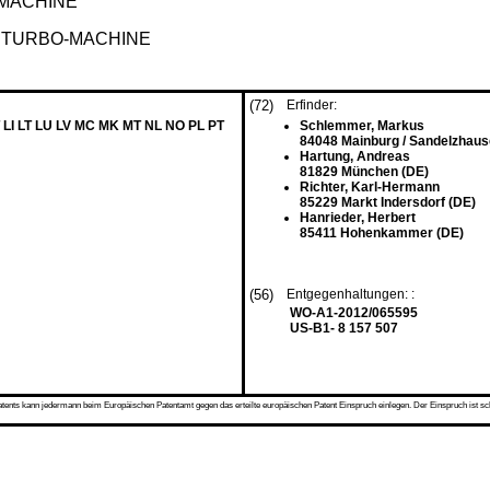
OMACHINE
 TURBO-MACHINE
(72)
Erfinder:
 LI LT LU LV MC MK MT NL NO PL PT
Schlemmer, Markus
84048 Mainburg / Sandelzhaus
Hartung, Andreas
81829 München (DE)
Richter, Karl-Hermann
85229 Markt Indersdorf (DE)
Hanrieder, Herbert
85411 Hohenkammer (DE)
(56)
Entgegenhaltungen: :
WO-A1-2012/065595
US-B1- 8 157 507
s kann jedermann beim Europäischen Patentamt gegen das erteilte europäischen Patent Einspruch einlegen. Der Einspruch ist schriftli