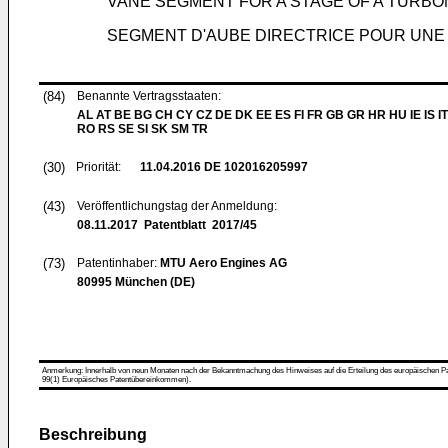
VANE SEGMENT FOR A STAGE OF A TURB
SEGMENT D'AUBE DIRECTRICE POUR UNE
(84)
Benannte Vertragsstaaten:
AL AT BE BG CH CY CZ DE DK EE ES FI FR GB GR HR HU IE IS IT
RO RS SE SI SK SM TR
(30)
Priorität:
11.04.2016
DE 102016205997
(43)
Veröffentlichungstag der Anmeldung:
08.11.2017
Patentblatt 2017/45
(73)
Patentinhaber:
MTU Aero Engines AG
80995 München (DE)
Anmerkung: Innerhalb von neun Monaten nach der Bekanntmachung des Hinweises auf die Erteilung des europäischen Patent
99(1) Europäisches Patentübereinkommen).
Beschreibung