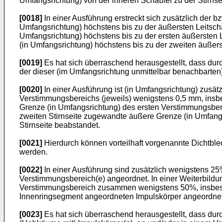
Umfangsrichtung) von der inneren Schaufel zu der Stirnse
[0018]
In einer Ausführung erstreckt sich zusätzlich der 
Umfangsrichtung) höchstens bis zu der äußersten Leitsch
Umfangsrichtung) höchstens bis zu der ersten äußersten 
(in Umfangsrichtung) höchstens bis zu der zweiten äußers
[0019]
Es hat sich überraschend herausgestellt, dass du
der dieser (im Umfangsrichtung unmittelbar benachbarte
[0020]
In einer Ausführung ist (in Umfangsrichtung) zusä
Verstimmungsbereichs (jeweils) wenigstens 0,5 mm, insbe
Grenze (in Umfangsrichtung) des ersten Verstimmungsber
zweiten Stirnseite zugewandte äußere Grenze (in Umfan
Stirnseite beabstandet.
[0021]
Hierdurch können vorteilhaft vorgenannte Dichtble
werden.
[0022]
In einer Ausführung sind zusätzlich wenigstens 2
Verstimmungsbereich(e) angeordnet. In einer Weiterbildu
Verstimmungsbereich zusammen wenigstens 50%, insbeso
Innenringsegment angeordneten Impulskörper angeordnet
[0023]
Es hat sich überraschend herausgestellt, dass dur