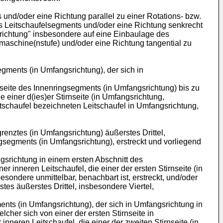
und/oder eine Richtung parallel zu einer Rotations- bzw.
s Leitschaufelsegments und/oder eine Richtung senkrecht
richtung" insbesondere auf eine Einbaulage des
aschine(nstufe) und/oder eine Richtung tangential zu
gments (in Umfangsrichtung), der sich in
nseite des Innenringsegments (in Umfangsrichtung) bis zu
 einer d(ies)er Stirnseite (in Umfangsrichtung,
tschaufel bezeichneten Leitschaufel in Umfangsrichtung,
enztes (in Umfangsrichtung) äußerstes Drittel,
gsegments (in Umfangsrichtung), erstreckt und vorliegend
gsrichtung in einem ersten Abschnitt des
 inneren Leitschaufel, die einer der ersten Stirnseite (in
ondere unmittelbar, benachbart ist, erstreckt, und/oder
tes äußerstes Drittel, insbesondere Viertel,
ts (in Umfangsrichtung), der sich in Umfangsrichtung in
her sich von einer der ersten Stirnseite in
neren Leitschaufel, die einer der zweiten Stirnseite (in