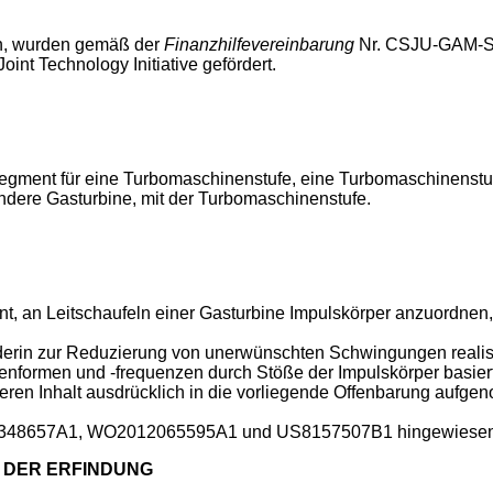
ben, wurden gemäß der
Finanzhilfevereinbarung
Nr. CSJU-GAM-S
Joint Technology Initiative gefördert.
lsegment für eine Turbomaschinenstufe, eine Turbomaschinenstu
dere Gasturbine, mit der Turbomaschinenstufe.
nt, an Leitschaufeln einer Gasturbine Impulskörper anzuordnen
erin zur Reduzierung von unerwünschten Schwingungen realisi
enformen und -frequenzen durch Stöße der Impulskörper basiert
ren Inhalt ausdrücklich in die vorliegende Offenbarung aufg
348657A1
,
WO2012065595A1
und
US8157507B1
hingewiesen
 DER ERFINDUNG