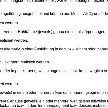
 Verstimmungsbereich alleine oder zwei Verstimmungsbereich
 kugelförmig ausgebildet und können aus Metall, Al
O
und/ode
2
3
iert werden.
hreren der Hohlräume (jeweils) genau ein Impulskörper angeord
ealisiert werden.
der alternativ in einer Ausführung in dem bzw. einem oder mehr
lskörpern realisiert werden.
re der Impulskörper (jeweils) ungefesselt bzw. frei beweglich i
iert werden.
jeweils) in einem oder mehreren (von dem Innenringsegment) s
ere Gehäuse (jeweils) ein oder mehrere, wenigstens teilweise
rei-lösbar an bzw. in dem Innenringsegment bzw. dessen, insbe