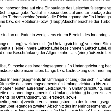
nd insbesondere auf eine Einbaulage des Leitschaufelsegments 
ichtungsangabe "radial" insbesondere auf eine Einbaulage de
e der Turbomaschine(nstufe), die Richtungsangabe "in Umfangs
ine bzw. die Rotations- bzw. (Haupt)Maschinenachse der Turbom
.
sind an und/oder in wenigstens einem Bereich des Innenringse
ngsrichtung), welcher sich (in Umfangsrichtung) von einer Stir
t als (eine) innere Leitschaufel bezeichneten Leitschaufel, die
d ohne Beschränkung der Allgemeinheit als (eine) äußerste Lei
lbe, Stirnseite des Innenringsegments (in Umfangsrichtung) begr
, insbesondere maximalen, Länge bzw. Erstreckung des Innenrin
es Innenringsegments (in Umfangsrichtung), der sich in Umfan
irnseite des Innenringsegments (in Umfangsrichtung) bis zu einer
barten ersten äußersten Leitschaufel in Umfangsrichtung, insbes
seite des Innenringsegments (in Umfangsrichtung) begrenztes ers
ents (in Umfangsrichtung), erstreckt, sowie
erliegenden) zweiten Verstimmungsbereich des Innenringsegmen
enüberliegenden zweiten Abschnitt des Innenringsegments, welc
ite des Innenringsegments (in Umfangsrichtung) bis zu einer in