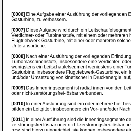
[0006]
Eine Aufgabe einer Ausführung der vorliegenden E
Gasturbine, zu verbessern.
[0007]
Diese Aufgabe wird durch ein Leitschaufelsegment
Verdichter- oder Turbinenstufe, mit einem oder mehreren
Flugtriebwerk-Gasturbine, mit einer oder mehreren solch
Unteransprüche.
[0008]
Nach einer Ausführung der vorliegenden Erfindung 
Turbomaschinenstufe, insbesondere eine Verdichter- ode
wenigstens ein Leitschaufelsegment wenigstens einer Tur
Gasturbine, insbesondere Flugtriebwerk-Gasturbine, ein
und/oder Umsetzung von kinetischer in Druckenergie, auf
[0009]
Das Innenringsegment ist radial innen von den Leit
oder nicht-zerstörungsfrei-lösbar verbunden.
[0010]
In einer Ausführung sind ein oder mehrere hier b
bilden ein Leitgitter, insbesondere ein Vor- und/oder Nach
[0011]
In einer Ausführung sind die Innenringsegmente d
zerstörungsfrei lösbar oder nicht-zerstörungsfrei-lösbar 
bzw. sind hierzu eingerichtet, sie können insbesondere ein