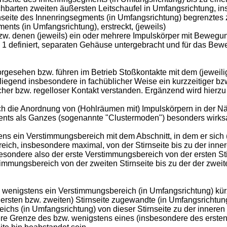
barten zweiten äußersten Leitschaufel in Umfangsrichtung, insb
nseite des Innenringsegments (in Umfangsrichtung) begrenztes z
nts (in Umfangsrichtung), erstreckt, (jeweils)
w. denen (jeweils) ein oder mehrere Impulskörper mit Bewegu
1 definiert, separaten Gehäuse untergebracht und für das Bew
orgesehen bzw. führen im Betrieb Stoßkontakte mit dem (jewei
rliegend insbesondere in fachüblicher Weise ein kurzzeitiger bz
cher bzw. regelloser Kontakt verstanden. Ergänzend wird hierzu
ch die Anordnung von (Hohlräumen mit) Impulskörpern in der Nä
ts als Ganzes (sogenannte "Clustermoden") besonders wirksa
tens ein Verstimmungsbereich mit dem Abschnitt, in dem er sich 
ich, insbesondere maximal, von der Stirnseite bis zu der innere
esondere also der erste Verstimmungsbereich von der ersten Stir
immungsbereich von der zweiten Stirnseite bis zu der der zwei
. wenigstens ein Verstimmungsbereich (in Umfangsrichtung) kürze
e ersten bzw. zweiten) Stirnseite zugewandte (in Umfangsricht
chs (in Umfangsrichtung) von dieser Stirnseite zu der inneren
ere Grenze des bzw. wenigstens eines (insbesondere des erste