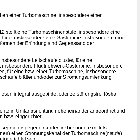
lten einer Turbomaschine, insbesondere einer
2 stellt eine Turbomaschinenstufe, insbesondere eine
chine, insbesondere eine Gasturbine, insbesondere eine
sformen der Erfindung sind Gegenstand der
nsbesondere Leitschaufelcluster, für eine
, insbesondere Flugtriebwerk-Gasturbine, insbesondere
en, für eine bzw. einer Turbomaschine, insbesondere
tschaufelblätter und/oder zur Strömungsumlenkung
esen integral ausgebildet oder zerstörungsfrei lösbar
gmente in Umfangsrichtung nebeneinander angeordnet und
n bzw. eingerichtet.
elsegmente gegeneinander, insbesondere mittels
 (innen) einen Strömungskanal der Turbomaschine(nstufe)
eingerichtet sein.