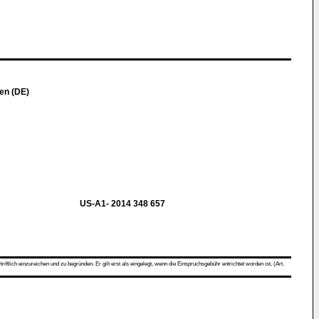
en (DE)
US-A1- 2014 348 657
ch einzureichen und zu begründen. Er gilt erst als eingelegt, wenn die Einspruchsgebühr entrichtet worden ist. (Art.