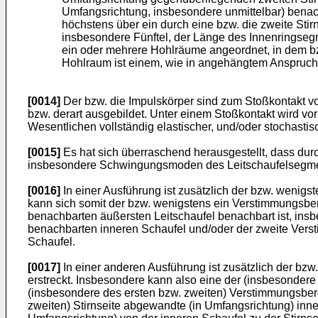
Umfangsrichtung, insbesondere unmittelbar) benach
höchstens über ein durch eine bzw. die zweite Stir
insbesondere Fünftel, der Länge des Innenringsegme
ein oder mehrere Hohlräume angeordnet, in dem bz
Hohlraum ist einem, wie in angehängtem Anspruch 
[0014]
Der bzw. die Impulskörper sind zum Stoßkontakt v
bzw. derart ausgebildet. Unter einem Stoßkontakt wird vo
Wesentlichen vollständig elastischer, und/oder stochastis
[0015]
Es hat sich überraschend herausgestellt, dass dur
insbesondere Schwingungsmoden des Leitschaufelsegmen
[0016]
In einer Ausführung ist zusätzlich der bzw. wenigs
kann sich somit der bzw. wenigstens ein Verstimmungsbere
benachbarten äußersten Leitschaufel benachbart ist, insb
benachbarten inneren Schaufel und/oder der zweite Verst
Schaufel.
[0017]
In einer anderen Ausführung ist zusätzlich der bzw
erstreckt. Insbesondere kann also eine der (insbesonder
(insbesondere des ersten bzw. zweiten) Verstimmungsberei
zweiten) Stirnseite abgewandte (in Umfangsrichtung) inn