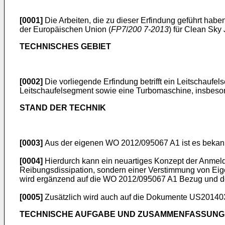
[0001]
Die Arbeiten, die zu dieser Erfindung geführt ha
der Europäischen Union (
FP7
/
200 7-2013
) für Clean Sky 
TECHNISCHES GEBIET
[0002]
Die vorliegende Erfindung betrifft ein Leitschaufe
Leitschaufelsegment sowie eine Turbomaschine, insbeson
STAND DER TECHNIK
[0003]
Aus der eigenen
WO 2012/095067 A1
ist es bekan
[0004]
Hierdurch kann ein neuartiges Konzept der Anmeld
Reibungsdissipation, sondern einer Verstimmung von Eig
wird ergänzend auf die
WO 2012/095067 A1
Bezug und de
[0005]
Zusätzlich wird auch auf die Dokumente
US20140
TECHNISCHE AUFGABE UND ZUSAMMENFASSUNG