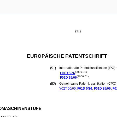
(11)
EUROPÄISCHE PATENTSCHRIFT
(51)
Internationale Patentklassifikation (IPC):
(2006.01)
F01D
5/26
(2006.01)
F01D
25/06
(52)
Gemeinsame Patentklassifikation (CPC) 
Y02T
50/60
;
F01D
5/26
;
F01D
25/06
;
F0
BOMASCHINENSTUFE