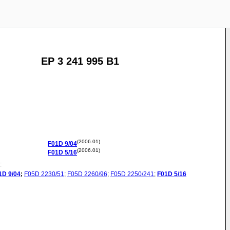
EP 3 241 995 B1
(2006.01)
F01D
9/04
(2006.01)
F01D
5/16
:
1D
9/04
;
F05D
2230/51
;
F05D
2260/96
;
F05D
2250/241
;
F01D
5/16