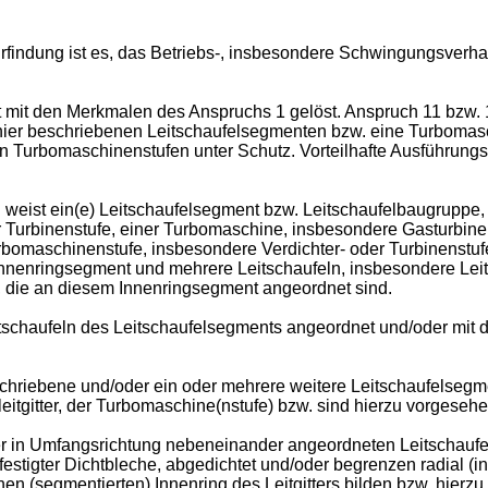
rfindung ist es, das Betriebs-, insbesondere Schwingungsverha
 mit den Merkmalen des Anspruchs 1 gelöst. Anspruch 11 bzw. 1
 hier beschriebenen Leitschaufelsegmenten bzw. eine Turbomas
en Turbomaschinenstufen unter Schutz. Vorteilhafte Ausführung
weist ein(e) Leitschaufelsegment bzw. Leitschaufelbaugruppe, i
r Turbinenstufe, einer Turbomaschine, insbesondere Gasturbine
bomaschinenstufe, insbesondere Verdichter- oder Turbinenstuf
 Innenringsegment und mehrere Leitschaufeln, insbesondere Lei
, die an diesem Innenringsegment angeordnet sind.
schaufeln des Leitschaufelsegments angeordnet und/oder mit di
eschriebene und/oder ein oder mehrere weitere Leitschaufelse
leitgitter, der Turbomaschine(nstufe) bzw. sind hierzu vorgesehe
er in Umfangsrichtung nebeneinander angeordneten Leitschauf
befestigter Dichtbleche, abgedichtet und/oder begrenzen radial
en (segmentierten) Innenring des Leitgitters bilden bzw. hierzu 