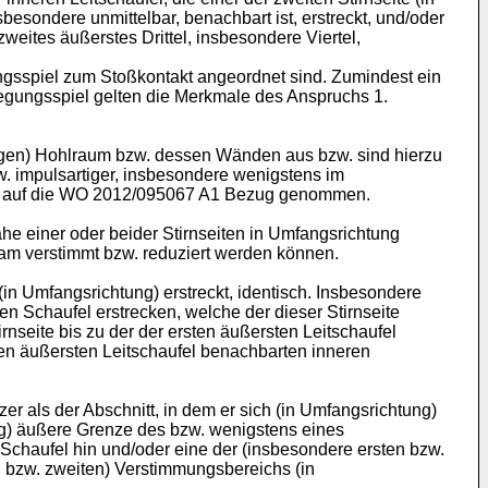
esondere unmittelbar, benachbart ist, erstreckt, und/oder
weites äußerstes Drittel, insbesondere Viertel,
ngsspiel zum Stoßkontakt angeordnet sind. Zumindest ein
egungsspiel gelten die Merkmale des Anspruchs 1.
ligen) Hohlraum bzw. dessen Wänden aus bzw. sind hierzu
w. impulsartiger, insbesondere wenigstens im
 auf die
WO 2012/095067 A1
Bezug genommen.
he einer oder beider Stirnseiten in Umfangsrichtung
m verstimmt bzw. reduziert werden können.
(in Umfangsrichtung) erstreckt, identisch. Insbesondere
n Schaufel erstrecken, welche der dieser Stirnseite
nseite bis zu der der ersten äußersten Leitschaufel
ten äußersten Leitschaufel benachbarten inneren
r als der Abschnitt, in dem er sich (in Umfangsrichtung)
ung) äußere Grenze des bzw. wenigstens eines
 Schaufel hin und/oder eine der (insbesondere ersten bzw.
n bzw. zweiten) Verstimmungsbereichs (in