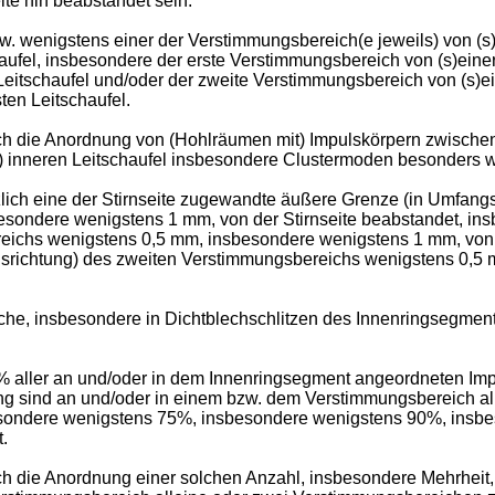
ite hin beabstandet sein.
bzw. wenigstens einer der Verstimmungsbereich(e jeweils) von (s
aufel, insbesondere der erste Verstimmungsbereich von (s)einer
Leitschaufel und/oder der zweite Verstimmungsbereich von (s)e
ten Leitschaufel.
rch die Anordnung von (Hohlräumen mit) Impulskörpern zwischen
n) inneren Leitschaufel insbesondere Clustermoden besonders w
tzlich eine der Stirnseite zugewandte äußere Grenze (in Umfang
sondere wenigstens 1 mm, von der Stirnseite beabstandet, ins
eichs wenigstens 0,5 mm, insbesondere wenigstens 1 mm, von d
gsrichtung) des zweiten Verstimmungsbereichs wenigstens 0,5
che, insbesondere in Dichtblechschlitzen des Innenringsegment
5% aller an und/oder in dem Innenringsegment angeordneten Im
ng sind an und/oder in einem bzw. dem Verstimmungsbereich al
ndere wenigstens 75%, insbesondere wenigstens 90%, insbes
.
ch die Anordnung einer solchen Anzahl, insbesondere Mehrheit, 