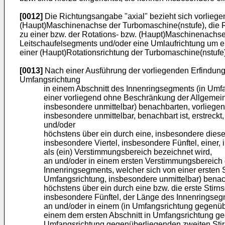
[0012]
Die Richtungsangabe "axial" bezieht sich vorliege
(Haupt)Maschinenachse der Turbomaschine(nstufe), die R
zu einer bzw. der Rotations- bzw. (Haupt)Maschinenachs
Leitschaufelsegments und/oder eine Umlaufrichtung um e
einer (Haupt)Rotationsrichtung der Turbomaschine(nstufe)
[0013]
Nach einer Ausführung der vorliegenden Erfindung 
Umfangsrichtung
in einem Abschnitt des Innenringsegments (in Umfa
einer vorliegend ohne Beschränkung der Allgemeinhei
insbesondere unmittelbar) benachbarten, vorliegen
insbesondere unmittelbar, benachbart ist, erstreckt,
und/oder
höchstens über ein durch eine, insbesondere diese
insbesondere Viertel, insbesondere Fünftel, einer
als (ein) Verstimmungsbereich bezeichnet wird,
an und/oder in einem ersten Verstimmungsbereich d
Innenringsegments, welcher sich von einer ersten St
Umfangsrichtung, insbesondere unmittelbar) benach
höchstens über ein durch eine bzw. die erste Stirn
insbesondere Fünftel, der Länge des Innenringsegm
an und/oder in einem (in Umfangsrichtung gegenüb
einem dem ersten Abschnitt in Umfangsrichtung geg
Umfangsrichtung gegenüberliegenden zweiten Stirnse