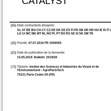
CATALYST
(84)
Etats contractants désignés:
AL AT BE BG CH CY CZ DE DK EE ES FI FR GB GR HR HU IE IS IT L
LU LV MC MK MT NL NO PL PT RO RS SE SI SK SM TR
(30)
Priorité:
07.07.2016
FR 1656565
(43)
Date de publication de la demande:
15.05.2019
Bulletin 2019/20
(73)
Titulaire:
Institut des Sciences et Industries du Vivant et de
l'Environnement - AgroParisTech
75231 Paris Cedex 05 (FR)