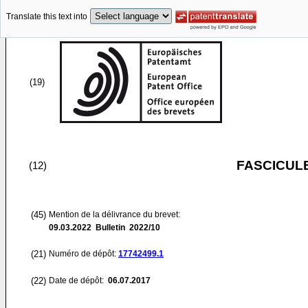
Translate this text into
(19)
FASCICUL
(12)
(45)
Mention de la délivrance du brevet:
09.03.2022
Bulletin 2022/10
(21)
Numéro de dépôt:
17742499.1
(22)
Date de dépôt:
06.07.2017