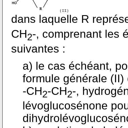
dans laquelle R repré
CH
-, comprenant les 
2
suivantes :
a) le cas échéant, p
formule générale (II)
-CH
-CH
-, hydrogén
2
2
lévoglucosénone pou
dihydrolévoglucosén