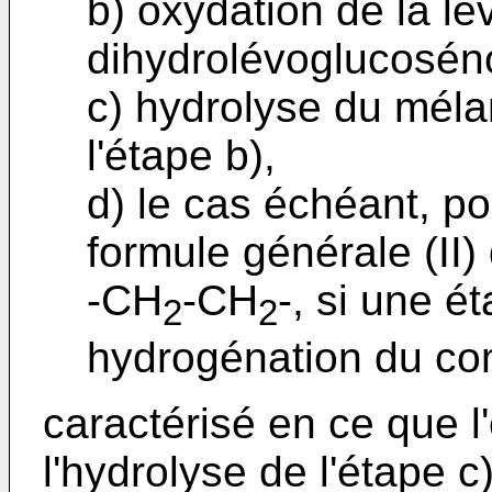
b) oxydation de la l
dihydrolévoglucoséno
c) hydrolyse du méla
l'étape b),
d) le cas échéant, p
formule générale (II)
-CH
-CH
-, si une é
2
2
hydrogénation du com
caractérisé en ce que l'
l'hydrolyse de l'étape c