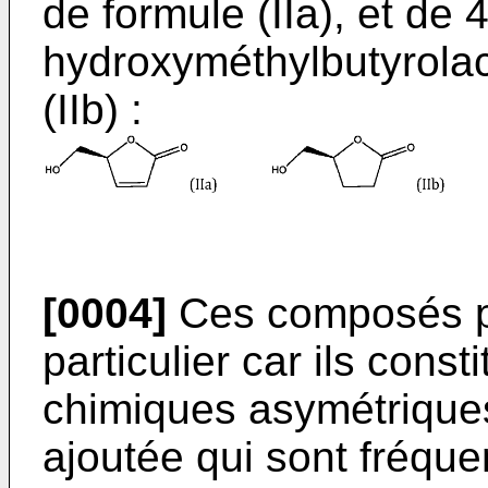
de formule (IIa), et de 4
hydroxyméthylbutyrola
(IIb) :
[0004]
Ces composés pr
particulier car ils cons
chimiques asymétriques 
ajoutée qui sont fréq