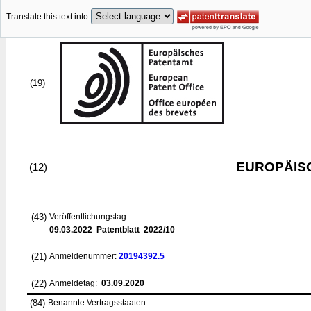
Translate this text into
(19)
EUROPÄIS
(12)
(43)
Veröffentlichungstag:
09.03.2022
Patentblatt 2022/10
(21)
Anmeldenummer:
20194392.5
(22)
Anmeldetag:
03.09.2020
(84)
Benannte Vertragsstaaten: