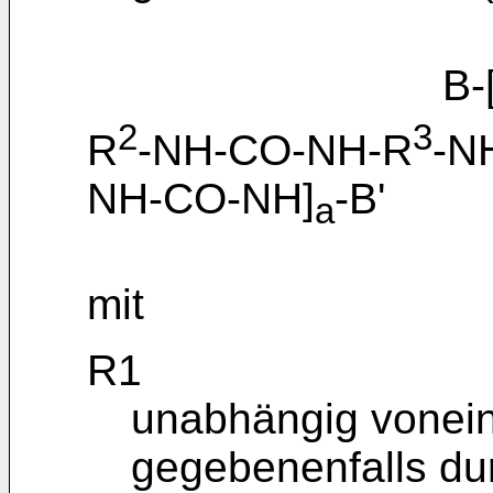
B-[
2
3
R
-NH-CO-NH-R
-N
NH-CO-NH]
-B'
a
mit
R1
unabhängig vonein
gegebenenfalls dur