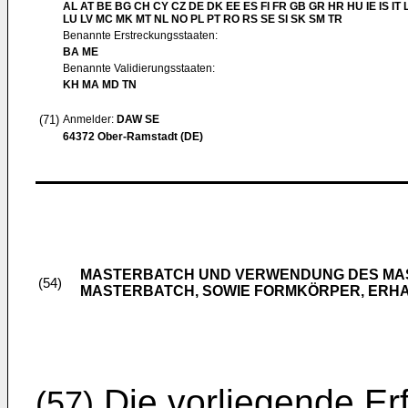
AL AT BE BG CH CY CZ DE DK EE ES FI FR GB GR HR HU IE IS IT L
LU LV MC MK MT NL NO PL PT RO RS SE SI SK SM TR
Benannte Erstreckungsstaaten:
BA ME
Benannte Validierungsstaaten:
KH MA MD TN
(71)
Anmelder:
DAW SE
64372 Ober-Ramstadt (DE)
MASTERBATCH UND VERWENDUNG DES MA
(54)
MASTERBATCH, SOWIE FORMKÖRPER, ERH
Die vorliegende Erf
(57)