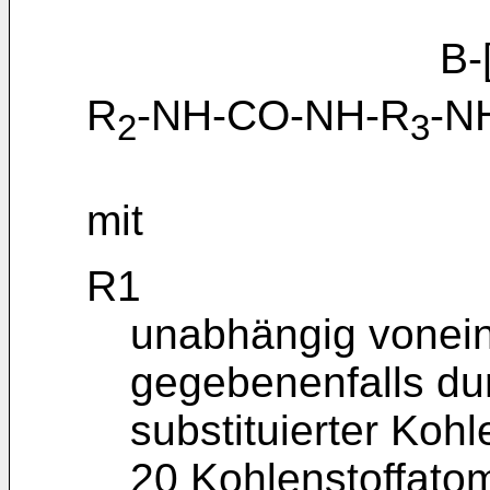
B-[
R
-NH-CO-NH-R
-N
2
3
mit
R1
unabhängig vonein
gegebenenfalls dur
substituierter Kohl
20 Kohlenstoffato