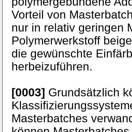
polymergebundene Addi
Vorteil von Masterbatch
nur in relativ geringe
Polymerwerkstoff beig
die gewünschte Einfärb
herbeizuführen.
[0003]
Grundsätzlich k
Klassifizierungssysteme
Masterbatches verwand
können Masterbatches e