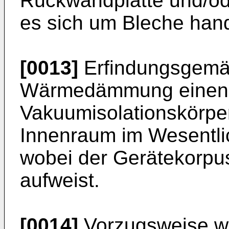
Rückwandplatte und/od
es sich um Bleche han
[0013]
Erfindungsgemäß
Wärmedämmung einen ei
Vakuumisolationskörper
Innenraum im Wesentlic
wobei der Gerätekorp
aufweist.
[0014]
Vorzugsweise we