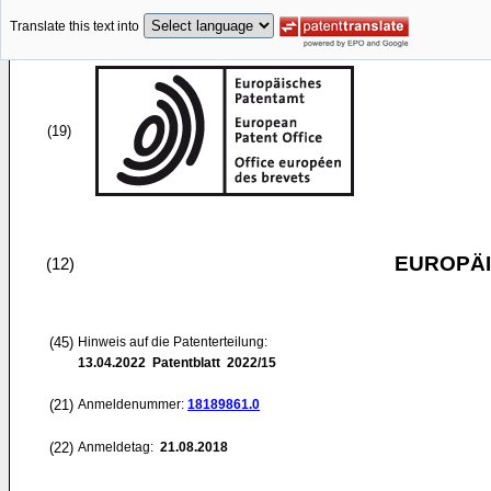
Translate this text into
(19)
EUROPÄI
(12)
(45)
Hinweis auf die Patenterteilung:
13.04.2022
Patentblatt 2022/15
(21)
Anmeldenummer:
18189861.0
(22)
Anmeldetag:
21.08.2018