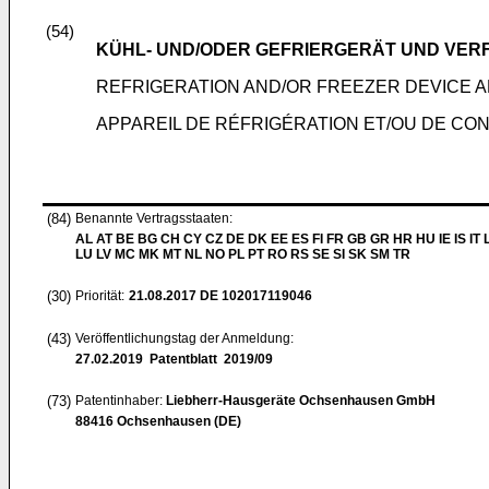
(54)
KÜHL- UND/ODER GEFRIERGERÄT UND VER
REFRIGERATION AND/OR FREEZER DEVICE 
APPAREIL DE RÉFRIGÉRATION ET/OU DE CO
(84)
Benannte Vertragsstaaten:
AL AT BE BG CH CY CZ DE DK EE ES FI FR GB GR HR HU IE IS IT L
LU LV MC MK MT NL NO PL PT RO RS SE SI SK SM TR
(30)
Priorität:
21.08.2017
DE 102017119046
(43)
Veröffentlichungstag der Anmeldung:
27.02.2019
Patentblatt 2019/09
(73)
Patentinhaber:
Liebherr-Hausgeräte Ochsenhausen GmbH
88416 Ochsenhausen (DE)