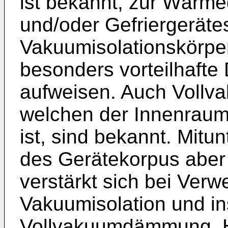
ist bekannt, zur Wärm
und/oder Gefriergeräte
Vakuumisolationskörpe
besonders vorteilhaft
aufweisen. Auch Voll
welchen der Innenraum 
ist, sind bekannt. Mit
des Gerätekorpus aber
verstärkt sich bei Ver
Vakuumisolation und i
Vollvakuumdämmung. H