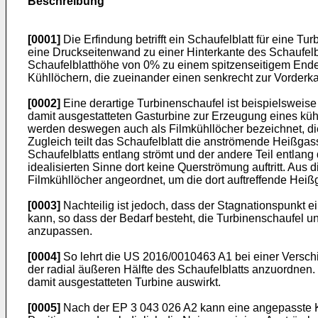
Beschreibung
[0001]
Die Erfindung betrifft ein Schaufelblatt für eine
eine Druckseitenwand zu einer Hinterkante des Schaufelbl
Schaufelblatthöhe von 0% zu einem spitzenseitigem Ende 
Kühllöchern, die zueinander einen senkrecht zur Vorderk
[0002]
Eine derartige Turbinenschaufel ist beispielsweis
damit ausgestatteten Gasturbine zur Erzeugung eines k
werden deswegen auch als Filmkühllöcher bezeichnet, di
Zugleich teilt das Schaufelblatt die anströmende Heißgas
Schaufelblatts entlang strömt und der andere Teil entlang
idealisierten Sinne dort keine Querströmung auftritt. Aus
Filmkühllöcher angeordnet, um die dort auftreffende Heiß
[0003]
Nachteilig ist jedoch, dass der Stagnationspunkt ei
kann, so dass der Bedarf besteht, die Turbinenschaufel 
anzupassen.
[0004]
So lehrt die
US 2016/0010463 A1
bei einer Versch
der radial äußeren Hälfte des Schaufelblatts anzuordnen.
damit ausgestatteten Turbine auswirkt.
[0005]
Nach der
EP 3 043 026 A2
kann eine angepasste Kü