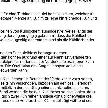
en lokalen Heißgasströmung nicht in entgegengesetzter
für eine Turbinenschaufel bereitzustellen, welches für
rtretbaren Menge an Kühlmittel eine hinreichende Kühlung
Reihen von Kühllöchern zumindest teilweise längs der
ung derart geringfügig gekrümmt, dass die Kühllöcher
iter saugseitig angeordnet sind als die Kühllöcher der
gung des Schaufelblatts herangezogenen
ngen können aufgrund einer zur Nennlast veränderten
felprofils im Bereich der Vorderkante oszillieren kann
n. Die Oszillation des Stagnationspunktes eines
net werden kann.
 Kühllöchern im Bereich der Vorderkante vorzusehen,
gseite hin verschoben, bezogen auf den oszillierenden
ittelt, in dem der Stagnationspunkt auftreten, kann.
eßend werden die beiden Kühllöcher so positioniert, dass
diglich zwei Kühlreihen anstelle von üblicherweise drei
 reduzierte Verbrauch an Kühlmittel trägt während des