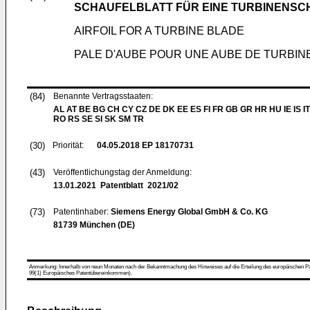
SCHAUFELBLATT FÜR EINE TURBINENSC
AIRFOIL FOR A TURBINE BLADE
PALE D'AUBE POUR UNE AUBE DE TURBIN
(84)
Benannte Vertragsstaaten:
AL AT BE BG CH CY CZ DE DK EE ES FI FR GB GR HR HU IE IS IT
RO RS SE SI SK SM TR
(30)
Priorität:
04.05.2018
EP 18170731
(43)
Veröffentlichungstag der Anmeldung:
13.01.2021
Patentblatt 2021/02
(73)
Patentinhaber:
Siemens Energy Global GmbH & Co. KG
81739 München (DE)
Anmerkung: Innerhalb von neun Monaten nach der Bekanntmachung des Hinweises auf die Erteilung des europäischen Patent
99(1) Europäisches Patentübereinkommen).