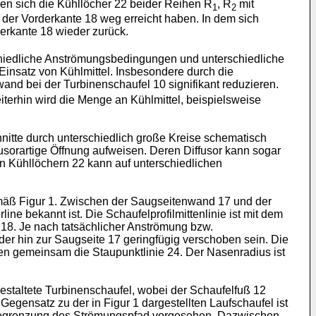
en sich die Kühllöcher 22 beider Reihen R
, R
mit
1
2
der Vorderkante 18 weg erreicht haben. In dem sich
erkante 18 wieder zurück.
rschiedliche Anströmungsbedingungen und unterschiedliche
insatz von Kühlmittel. Insbesondere durch die
wand bei der Turbinenschaufel 10 signifikant reduzieren.
terhin wird die Menge an Kühlmittel, beispielsweise
hnitte durch unterschiedlich große Kreise schematisch
fusorartige Öffnung aufweisen. Deren Diffusor kann sogar
den Kühllöchern 22 kann auf unterschiedlichen
gemäß Figur 1. Zwischen der Saugseitenwand 17 und der
ine bekannt ist. Die Schaufelprofilmittenlinie ist mit dem
 18. Je nach tatsächlicher Anströmung bzw.
der hin zur Saugseite 17 geringfügig verschoben sein. Die
ilden gemeinsam die Staupunktlinie 24. Der Nasenradius ist
sgestaltete Turbinenschaufel, wobei der Schaufelfuß 12
Gegensatz zu der in Figur 1 dargestellten Laufschaufel ist
r Begrenzung des Strömungspfad vorgesehen. Dazwischen