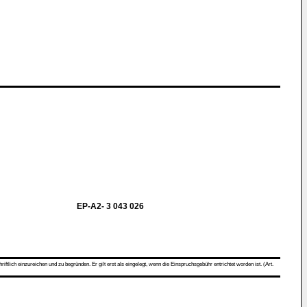
EP-A2- 3 043 026
ch einzureichen und zu begründen. Er gilt erst als eingelegt, wenn die Einspruchsgebühr entrichtet worden ist. (Art.