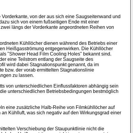
re Vorderkante, von der aus sich eine Saugseitenwand und
 dazu sich von einem fußseitigen Ende mit einer
t zwei längs der Vorderkante angeordneten Reihen von
ordneten Kühllöcher dienen während des Betriebs einer
den Heißgasströmung entgegenwirken. Die Kühllöcher
als "Shower Head Film Cooling Holes" bekannt sind.
der eine Teilstrom entlang der Saugseite des
ofil wird dabei Stagnationspunkt genannt, da im
e bzw. der vorab ermittelten Stagnationslinie
angen zu lassen.
atts von unterschiedlichen Einflussfaktoren abhängig sein
 die unterschiedlichen Betriebsbedingungen bestmöglich
eln eine zusätzliche Halb-Reihe von Filmkühllöcher auf
 an Kühlluft, was sich negativ auf den Wirkungsgrad einer
ttelten Verschiebung der Staupunktlinie nicht die