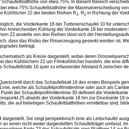
r Schaufelblatthöhe von etwa 75%. In diesem Bereich verschieb
 bei etwa 75% Schaufelblatthöhe die Maximalverschiebung von 
ie Kühllöcher 22 der beiden Reihen R
, R
in Richtung der Vord
1
2
s möglich, die Vorderkante 18 der Turbinenschaufel 10 für unte
hin hinreichenden Kühlung der Vorderkante 18 bei moderatem E
ern 22 anstelle von drei Reihen lässt sich der Herstellungsauf
ch, dass das Risiko der Risserzeugung gesenkt worden ist. Wei
gsgrades beiträgt.
 schematisch als Kreise dargestellt, wobei deren Drosselquersc
bei den Kühllöchern 22 um Filmkühllöcher handeln, die eine dif
 des Schaufelblatts 16 quer zu erfassender Abstand A zwischen 
 Querschnitt durch das Schaufelblatt 16 des ersten Beispiels 
inie, welche als Schaufelprofilmittenlinie oder auch als Camberl
nkt der Schaufelprofilmittenlinie 30 definiert die Vorderkante
nspunkt 25 abseits der Vorderkante 18 hin zur Druckseite 19 o
itts, die auf beliebigen Schaufelblatthöhen ermittelbar sind, b
4 dargestellt. Sie zeigt perspektivisch eine als Leitschaufel au
n einen nicht weiter dargestellten Schaufelträger umfasst. Im 
zenseitigen Ende 23 des Schaufelblatts eine Plattform 14 zu