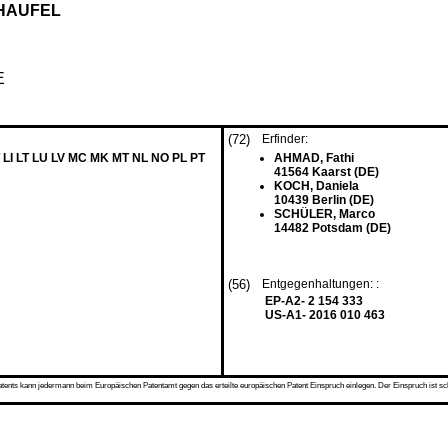
HAUFEL
E
(72)
Erfinder:
 LI LT LU LV MC MK MT NL NO PL PT
AHMAD, Fathi
41564 Kaarst (DE)
KOCH, Daniela
10439 Berlin (DE)
SCHÜLER, Marco
14482 Potsdam (DE)
(56)
Entgegenhaltungen: :
EP-A2- 2 154 333
US-A1- 2016 010 463
s kann jedermann beim Europäischen Patentamt gegen das erteilte europäischen Patent Einspruch einlegen. Der Einspruch ist schriftli