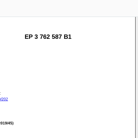
EP 3 762 587 B1
:
/202
019/45)