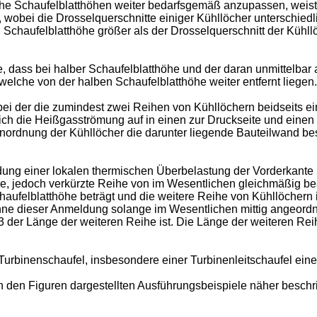
che Schaufelblatthöhen weiter bedarfsgemäß anzupassen, weis
, wobei die Drosselquerschnitte einiger Kühllöcher unterschied
 Schaufelblatthöhe größer als der Drosselquerschnitt der Kühll
e, dass bei halber Schaufelblatthöhe und der daran unmittelba
welche von der halben Schaufelblatthöhe weiter entfernt liegen.
bei der die zumindest zwei Reihen von Kühllöchern beidseits e
sich die Heißgasströmung auf in einen zur Druckseite und einen
Anordnung der Kühllöcher die darunter liegende Bauteilwand be
ng einer lokalen thermischen Überbelastung der Vorderkante h
e, jedoch verkürzte Reihe von im Wesentlichen gleichmäßig be
ufelblatthöhe beträgt und die weitere Reihe von Kühllöchern
Sinne dieser Anmeldung solange im Wesentlichen mittig angeordn
s 1/3 der Länge der weiteren Reihe ist. Die Länge der weiteren R
Turbinenschaufel, insbesondere einer Turbinenleitschaufel eine
 den Figuren dargestellten Ausführungsbeispiele näher beschri