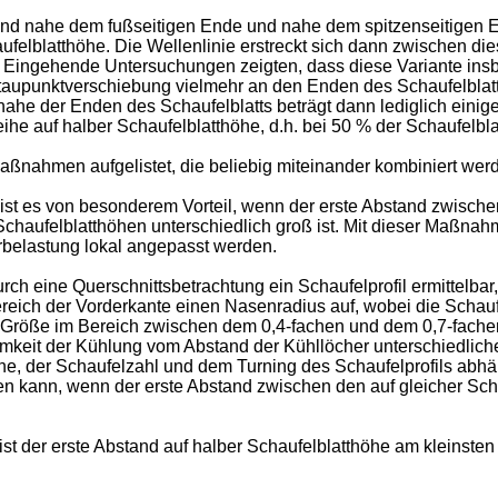
ind nahe dem fußseitigen Ende und nahe dem spitzenseitigen En
ufelblatthöhe. Die Wellenlinie erstreckt sich dann zwischen d
. Eingehende Untersuchungen zeigten, dass diese Variante insb
Staupunktverschiebung vielmehr an den Enden des Schaufelblatts
he der Enden des Schaufelblatts beträgt dann lediglich einige
eihe auf halber Schaufelblatthöhe, d.h. bei 50 % der Schaufelbl
aßnahmen aufgelistet, die beliebig miteinander kombiniert werd
t es von besonderem Vorteil, wenn der erste Abstand zwische
ge Schaufelblatthöhen unterschiedlich groß ist. Mit dieser Maß
urbelastung lokal angepasst werden.
durch eine Querschnittsbetrachtung ein Schaufelprofil ermittel
Bereich der Vorderkante einen Nasenradius auf, wobei die Schau
Größe im Bereich zwischen dem 0,4-fachen und dem 0,7-fache
keit der Kühlung vom Abstand der Kühllöcher unterschiedlic
, der Schaufelzahl und dem Turning des Schaufelprofils abhän
den kann, wenn der erste Abstand zwischen den auf gleicher Sch
ist der erste Abstand auf halber Schaufelblatthöhe am kleinst