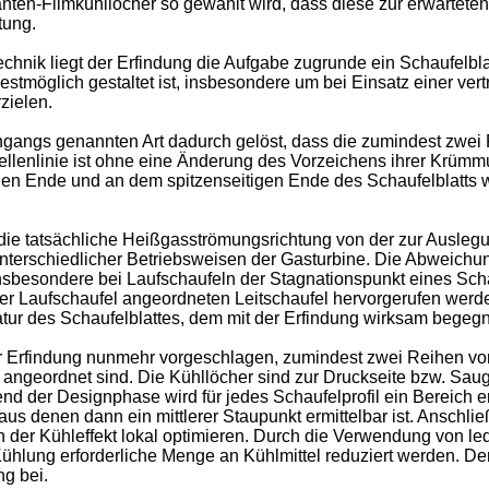
anten-Filmkühllöcher so gewählt wird, dass diese zur erwartet
tung.
ik liegt der Erfindung die Aufgabe zugrunde ein Schaufelblatt 
stmöglich gestaltet ist, insbesondere um bei Einsatz einer ve
zielen.
ngangs genannten Art dadurch gelöst, dass die zumindest zwei 
ellenlinie ist ohne eine Änderung des Vorzeichens ihrer Krümm
en Ende und an dem spitzenseitigen Ende des Schaufelblatts we
s die tatsächliche Heißgasströmungsrichtung von der zur Ausle
nterschiedlicher Betriebsweisen der Gasturbine. Die Abweichu
nsbesondere bei Laufschaufeln der Stagnationspunkt eines Schau
der Laufschaufel angeordneten Leitschaufel hervorgerufen werde
ratur des Schaufelblattes, dem mit der Erfindung wirksam begeg
r Erfindung nunmehr vorgeschlagen, zumindest zwei Reihen von
 angeordnet sind. Die Kühllöcher sind zur Druckseite bzw. Sau
d der Designphase wird für jedes Schaufelprofil ein Bereich erm
 aus denen dann ein mittlerer Staupunkt ermittelbar ist. Anschli
ch der Kühleffekt lokal optimieren. Durch die Verwendung von le
hlung erforderliche Menge an Kühlmittel reduziert werden. Der
g bei.