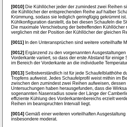
[0010]
Die Kühllöcher jeder der zumindest zwei Reihen s
die Kühllöcher der entsprechenden Reihe auf halber Scha
Krümmung, sodass sie lediglich geringfügig gekrümmt ist
Kühlkonfiguration darstellt, da bei diesen Schaufeln die 
Die maximale Verschiebung der betreffenden Kühllöcher na
verglichen mit der Position der Kühllöcher der gleichen R
[0011]
In den Unteransprüchen sind weitere vorteilhafte M
[0012]
Ergänzend zu den vorgenannten Ausgestaltungen is
Vorderkante variiert, so dass der erste Abstand für eini
im Bereich der Vorderkante an die individuelle Temperat
[0013]
Selbstverständlich ist für jede Schaufelblatthöhe 
Tropfens aufweist. Jedes Schaufelprofil weist mithin im 
zwischen den zumindest zwei Reihen aufweisen, dessen 
Untersuchungen haben herausgefunden, dass die Wirksam
sogenannten Nasenradius sowie der Länge der Camberline
effiziente Kühlung des Vorderkantenbereichs erzielt wer
Reihen im beanspruchten Intervall liegt.
[0014]
Gemäß einer weiteren vorteilhaften Ausgestaltung 
insbesondere moderat.