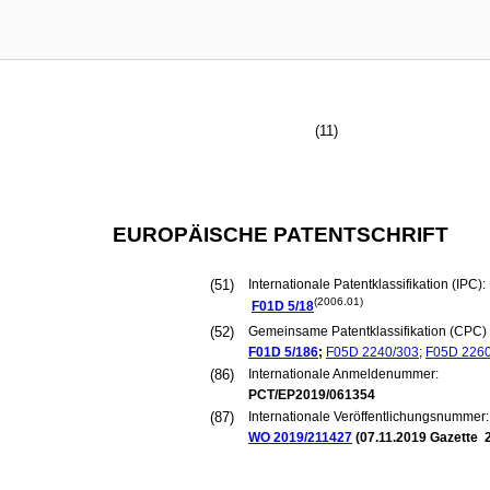
(11)
EUROPÄISCHE PATENTSCHRIFT
(51)
Internationale Patentklassifikation (IPC):
(2006.01)
F01D
5/18
(52)
Gemeinsame Patentklassifikation (CPC) 
F01D
5/186
;
F05D
2240/303
;
F05D
2260
(86)
Internationale Anmeldenummer:
PCT/EP2019/061354
(87)
Internationale Veröffentlichungsnummer:
WO 2019/211427
(
07.11.2019
Gazette 2