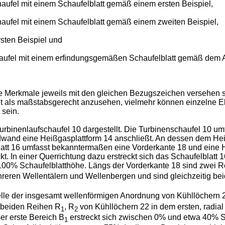
haufel mit einem Schaufelblatt gemäß einem ersten Beispiel,
chaufel mit einem Schaufelblatt gemäß einem zweiten Beispiel,
sten Beispiel und
chaufel mit einem erfindungsgemäßen Schaufelblatt gemäß dem 
e Merkmale jeweils mit den gleichen Bezugszeichen versehen s
cht als maßstabsgerecht anzusehen, vielmehr können einzelne 
 sein.
e Turbinenlaufschaufel 10 dargestellt. Die Turbinenschaufel 10 
wand eine Heißgasplattform 14 anschließt. An dessen dem Hei
att 16 umfasst bekanntermaßen eine Vorderkante 18 und eine H
. In einer Querrichtung dazu erstreckt sich das Schaufelblatt 
 100% Schaufelblatthöhe. Längs der Vorderkante 18 sind zwei 
hreren Wellentälern und Wellenbergen und sind gleichzeitig beid
nstelle der insgesamt wellenförmigen Anordnung von Kühllöchern
e beiden Reihen R
, R
von Kühllöchern 22 in dem ersten, radial
1
2
er erste Bereich B
erstreckt sich zwischen 0% und etwa 40% Sc
1