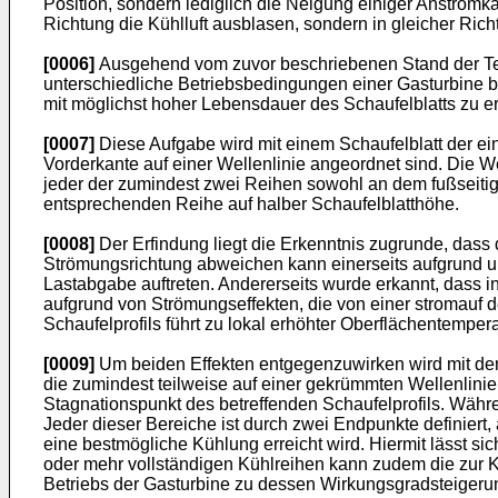
Position, sondern lediglich die Neigung einiger Anströmk
Richtung die Kühlluft ausblasen, sondern in gleicher Rich
[0006]
Ausgehend vom zuvor beschriebenen Stand der Techn
unterschiedliche Betriebsbedingungen einer Gasturbine be
mit möglichst hoher Lebensdauer des Schaufelblatts zu er
[0007]
Diese Aufgabe wird mit einem Schaufelblatt der ei
Vorderkante auf einer Wellenlinie angeordnet sind. Die W
jeder der zumindest zwei Reihen sowohl an dem fußseitig
entsprechenden Reihe auf halber Schaufelblatthöhe.
[0008]
Der Erfindung liegt die Erkenntnis zugrunde, das
Strömungsrichtung abweichen kann einerseits aufgrund u
Lastabgabe auftreten. Andererseits wurde erkannt, dass i
aufgrund von Strömungseffekten, die von einer stromauf 
Schaufelprofils führt zu lokal erhöhter Oberflächentempe
[0009]
Um beiden Effekten entgegenzuwirken wird mit de
die zumindest teilweise auf einer gekrümmten Wellenlinie
Stagnationspunkt des betreffenden Schaufelprofils. Währen
Jeder dieser Bereiche ist durch zwei Endpunkte definiert,
eine bestmögliche Kühlung erreicht wird. Hiermit lässt si
oder mehr vollständigen Kühlreihen kann zudem die zur Kü
Betriebs der Gasturbine zu dessen Wirkungsgradsteigerun