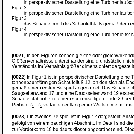
in perspektivischer Darstellung eine Turbinenlaufsc
Figur 2
in perspektivischer Darstellung eine Turbinenlaufs
Figur 3
das Schaufelprofil des Schaufelblatts gemäß dem er
Figur 4
in perspektivischer Darstellung eine Turbinenleits
[0021]
In den Figuren können gleiche oder gleichwirkend
Größenverhältnisse untereinander sind grundsätzlich ni
Verständnis im Verhältnis größer dimensioniert dargestellt
[0022]
In Figur 1 ist in perspektivischer Darstellung ein
tannenbaumförmigen Schaufelfuß 12, an den sich als End
gemäß einem ersten Beispiel angeordnet. Das Schaufelbl
Saugseitenwand 17 und eine Druckseitenwand 19 erstreckt
Schaufelblatthöhe zu einem spitzenseitigen Ende 23 bei
Reihen R
, R
verlaufen entlang einer Wellenlinie mit me
1
2
[0023]
Ein zweites Beispiel ist in Figur 2 dargestellt. A
gefolgt von einem bauchigen Abschnitt. Im Detail sind di
zur Vorderkante 18 beidseits dieser angeordnet sind. Dies