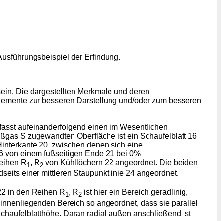
Ausführungsbeispiel der Erfindung.
ein. Die dargestellten Merkmale und deren
Elemente zur besseren Darstellung und/oder zum besseren
umfasst aufeinanderfolgend einen im Wesentlichen
ßgas S zugewandten Oberfläche ist ein Schaufelblatt 16
interkante 20, zwischen denen sich eine
16 von einem fußseitigen Ende 21 bei 0%
Reihen R
, R
von Kühllöchern 22 angeordnet. Die beiden
1
2
seits einer mittleren Staupunktlinie 24 angeordnet.
 22 in den Reihen R
, R
ist hier ein Bereich geradlinig,
1
2
 innenliegenden Bereich so angeordnet, dass sie parallel
haufelblatthöhe. Daran radial außen anschließend ist