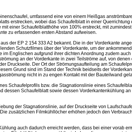
 Turbinenschaufel, umfassend eine von einem Heißgas anströmba
atts erstrecken, wobei das Schaufelblatt in einer Querrichtung
mit einer Schaufelblatthöhe von 100% erstreckt, mit zumindes
ante zu erfassenden ersten Abstand aufweisen.
e aus der
EP 2 154 333 A2
bekannt. Die in der Vorderkante ange
ühlenden Schutzfilmes über der Vorderkante, um der ankommen
e im Englischen aufgrund ihrer dichten Anordnung zudem auch 
strömung an der Vorderkante in zwei Teilströme auf, von denen 
 der Druckseite. Der Ort der Strömungsaufteilung am Schaufelpr
 diesem Grund sind im Stand der Technik beidseits der Vorderkant
gasströmung nicht in zu engen Kontakt mit der Bauteilwand gel
nes Schaufelprofils bzw. die Stagnationslinie eines Schaufelbl
und dessen Schaufelblatt sowie dessen Vorderkantenkühlung an
iebung der Stagnationslinie, auf der Druckseite von Laufschauf
 Die zusätzlichen Filmkühllöcher erhöhen jedoch den Verbrauch
hlung auch dadurch erreicht werden, dass bei einer vorab ermi