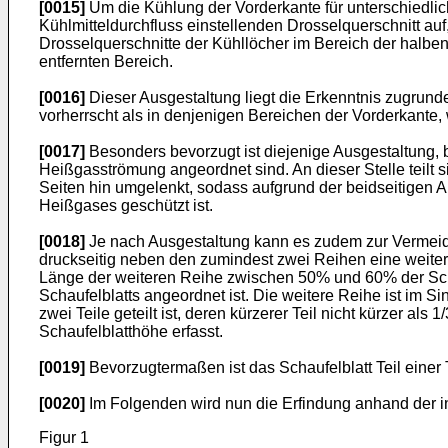
[0015]
Um die Kühlung der Vorderkante für unterschiedli
Kühlmitteldurchfluss einstellenden Drosselquerschnitt auf
Drosselquerschnitte der Kühllöcher im Bereich der halben
entfernten Bereich.
[0016]
Dieser Ausgestaltung liegt die Erkenntnis zugrund
vorherrscht als in denjenigen Bereichen der Vorderkante, 
[0017]
Besonders bevorzugt ist diejenige Ausgestaltung, 
Heißgasströmung angeordnet sind. An dieser Stelle teilt 
Seiten hin umgelenkt, sodass aufgrund der beidseitigen 
Heißgases geschützt ist.
[0018]
Je nach Ausgestaltung kann es zudem zur Vermeidu
druckseitig neben den zumindest zwei Reihen eine weiter
Länge der weiteren Reihe zwischen 50% und 60% der Scha
Schaufelblatts angeordnet ist. Die weitere Reihe ist im 
zwei Teile geteilt ist, deren kürzerer Teil nicht kürzer al
Schaufelblatthöhe erfasst.
[0019]
Bevorzugtermaßen ist das Schaufelblatt Teil einer 
[0020]
Im Folgenden wird nun die Erfindung anhand der in
Figur 1