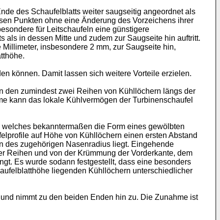
de des Schaufelblatts weiter saugseitig angeordnet als
iesen Punkten ohne eine Änderung des Vorzeichens ihrer
esondere für Leitschaufeln eine günstigere
 als in dessen Mitte und zudem zur Saugseite hin auftritt.
 Millimeter, insbesondere 2 mm, zur Saugseite hin,
atthöhe.
en können. Damit lassen sich weitere Vorteile erzielen.
n den zumindest zwei Reihen von Kühllöchern längs der
nahme kann das lokale Kühlvermögen der Turbinenschaufel
bar, welches bekanntermaßen die Form eines gewölbten
felprofile auf Höhe von Kühllöchern einen ersten Abstand
n des zugehörigen Nasenradius liegt. Eingehende
her Reihen und von der Krümmung der Vorderkante, dem
gt. Es wurde sodann festgestellt, dass eine besonders
aufelblatthöhe liegenden Kühllöchern unterschiedlicher
en und nimmt zu den beiden Enden hin zu. Die Zunahme ist