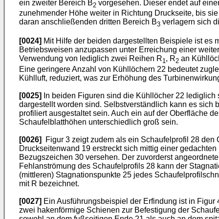
ein zweiter Bereich B
vorgesehen. Dieser endet auf eine
2
zunehmender Höhe weiter in Richtung Druckseite, bis sie
daran anschließenden dritten Bereich B
verlagern sich d
3
[0024]
Mit Hilfe der beiden dargestellten Beispiele ist e
Betriebsweisen anzupassen unter Erreichung einer weiter
Verwendung von lediglich zwei Reihen R
, R
an Kühllöch
1
2
Eine geringere Anzahl von Kühllöchern 22 bedeutet zuglei
Kühlluft, reduziert, was zur Erhöhung des Turbinenwirkun
[0025]
In beiden Figuren sind die Kühllöcher 22 lediglich
dargestellt worden sind. Selbstverständlich kann es sich 
profiliert ausgestaltet sein. Auch ein auf der Oberfläche
Schaufelblatthöhen unterschiedlich groß sein.
[0026]
Figur 3 zeigt zudem als ein Schaufelprofil 28 den
Druckseitenwand 19 erstreckt sich mittig einer gedachten L
Bezugszeichen 30 versehen. Der zuvorderst angeordnete Pu
Fehlanströmung des Schaufelprofils 28 kann der Stagnatio
(mittleren) Stagnationspunkte 25 jedes Schaufelprofilschn
mit R bezeichnet.
[0027]
Ein Ausführungsbeispiel der Erfindung ist in Figur 
zwei hakenförmige Schienen zur Befestigung der Schaufel a
sowohl an dem fußseitigen Ende 21 als auch an dem spit