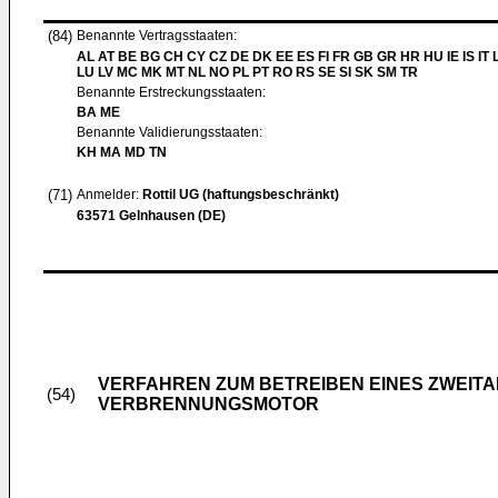
(84)
Benannte Vertragsstaaten:
AL AT BE BG CH CY CZ DE DK EE ES FI FR GB GR HR HU IE IS IT L
LU LV MC MK MT NL NO PL PT RO RS SE SI SK SM TR
Benannte Erstreckungsstaaten:
BA ME
Benannte Validierungsstaaten:
KH MA MD TN
(71)
Anmelder:
Rottil UG (haftungsbeschränkt)
63571 Gelnhausen (DE)
VERFAHREN ZUM BETREIBEN EINES ZWEIT
(54)
VERBRENNUNGSMOTOR