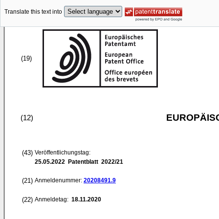
Translate this text into
(19)
EUROPÄIS
(12)
(43)
Veröffentlichungstag:
25.05.2022
Patentblatt 2022/21
(21)
Anmeldenummer:
20208491.9
(22)
Anmeldetag:
18.11.2020