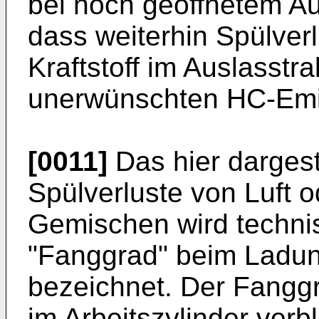
bei noch geöffnetem A
dass weiterhin Spülver
Kraftstoff im Auslasstr
unerwünschten HC-Emi
[0011]
Das hier dargest
Spülverluste von Luft od
Gemischen wird techni
"Fanggrad" beim Ladu
bezeichnet. Der Fanggr
im Arbeitszylinder ver