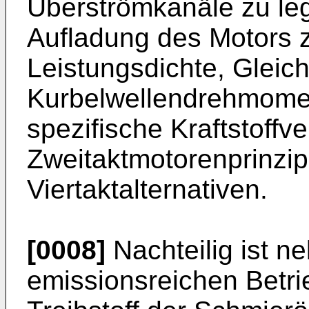
Überströmkanäle zu le
Aufladung des Motors z
Leistungsdichte, Gleich
Kurbelwellendrehmomen
spezifische Kraftstoffv
Zweitaktmotorenprinzip
Viertaktalternativen.
[0008]
Nachteilig ist n
emissionsreichen Betri