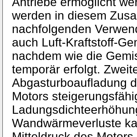
Antriebe ermöglicht we
werden in diesem Zus
nachfolgenden Verwend
auch Luft-Kraftstoff-Ge
nachdem wie die Gemis
temporär erfolgt. Zweit
Abgasturboaufladung 
Motors steigerungsfähi
Ladungsdichteerhöhun
Wandwärmeverluste ka
Mitteldruck des Motors 