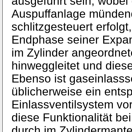
ausgeführt sein, wobei 
Auspuffanlage münde
schlitzgesteuert erfolg
Endphase seiner Expa
im Zylinder angeordnet
hinweggleitet und diese
Ebenso ist gaseinlassse
üblicherweise ein ent
Einlassventilsystem v
diese Funktionalität be
durch im Zylindermante