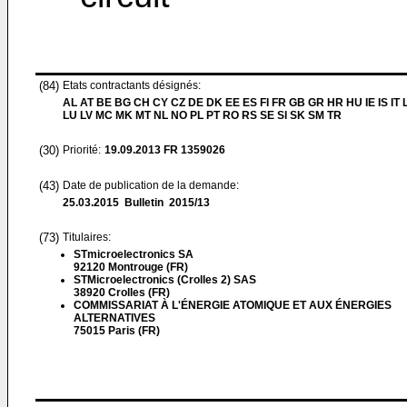
(84)
Etats contractants désignés:
AL AT BE BG CH CY CZ DE DK EE ES FI FR GB GR HR HU IE IS IT L
LU LV MC MK MT NL NO PL PT RO RS SE SI SK SM TR
(30)
Priorité:
19.09.2013
FR 1359026
(43)
Date de publication de la demande:
25.03.2015
Bulletin 2015/13
(73)
Titulaires:
STmicroelectronics SA
92120 Montrouge (FR)
STMicroelectronics (Crolles 2) SAS
38920 Crolles (FR)
COMMISSARIAT À L'ÉNERGIE ATOMIQUE ET AUX ÉNERGIES
ALTERNATIVES
75015 Paris (FR)