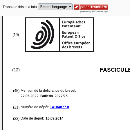
Translate this text into
(19)
FASCICUL
(12)
(45)
Mention de la délivrance du brevet:
22.06.2022
Bulletin 2022/25
(21)
Numéro de dépôt:
14184877.0
(22)
Date de dépôt:
16.09.2014