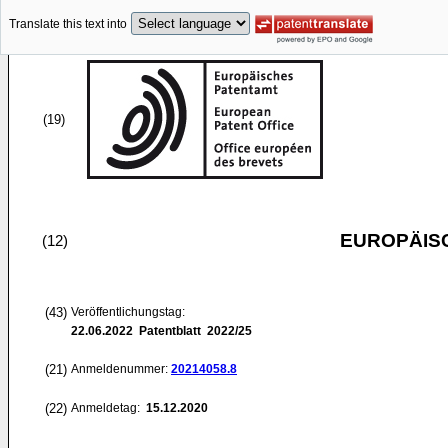
Translate this text into
(19)
EUROPÄIS
(12)
(43)
Veröffentlichungstag:
22.06.2022
Patentblatt 2022/25
(21)
Anmeldenummer:
20214058.8
(22)
Anmeldetag:
15.12.2020