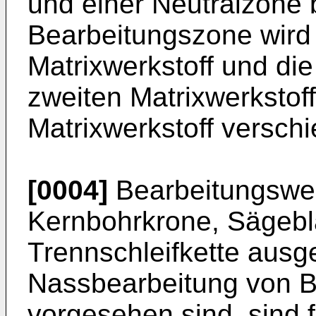
und einer Neutralzone 
Bearbeitungszone wird
Matrixwerkstoff und di
zweiten Matrixwerkstof
Matrixwerkstoff verschi
[0004]
Bearbeitungswer
Kernbohrkrone, Sägebla
Trennschleifkette ausge
Nassbearbeitung von B
vorgesehen sind, sind 