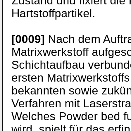
Zustand und fixiert die 
Hartstoffpartikel.
[0009]
Nach dem Auftra
Matrixwerkstoff aufge
Schichtaufbau verbun
ersten Matrixwerkstoffs
bekannten sowie zukün
Verfahren mit Laserstra
Welches Powder bed fu
wird, spielt für das e