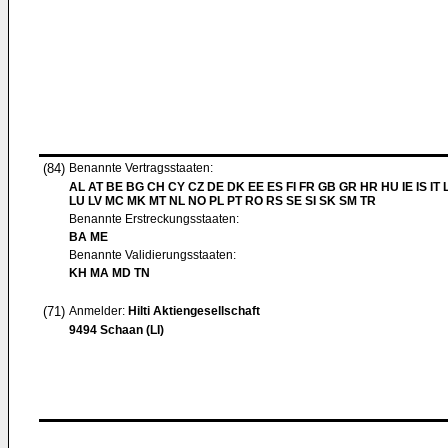
(84)
Benannte Vertragsstaaten:
AL AT BE BG CH CY CZ DE DK EE ES FI FR GB GR HR HU IE IS IT L
LU LV MC MK MT NL NO PL PT RO RS SE SI SK SM TR
Benannte Erstreckungsstaaten:
BA ME
Benannte Validierungsstaaten:
KH MA MD TN
(71)
Anmelder:
Hilti Aktiengesellschaft
9494 Schaan (LI)