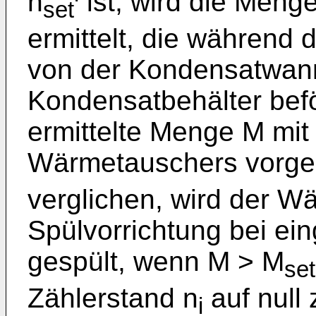
n
ist, wird die Meng
set
ermittelt, die währen
von der Kondensatwan
Kondensatbehälter beför
ermittelte Menge M mit
Wärmetauschers vorg
verglichen, wird der W
Spülvorrichtung bei ei
gespült, wenn M > M
set
Zählerstand n
auf null
i