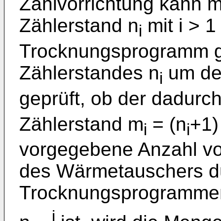
Zählvorrichtung kann 
Zählerstand n
mit i > 1
i
Trocknungsprogramm ge
Zählerstandes n
um den
i
geprüft, ob der dadurc
Zählerstand m
= (n
+1)
i
i
vorgegebene Anzahl von
des Wärmetauschers d
Trocknungsprogrammen 
i