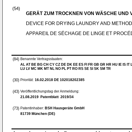
(54)
GERÄT ZUM TROCKNEN VON WÄSCHE UND V
DEVICE FOR DRYING LAUNDRY AND METHOD
APPAREIL DE SÉCHAGE DE LINGE ET PROCÉ
(84)
Benannte Vertragsstaaten:
AL AT BE BG CH CY CZ DE DK EE ES FI FR GB GR HR HU IE IS IT L
LU LV MC MK MT NL NO PL PT RO RS SE SI SK SM TR
(30)
Priorität:
16.02.2018
DE 102018202385
(43)
Veröffentlichungstag der Anmeldung:
21.08.2019
Patentblatt 2019/34
(73)
Patentinhaber:
BSH Hausgeräte GmbH
81739 München (DE)