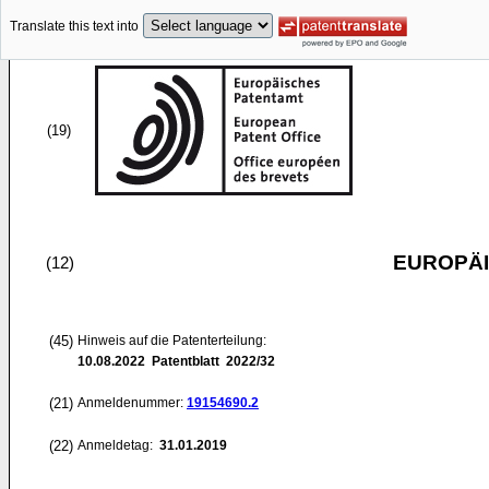
Translate this text into
(19)
EUROPÄI
(12)
(45)
Hinweis auf die Patenterteilung:
10.08.2022
Patentblatt 2022/32
(21)
Anmeldenummer:
19154690.2
(22)
Anmeldetag:
31.01.2019