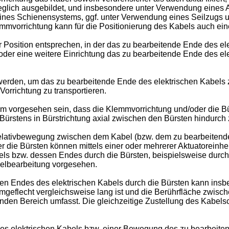
weglich ausgebildet, und insbesondere unter Verwendung eines Ak
eines Schienensystems, ggf. unter Verwendung eines Seilzugs 
mmvorrichtung kann für die Positionierung des Kabels auch ei
Position entsprechen, in der das zu bearbeitende Ende des elek
der eine weitere Einrichtung das zu bearbeitende Ende des elek
werden, um das zu bearbeitende Ende des elektrischen Kabels
orrichtung zu transportieren.
m vorgesehen sein, dass die Klemmvorrichtung und/oder die Bür
Bürstens in Bürstrichtung axial zwischen den Bürsten hindurc
e Relativbewegung zwischen dem Kabel (bzw. dem zu bearbeiten
die Bürsten können mittels einer oder mehrerer Aktuatoreinheite
bzw. dessen Endes durch die Bürsten, beispielsweise durch ein
belbearbeitung vorgesehen.
en Endes des elektrischen Kabels durch die Bürsten kann insb
geflecht vergleichsweise lang ist und die Berührfläche zwisc
tenden Bereich umfasst. Die gleichzeitige Zustellung des Kabe
des elektrischen Kabels bzw. einer Bewegung des zu bearbeite