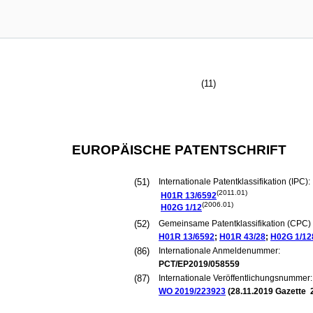
(11)
EUROPÄISCHE PATENTSCHRIFT
(51)
Internationale Patentklassifikation (IPC):
(2011.01)
H01R
13/6592
(2006.01)
H02G
1/12
(52)
Gemeinsame Patentklassifikation (CPC) 
H01R
13/6592
;
H01R
43/28
;
H02G
1/12
(86)
Internationale Anmeldenummer:
PCT/EP2019/058559
(87)
Internationale Veröffentlichungsnummer:
WO 2019/223923
(
28.11.2019
Gazette 