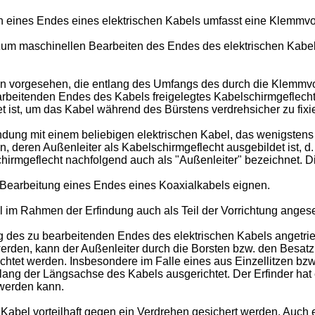
 eines Endes eines elektrischen Kabels umfasst eine Klemmvor
g zum maschinellen Bearbeiten des Endes des elektrischen Kab
 vorgesehen, die entlang des Umfangs des durch die Klemmvorri
arbeitenden Endes des Kabels freigelegtes Kabelschirmgeflech
 ist, um das Kabel während des Bürstens verdrehsicher zu fixi
ndung mit einem beliebigen elektrischen Kabel, das wenigstens 
, deren Außenleiter als Kabelschirmgeflecht ausgebildet ist, d. 
hirmgeflecht nachfolgend auch als "Außenleiter" bezeichnet. Die
e Bearbeitung eines Endes eines Koaxialkabels eignen.
l im Rahmen der Erfindung auch als Teil der Vorrichtung ange
g des zu bearbeitenden Endes des elektrischen Kabels angetri
rden, kann der Außenleiter durch die Borsten bzw. den Besatz
chtet werden. Insbesondere im Falle eines aus Einzellitzen bz
tlang der Längsachse des Kabels ausgerichtet. Der Erfinder hat
 werden kann.
Kabel vorteilhaft gegen ein Verdrehen gesichert werden. Auch e