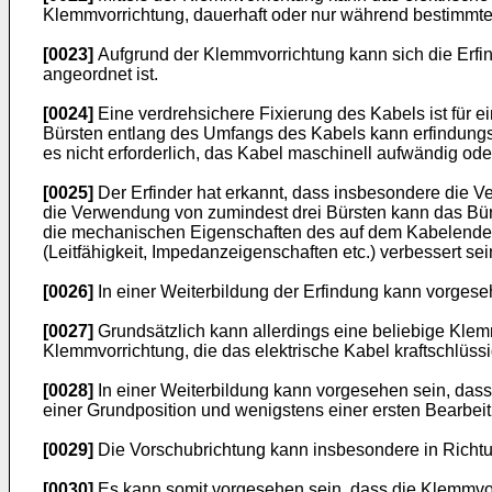
Klemmvorrichtung, dauerhaft oder nur während bestimmter 
[0023]
Aufgrund der Klemmvorrichtung kann sich die Erfi
angeordnet ist.
[0024]
Eine verdrehsichere Fixierung des Kabels ist für ei
Bürsten entlang des Umfangs des Kabels kann erfindungs
es nicht erforderlich, das Kabel maschinell aufwändig o
[0025]
Der Erfinder hat erkannt, dass insbesondere die 
die Verwendung von zumindest drei Bürsten kann das Bür
die mechanischen Eigenschaften des auf dem Kabelende kon
(Leitfähigkeit, Impedanzeigenschaften etc.) verbessert sei
[0026]
In einer Weiterbildung der Erfindung kann vorges
[0027]
Grundsätzlich kann allerdings eine beliebige Klem
Klemmvorrichtung, die das elektrische Kabel kraftschlüssi
[0028]
In einer Weiterbildung kann vorgesehen sein, dass
einer Grundposition und wenigstens einer ersten Bearbei
[0029]
Die Vorschubrichtung kann insbesondere in Richtu
[0030]
Es kann somit vorgesehen sein, dass die Klemmvorr