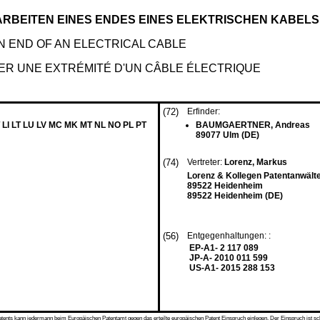
RBEITEN EINES ENDES EINES ELEKTRISCHEN KABELS
 END OF AN ELECTRICAL CABLE
NER UNE EXTRÉMITÉ D'UN CÂBLE ÉLECTRIQUE
(72)
Erfinder:
 LI LT LU LV MC MK MT NL NO PL PT
BAUMGAERTNER, Andreas
89077 Ulm (DE)
(74)
Vertreter:
Lorenz, Markus
Lorenz & Kollegen Patentanwälte
89522 Heidenheim
89522 Heidenheim (DE)
(56)
Entgegenhaltungen: :
EP-A1- 2 117 089
JP-A- 2010 011 599
US-A1- 2015 288 153
s kann jedermann beim Europäischen Patentamt gegen das erteilte europäischen Patent Einspruch einlegen. Der Einspruch ist schriftli