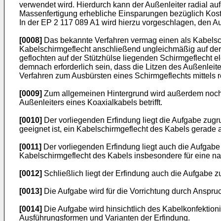
verwendet wird. Hierdurch kann der Außenleiter radial au
Massenfertigung erhebliche Einsparungen bezüglich Koste
In der
EP 2 117 089 A1
wird hierzu vorgeschlagen, den Au
[0008]
Das bekannte Verfahren vermag einen als Kabelschi
Kabelschirmgeflecht anschließend ungleichmäßig auf der S
geflochten auf der Stützhülse liegenden Schirmgeflecht 
demnach erforderlich sein, dass die Litzen des Außenleite
Verfahren zum Ausbürsten eines Schirmgeflechts mittels r
[0009]
Zum allgemeinen Hintergrund wird außerdem noch
Außenleiters eines Koaxialkabels betrifft.
[0010]
Der vorliegenden Erfindung liegt die Aufgabe zugr
geeignet ist, ein Kabelschirmgeflecht des Kabels gerade 
[0011]
Der vorliegenden Erfindung liegt auch die Aufgabe
Kabelschirmgeflecht des Kabels insbesondere für eine na
[0012]
Schließlich liegt der Erfindung auch die Aufgabe z
[0013]
Die Aufgabe wird für die Vorrichtung durch Anspruc
[0014]
Die Aufgabe wird hinsichtlich des Kabelkonfektion
Ausführungsformen und Varianten der Erfindung.