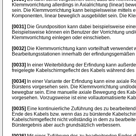
Klemmvorrichtung allerdings in Axialrichtung (linear) be
sein. Die Klemmvorrichtung kann beispielsweise mittels 
Komponenten, linear beweglich ausgebildet sein. Die Kle
[0031]
Die Grundposition kann dabei beispielsweise einer 
Beispielsweise können ein Benutzer der Vorrichtung und/o
Klemmvorrichtung einlegen oder einschieben.
[0032]
Die Klemmvorrichtung kann vorteilhaft verwendet 
Bearbeitungsstationen innerhalb der erfindungsgemäßen V
[0033]
In einer Weiterbildung der Erfindung kann außerde
freigelegte Kabelschirmgeflecht des Kabels während des 
[0034]
In einer Variante der Erfindung kann eine axial
Bürstens vorgesehen sein. Die Klemmvorrichtung und/oder 
bewegbar sein. Eine manuelle axiale Bewegung des Kabels 
vorgesehen. Vorzugsweise ist eine vollautomatisierte Ka
[0035]
Eine kontinuierliche Zuführung des zu bearbeitend
Ende des Kabels bzw. wenn das zu bürstende Kabelschirm
Kabelschirmgeflecht nicht vollständig in dem zu bearbei
Bürstergebnis aber auch grundsätzlich verbessern.
[0036]
Mit einer Zuführung des zu bearbeitenden Endes 