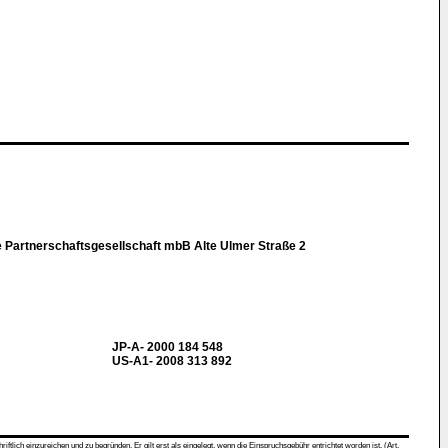
 Partnerschaftsgesellschaft mbB Alte Ulmer Straße 2
JP-A- 2000 184 548
US-A1- 2008 313 892
ch einzureichen und zu begründen. Er gilt erst als eingelegt, wenn die Einspruchsgebühr entrichtet worden ist. (Art.