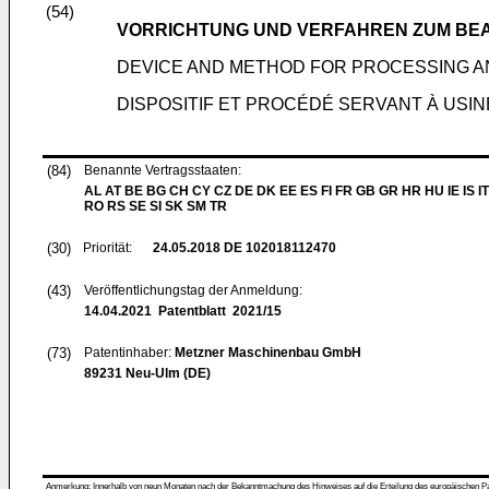
(54)
VORRICHTUNG UND VERFAHREN ZUM BEA
DEVICE AND METHOD FOR PROCESSING AN
DISPOSITIF ET PROCÉDÉ SERVANT À USI
(84)
Benannte Vertragsstaaten:
AL AT BE BG CH CY CZ DE DK EE ES FI FR GB GR HR HU IE IS IT
RO RS SE SI SK SM TR
(30)
Priorität:
24.05.2018
DE 102018112470
(43)
Veröffentlichungstag der Anmeldung:
14.04.2021
Patentblatt 2021/15
(73)
Patentinhaber:
Metzner Maschinenbau GmbH
89231 Neu-Ulm (DE)
Anmerkung: Innerhalb von neun Monaten nach der Bekanntmachung des Hinweises auf die Erteilung des europäischen Patent