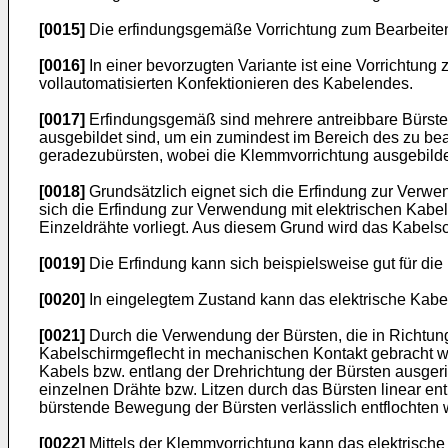
[0015]
Die erfindungsgemäße Vorrichtung zum Bearbeiten
[0016]
In einer bevorzugten Variante ist eine Vorrichtun
vollautomatisierten Konfektionieren des Kabelendes.
[0017]
Erfindungsgemäß sind mehrere antreibbare Bürsten
ausgebildet sind, um ein zumindest im Bereich des zu be
geradezubürsten, wobei die Klemmvorrichtung ausgebildet
[0018]
Grundsätzlich eignet sich die Erfindung zur Verwe
sich die Erfindung zur Verwendung mit elektrischen Kabeln
Einzeldrähte vorliegt. Aus diesem Grund wird das Kabelsc
[0019]
Die Erfindung kann sich beispielsweise gut für di
[0020]
In eingelegtem Zustand kann das elektrische Kabe
[0021]
Durch die Verwendung der Bürsten, die in Richtun
Kabelschirmgeflecht in mechanischen Kontakt gebracht we
Kabels bzw. entlang der Drehrichtung der Bürsten ausgeri
einzelnen Drähte bzw. Litzen durch das Bürsten linear en
bürstende Bewegung der Bürsten verlässlich entflochten
[0022]
Mittels der Klemmvorrichtung kann das elektrische 