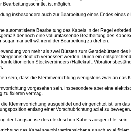
Bearbeitungsschritte, ist möglich.
ndung insbesondere auch zur Bearbeitung eines Endes eines el
ne automatisierte Bearbeitung des Kabels in der Regel erforderl
gemäß dennoch eine vollumfassende Bearbeitung des Kabelschi
der sogar manuell während der Bearbeitung zu drehen.
Verwendung von mehr als zwei Bürsten zum Geradebürsten des Ka
stergebnis deutlich verbessert werden. Durch ein entsprechen
fektionierten Steckverbinders (Haltekraft, Vibrationsbeständig
n.
ehen sein, dass die Klemmvorrichtung wenigstens zwei an das 
mvorrichtung vorgesehen sein, insbesondere aber eine elektri
g zu fixieren vermag.
 die Klemmvorrichtung ausgebildet und eingerichtet ist, um das
tungsposition entlang einer Vorschubrichtung axial zu bewegen.
ng der Längsachse des elektrischen Kabels ausgerichtet sein.
ichtung das Kabel sowohl verdrehsicher als auch axial fixiert,