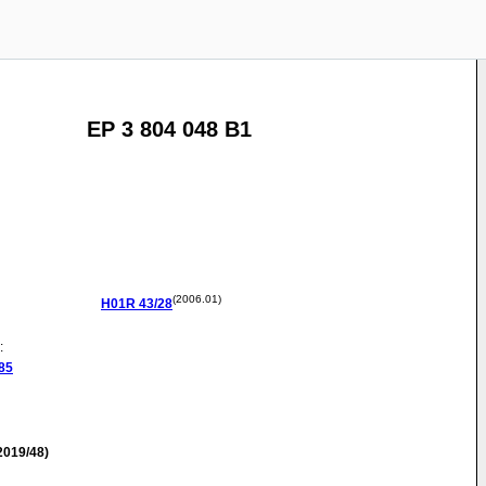
EP 3 804 048 B1
(2006.01)
H01R
43/28
:
85
2019/48)