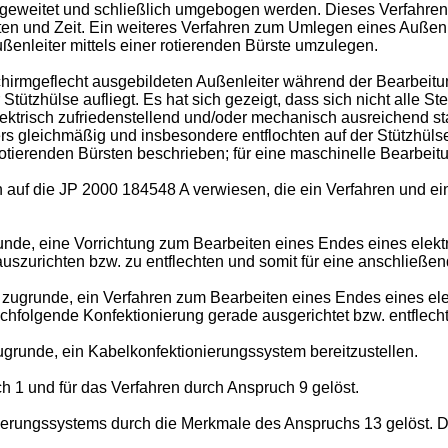
fgeweitet und schließlich umgebogen werden. Dieses Verfahren 
n und Zeit. Ein weiteres Verfahren zum Umlegen eines Außenlei
ßenleiter mittels einer rotierenden Bürste umzulegen.
rmgeflecht ausgebildeten Außenleiter während der Bearbeitung
tützhülse aufliegt. Es hat sich gezeigt, dass sich nicht alle 
elektrisch zufriedenstellend und/oder mechanisch ausreichend
rs gleichmäßig und insbesondere entflochten auf der Stützhülse
otierenden Bürsten beschrieben; für eine maschinelle Bearbeitu
 auf die
JP 2000 184548 A
verwiesen, die ein Verfahren und ei
unde, eine Vorrichtung zum Bearbeiten eines Endes eines elekt
auszurichten bzw. zu entflechten und somit für eine anschließe
 zugrunde, ein Verfahren zum Bearbeiten eines Endes eines elek
chfolgende Konfektionierung gerade ausgerichtet bzw. entflech
ugrunde, ein Kabelkonfektionierungssystem bereitzustellen.
h 1 und für das Verfahren durch Anspruch 9 gelöst.
ierungssystems durch die Merkmale des Anspruchs 13 gelöst. Di