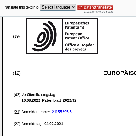
Translate this text into
(19)
EUROPÄIS
(12)
(43)
Veröffentlichungstag:
10.08.2022
Patentblatt 2022/32
(21)
Anmeldenummer:
21155295.5
(22)
Anmeldetag:
04.02.2021