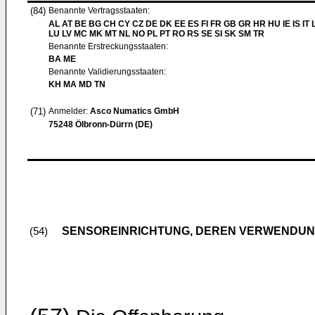
(84)
Benannte Vertragsstaaten:
AL AT BE BG CH CY CZ DE DK EE ES FI FR GB GR HR HU IE IS IT L
LU LV MC MK MT NL NO PL PT RO RS SE SI SK SM TR
Benannte Erstreckungsstaaten:
BA ME
Benannte Validierungsstaaten:
KH MA MD TN
(71)
Anmelder:
Asco Numatics GmbH
75248 Ölbronn-Dürrn (DE)
SENSOREINRICHTUNG, DEREN VERWENDUNG
(54)