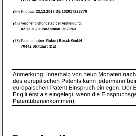
LU LV MC MK MT NL NO PL PT RO RS SE SI SK SM TR
(30)
Priorität:
22.12.2017
DE 102017223776
(43)
Veröffentlichungstag der Anmeldung:
02.12.2020
Patentblatt 2020/49
(73)
Patentinhaber:
Robert Bosch GmbH
70442 Stuttgart (DE)
Anmerkung: Innerhalb von neun Monaten nach 
des europäischen Patents kann jedermann bei
europäischen Patent Einspruch einlegen. Der Ei
Er gilt erst als eingelegt, wenn die Einspruchsg
Patentübereinkommen).