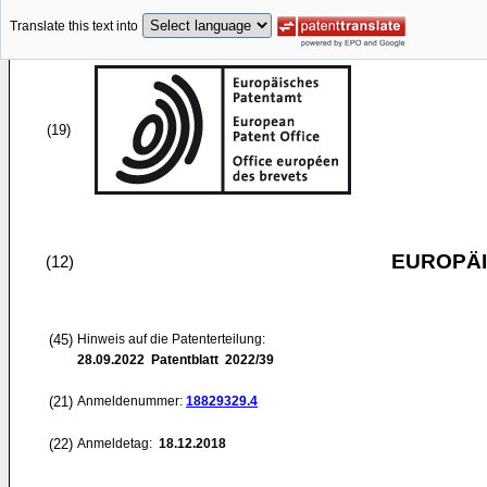
Translate this text into
(19)
EUROPÄI
(12)
(45)
Hinweis auf die Patenterteilung:
28.09.2022
Patentblatt 2022/39
(21)
Anmeldenummer:
18829329.4
(22)
Anmeldetag:
18.12.2018