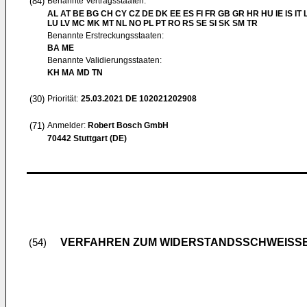
(84)
Benannte Vertragsstaaten:
AL AT BE BG CH CY CZ DE DK EE ES FI FR GB GR HR HU IE IS IT L
LU LV MC MK MT NL NO PL PT RO RS SE SI SK SM TR
Benannte Erstreckungsstaaten:
BA ME
Benannte Validierungsstaaten:
KH MA MD TN
(30)
Priorität:
25.03.2021
DE 102021202908
(71)
Anmelder:
Robert Bosch GmbH
70442 Stuttgart (DE)
VERFAHREN ZUM WIDERSTANDSSCHWEISS
(54)