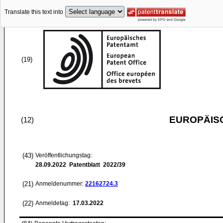
Translate this text into
(19)
EUROPÄIS
(12)
(43)
Veröffentlichungstag:
28.09.2022
Patentblatt 2022/39
(21)
Anmeldenummer:
22162724.3
(22)
Anmeldetag:
17.03.2022