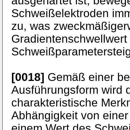
ausgehärtet ist, beweg
Schweißelektroden imm
zu, was zweckmäßigerw
Gradientenschwellwert 
Schweißparametersteigu
[0018]
Gemäß einer be
Ausführungsform wird 
charakteristische Merk
Abhängigkeit von einer
einem Wert des Schwei