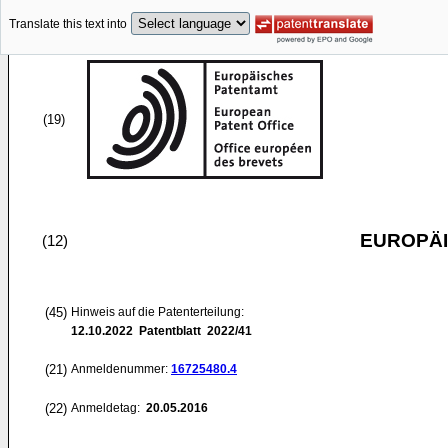
Translate this text into
(19)
EUROPÄI
(12)
(45)
Hinweis auf die Patenterteilung:
12.10.2022
Patentblatt 2022/41
(21)
Anmeldenummer:
16725480.4
(22)
Anmeldetag:
20.05.2016