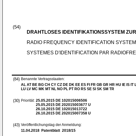
(54)
DRAHTLOSES IDENTIFIKATIONSSYSTEM ZU
RADIO FREQUENCY IDENTIFICATION SYSTEM
SYSTEMES D'IDENTIFICATION PAR RADIOFRE
(84)
Benannte Vertragsstaaten:
AL AT BE BG CH CY CZ DE DK EE ES FI FR GB GR HR HU IE IS IT L
LU LV MC MK MT NL NO PL PT RO RS SE SI SK SM TR
(30)
Priorität:
25.05.2015
DE 102015006506
25.05.2015
DE 202015003677 U
26.10.2015
DE 102015013722
26.10.2015
DE 202015007358 U
(43)
Veröffentlichungstag der Anmeldung:
11.04.2018
Patentblatt 2018/15